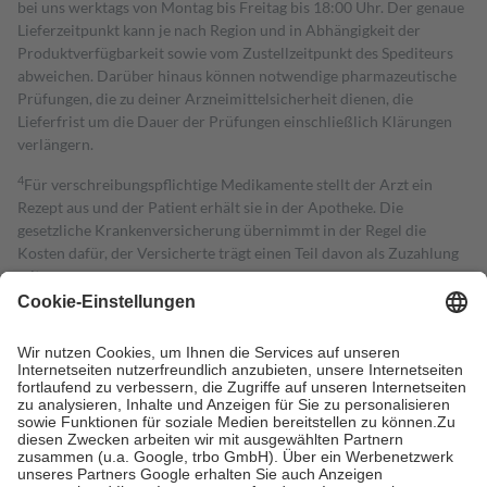
bei uns werktags von Montag bis Freitag bis 18:00 Uhr. Der genaue
Lieferzeitpunkt kann je nach Region und in Abhängigkeit der
Produktverfügbarkeit sowie vom Zustellzeitpunkt des Spediteurs
abweichen. Darüber hinaus können notwendige pharmazeutische
Prüfungen, die zu deiner Arzneimittelsicherheit dienen, die
Lieferfrist um die Dauer der Prüfungen einschließlich Klärungen
verlängern.
4
Für verschreibungspflichtige Medikamente stellt der Arzt ein
Rezept aus und der Patient erhält sie in der Apotheke. Die
gesetzliche Krankenversicherung übernimmt in der Regel die
Kosten dafür, der Versicherte trägt einen Teil davon als Zuzahlung
mit.
Grundsätzlich leisten Mitglieder Zuzahlungen in Höhe von zehn
Prozent des Abgabepreises,
mindestens
jedoch
fünf Euro
und
höchstens zehn Euro.
Es sind jedoch nie mehr als die tatsächlichen
Kosten der Leistung zu entrichten.
Diese Regeln gelten grundsätzlich auch für Online-Apotheken.
Bei Heilmitteln und häuslicher Krankenpflege beträgt die
Zuzahlung zehn Prozent der Kosten sowie zehn Euro je
Verordnung.
Um das Engagement der Versicherten für ihre eigene Gesundheit zu