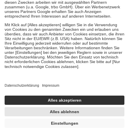
Zuzahlung zehn Prozent der Kosten sowie zehn Euro je
Verordnung.
Um das Engagement der Versicherten für ihre eigene Gesundheit zu
stärken und die besondere Stellung der Familie zu unterstützen,
fallen
keine Zuzahlungen
an bei:
• Kindern und Jugendlichen bis zum vollendeten 18. Lebensjahr
mit Ausnahme der Fahrkosten
• Untersuchungen zur Vorsorge und Früherkennung, die von der
GKV getragen werden
• empfohlenen Schutzimpfungen
• Harn- und Blutteststreifen
Wir nutzen Trusted Shops als unabhängigen Dienstleister für die
Einholung von Bewertungen. Trusted Shops hat Maßnahmen
getroffen, um sicherzustellen, dass es sich um echte Bewertungen
handelt. Mehr Informationen findest du hier:
https://help.etrusted.com/hc/de/articles/4419944605341
Einige Bilder und Inhalte wurden unter Zuhilfenahme künstlicher
Intelligenz erstellt.