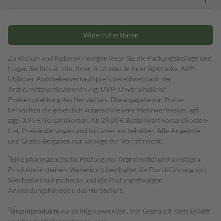
Widerruf erklären
Zu Risiken und Nebenwirkungen lesen Sie die Packungsbeilage und
fragen Sie Ihre Ärztin, Ihren Arzt oder in Ihrer Apotheke. AVP:
Üblicher Apothekenverkaufspreis berechnet nach der
Arzneimittelpreisverordnung. UVP: Unverbindliche
Preisempfehlung des Herstellers. Die angegebenen Preise
beinhalten die gesetzlich vorgeschriebene Mehrwertsteuer, ggf.
zzgl. 3,95 € Versandkosten. Ab 29,00 € Bestell­wert versand­kosten­
frei. Preisänderungen und Irrtümer vorbehalten. Alle Angebote
und Gratis-Beigaben nur solange der Vorrat reicht.
1
Eine pharmazeutische Prüfung der Arzneimittel und sonstigen
Produkte in deinem Warenkorb beinhaltet die Durchführung von
Wechselwirkungschecks und die Prüfung etwaiger
Anwendungshinweise des Herstellers.
2
Biozidprodukte
vorsichtig verwenden. Vor Gebrauch stets Etikett