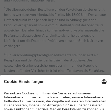
und Produktinformationen lesen.
3
Die Übergabe deiner Bestellung an den Paketdienstleister erfolgt
bei uns werktags von Montag bis Freitag bis 18:00 Uhr. Der genaue
Lieferzeitpunkt kann je nach Region und in Abhängigkeit der
Produktverfügbarkeit sowie vom Zustellzeitpunkt des Spediteurs
abweichen. Darüber hinaus können notwendige pharmazeutische
Prüfungen, die zu deiner Arzneimittelsicherheit dienen, die
Lieferfrist um die Dauer der Prüfungen einschließlich Klärungen
verlängern.
4
Für verschreibungspflichtige Medikamente stellt der Arzt ein
Rezept aus und der Patient erhält sie in der Apotheke. Die
gesetzliche Krankenversicherung übernimmt in der Regel die
Kosten dafür, der Versicherte trägt einen Teil davon als Zuzahlung
mit.
Grundsätzlich leisten Mitglieder Zuzahlungen in Höhe von zehn
Prozent des Abgabepreises,
mindestens
jedoch
fünf Euro
und
höchstens zehn Euro.
Es sind jedoch nie mehr als die tatsächlichen
Kosten der Leistung zu entrichten.
Diese Regeln gelten grundsätzlich auch für Online-Apotheken.
Bei Heilmitteln und häuslicher Krankenpflege beträgt die