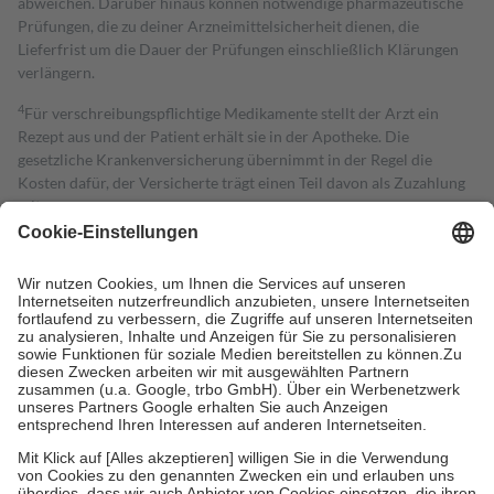
abweichen. Darüber hinaus können notwendige pharmazeutische
Prüfungen, die zu deiner Arzneimittelsicherheit dienen, die
Lieferfrist um die Dauer der Prüfungen einschließlich Klärungen
verlängern.
4
Für verschreibungspflichtige Medikamente stellt der Arzt ein
Rezept aus und der Patient erhält sie in der Apotheke. Die
gesetzliche Krankenversicherung übernimmt in der Regel die
Kosten dafür, der Versicherte trägt einen Teil davon als Zuzahlung
mit.
Grundsätzlich leisten Mitglieder Zuzahlungen in Höhe von zehn
Prozent des Abgabepreises,
mindestens
jedoch
fünf Euro
und
höchstens zehn Euro.
Es sind jedoch nie mehr als die tatsächlichen
Kosten der Leistung zu entrichten.
Diese Regeln gelten grundsätzlich auch für Online-Apotheken.
Bei Heilmitteln und häuslicher Krankenpflege beträgt die
Zuzahlung zehn Prozent der Kosten sowie zehn Euro je
Verordnung.
Um das Engagement der Versicherten für ihre eigene Gesundheit zu
stärken und die besondere Stellung der Familie zu unterstützen,
fallen
keine Zuzahlungen
an bei:
• Kindern und Jugendlichen bis zum vollendeten 18. Lebensjahr