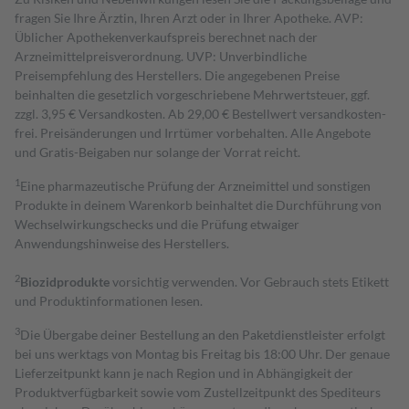
fragen Sie Ihre Ärztin, Ihren Arzt oder in Ihrer Apotheke. AVP:
Üblicher Apothekenverkaufspreis berechnet nach der
Arzneimittelpreisverordnung. UVP: Unverbindliche
Preisempfehlung des Herstellers. Die angegebenen Preise
beinhalten die gesetzlich vorgeschriebene Mehrwertsteuer, ggf.
zzgl. 3,95 € Versandkosten. Ab 29,00 € Bestell­wert versand­kosten­
frei. Preisänderungen und Irrtümer vorbehalten. Alle Angebote
und Gratis-Beigaben nur solange der Vorrat reicht.
1
Eine pharmazeutische Prüfung der Arzneimittel und sonstigen
Produkte in deinem Warenkorb beinhaltet die Durchführung von
Wechselwirkungschecks und die Prüfung etwaiger
Anwendungshinweise des Herstellers.
2
Biozidprodukte
vorsichtig verwenden. Vor Gebrauch stets Etikett
und Produktinformationen lesen.
3
Die Übergabe deiner Bestellung an den Paketdienstleister erfolgt
bei uns werktags von Montag bis Freitag bis 18:00 Uhr. Der genaue
Lieferzeitpunkt kann je nach Region und in Abhängigkeit der
Produktverfügbarkeit sowie vom Zustellzeitpunkt des Spediteurs