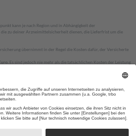
itpunkt kann je nach Region und in Abhängigkeit der
 zu deiner Arzneimittelsicherheit dienen, die Lieferfrist um die
ersicherung übernimmt in der Regel die Kosten dafür, der Versicherte
Euro.
Es sind jedoch nie mehr als die tatsächlichen Kosten der Leistung
e Zuzahlungen
an bei:
herzustellen, dass es sich um echte Bewertungen handelt. Mehr