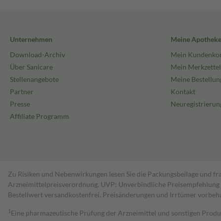
Unternehmen
Meine Apothek
Download-Archiv
Mein Kundenko
Über Sanicare
Mein Merkzettel
Stellenangebote
Meine Bestellun
Partner
Kontakt
Presse
Neuregistrierun
Affiliate Programm
Zu Risiken und Nebenwirkungen lesen Sie die Packungsbeilage und fra
Arzneimittelpreisverordnung. UVP: Unverbindliche Preisempfehlung de
Bestell­wert versand­kosten­frei. Preisänderungen und Irrtümer vorbeh
1
Eine pharmazeutische Prüfung der Arzneimittel und sonstigen Pro