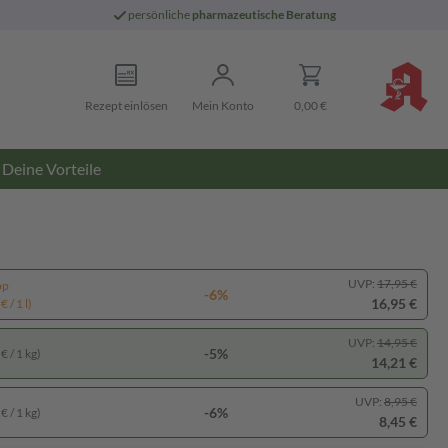
persönliche
pharmazeutische Beratung
Rezept einlösen
Mein Konto
0,00 €
Deine Vorteile
UVP:
17,95 €
pp
-6%
16,95 €
 / 1 l)
UVP:
14,95 €
-5%
€ / 1 kg)
14,21 €
UVP:
8,95 €
-6%
€ / 1 kg)
8,45 €