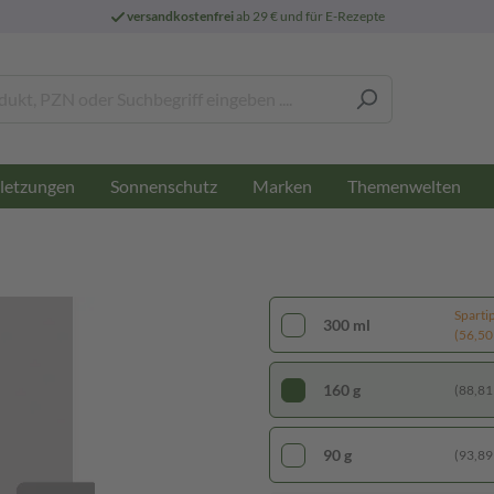
versandkostenfrei
ab 29 € und für E-Rezepte
letzungen
Sonnenschutz
Marken
Themenwelten
Sparti
300 ml
(56,50 €
160 g
(88,81 
90 g
(93,89 