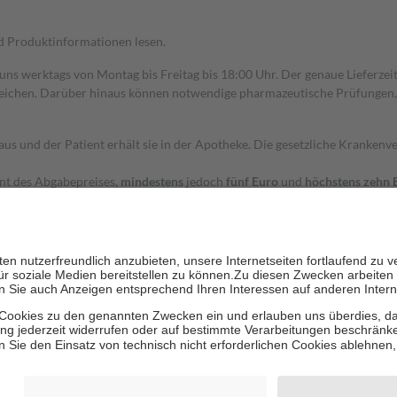
nd Produktinformationen lesen.
 uns werktags von Montag bis Freitag bis 18:00 Uhr. Der genaue Lieferze
ichen. Darüber hinaus können notwendige pharmazeutische Prüfungen, die
aus und der Patient erhält sie in der Apotheke. Die gesetzliche Krankenv
ent des Abgabepreises,
mindestens
jedoch
fünf Euro
und
höchstens zehn 
zehn Prozent der Kosten sowie zehn Euro je Verordnung.
rken und die besondere Stellung der Familie zu unterstützen, fallen
kein
 Ausnahme der Fahrkosten
 getragen werden
holung von Bewertungen. Trusted Shops hat Maßnahmen getroffen, um sic
cles/4419944605341