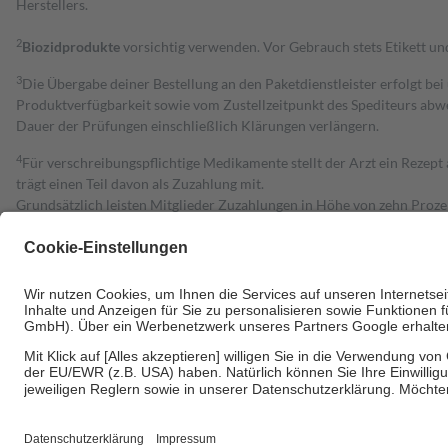
Herstellers.
2
Biozidprodukte
vorsichtig verwenden. Vor Gebrauch stets Etikett u
3
Die Übergabe deiner Bestellung an den Paketdienstleister erfolgt bei
Produktverfügbarkeit sowie vom Zustellzeitpunkt des Spediteurs abwe
Dauer der Prüfungen einschließlich Klärungen verlängern.
4
Für verschreibungspflichtige Medikamente stellt der Arzt ein Rezept 
trägt einen Teil davon als Zuzahlung mit.
Grundsätzlich leisten Mitglieder Zuzahlungen in Höhe von zehn Proz
zu entrichten.
Diese Regeln gelten grundsätzlich auch für Online-Apotheken.
Bei Heilmitteln und häuslicher Krankenpflege beträgt die Zuzahlung 
Um das Engagement der Versicherten für ihre eigene Gesundheit zu stä
• Kindern und Jugendlichen bis zum vollendeten 18. Lebensjahr mit
• Untersuchungen zur Vorsorge und Früherkennung, die von der GKV
• empfohlenen Schutzimpfungen
• Harn- und Blutteststreifen
Wir nutzen Trusted Shops als unabhängigen Dienstleister für die Ein
Informationen findest du hier: https://help.etrusted.com/hc/de/arti