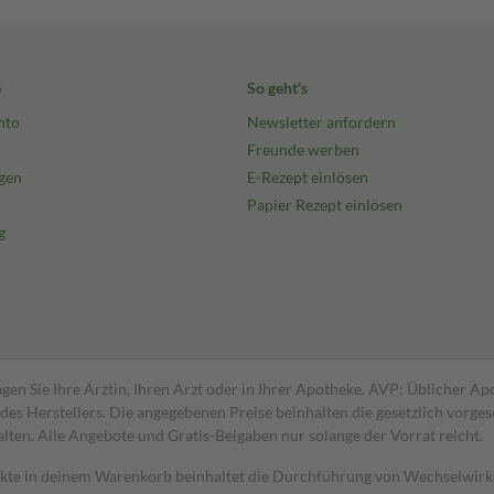
e
So geht's
nto
Newsletter anfordern
Freunde werben
gen
E-Rezept einlösen
Papier Rezept einlösen
g
gen Sie Ihre Ärztin, Ihren Arzt oder in Ihrer Apotheke. AVP: Üblicher A
s Herstellers. Die angegebenen Preise beinhalten die gesetzlich vorgesc
alten. Alle Angebote und Gratis-Beigaben nur solange der Vorrat reicht.
dukte in deinem Warenkorb beinhaltet die Durchführung von Wechselwir