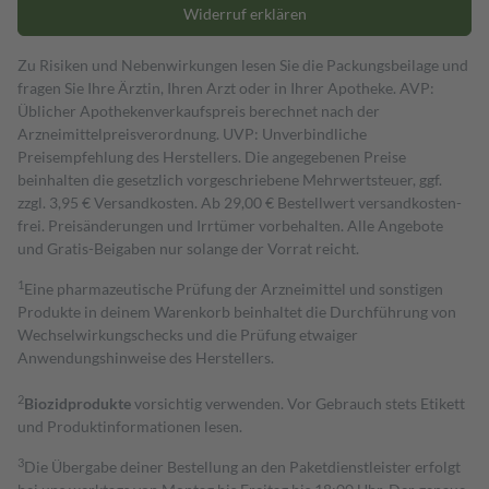
Widerruf erklären
Zu Risiken und Nebenwirkungen lesen Sie die Packungsbeilage und
fragen Sie Ihre Ärztin, Ihren Arzt oder in Ihrer Apotheke. AVP:
Üblicher Apothekenverkaufspreis berechnet nach der
Arzneimittelpreisverordnung. UVP: Unverbindliche
Preisempfehlung des Herstellers. Die angegebenen Preise
beinhalten die gesetzlich vorgeschriebene Mehrwertsteuer, ggf.
zzgl. 3,95 € Versandkosten. Ab 29,00 € Bestell­wert versand­kosten­
frei. Preisänderungen und Irrtümer vorbehalten. Alle Angebote
und Gratis-Beigaben nur solange der Vorrat reicht.
1
Eine pharmazeutische Prüfung der Arzneimittel und sonstigen
Produkte in deinem Warenkorb beinhaltet die Durchführung von
Wechselwirkungschecks und die Prüfung etwaiger
Anwendungshinweise des Herstellers.
2
Biozidprodukte
vorsichtig verwenden. Vor Gebrauch stets Etikett
und Produktinformationen lesen.
3
Die Übergabe deiner Bestellung an den Paketdienstleister erfolgt