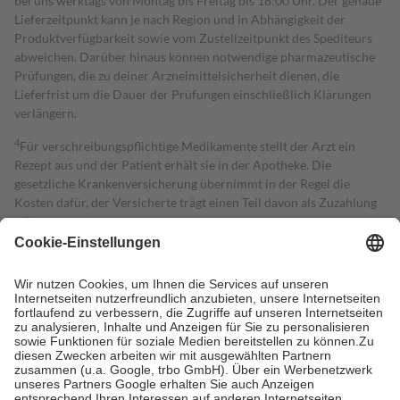
bei uns werktags von Montag bis Freitag bis 18:00 Uhr. Der genaue
Lieferzeitpunkt kann je nach Region und in Abhängigkeit der
Produktverfügbarkeit sowie vom Zustellzeitpunkt des Spediteurs
abweichen. Darüber hinaus können notwendige pharmazeutische
Prüfungen, die zu deiner Arzneimittelsicherheit dienen, die
Lieferfrist um die Dauer der Prüfungen einschließlich Klärungen
verlängern.
4
Für verschreibungspflichtige Medikamente stellt der Arzt ein
Rezept aus und der Patient erhält sie in der Apotheke. Die
gesetzliche Krankenversicherung übernimmt in der Regel die
Kosten dafür, der Versicherte trägt einen Teil davon als Zuzahlung
mit.
Grundsätzlich leisten Mitglieder Zuzahlungen in Höhe von zehn
Prozent des Abgabepreises,
mindestens
jedoch
fünf Euro
und
höchstens zehn Euro.
Es sind jedoch nie mehr als die tatsächlichen
Kosten der Leistung zu entrichten.
Diese Regeln gelten grundsätzlich auch für Online-Apotheken.
Bei Heilmitteln und häuslicher Krankenpflege beträgt die
Zuzahlung zehn Prozent der Kosten sowie zehn Euro je
Verordnung.
Um das Engagement der Versicherten für ihre eigene Gesundheit zu