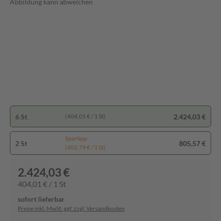
Abbildung kann abweichen
6 St
2.424,03 €
(404,01 € / 1 St)
Spartipp
2 St
805,57 €
(402,79 € / 1 St)
2.424,03 €
404,01 € / 1 St
sofort lieferbar
Preise inkl. MwSt. ggf. zzgl. Versandkosten