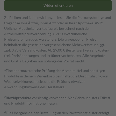
Widerruf erklären
Zu Risiken und Nebenwirkungen lesen Sie die Packungsbeilage und
fragen Sie Ihre Ärztin, Ihren Arzt oder in Ihrer Apotheke. AVP:
Üblicher Apothekenverkaufspreis berechnet nach der
Arzneimittelpreisverordnung. UVP: Unverbindliche
Preisempfehlung des Herstellers. Die angegebenen Preise
beinhalten die gesetzlich vorgeschriebene Mehrwertsteuer, ggf.
zzgl. 3,95 € Versandkosten. Ab 29,00 € Bestell­wert versand­kosten­
frei. Preisänderungen und Irrtümer vorbehalten. Alle Angebote
und Gratis-Beigaben nur solange der Vorrat reicht.
1
Eine pharmazeutische Prüfung der Arzneimittel und sonstigen
Produkte in deinem Warenkorb beinhaltet die Durchführung von
Wechselwirkungschecks und die Prüfung etwaiger
Anwendungshinweise des Herstellers.
2
Biozidprodukte
vorsichtig verwenden. Vor Gebrauch stets Etikett
und Produktinformationen lesen.
3
Die Übergabe deiner Bestellung an den Paketdienstleister erfolgt