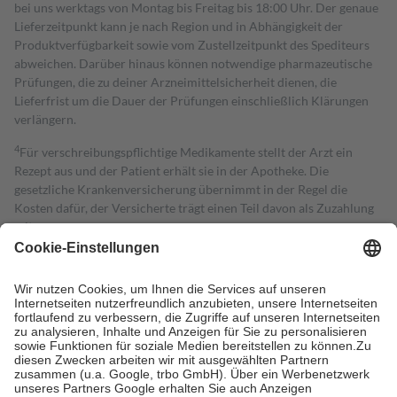
bei uns werktags von Montag bis Freitag bis 18:00 Uhr. Der genaue
Lieferzeitpunkt kann je nach Region und in Abhängigkeit der
Produktverfügbarkeit sowie vom Zustellzeitpunkt des Spediteurs
abweichen. Darüber hinaus können notwendige pharmazeutische
Prüfungen, die zu deiner Arzneimittelsicherheit dienen, die
Lieferfrist um die Dauer der Prüfungen einschließlich Klärungen
verlängern.
4
Für verschreibungspflichtige Medikamente stellt der Arzt ein
Rezept aus und der Patient erhält sie in der Apotheke. Die
gesetzliche Krankenversicherung übernimmt in der Regel die
Kosten dafür, der Versicherte trägt einen Teil davon als Zuzahlung
mit.
Grundsätzlich leisten Mitglieder Zuzahlungen in Höhe von zehn
Prozent des Abgabepreises,
mindestens
jedoch
fünf Euro
und
höchstens zehn Euro.
Es sind jedoch nie mehr als die tatsächlichen
Kosten der Leistung zu entrichten.
Diese Regeln gelten grundsätzlich auch für Online-Apotheken.
Bei Heilmitteln und häuslicher Krankenpflege beträgt die
Zuzahlung zehn Prozent der Kosten sowie zehn Euro je
Verordnung.
Um das Engagement der Versicherten für ihre eigene Gesundheit zu