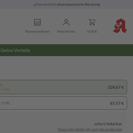
persönliche
pharmazeutische Beratung
Rezept einlösen
Mein Konto
0,00 €
Deine Vorteile
pp
228,67 €
/ 1 St)
87,57 €
/ 1 St)
sofort lieferbar
Preise inkl. MwSt. ggf. zzgl. Versandkosten