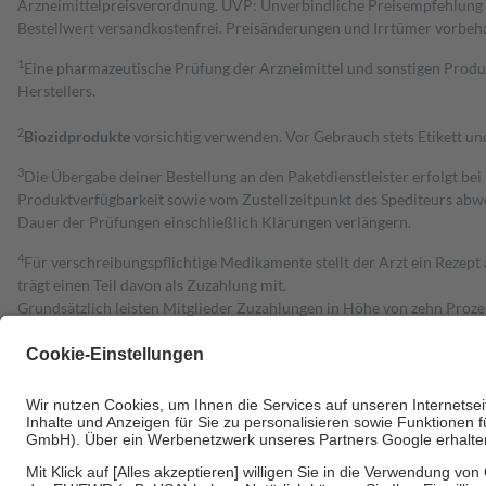
Arzneimittelpreisverordnung. UVP: Unverbindliche Preisempfehlung de
Bestell­wert versand­kosten­frei. Preisänderungen und Irrtümer vorbeh
1
Eine pharmazeutische Prüfung der Arzneimittel und sonstigen Pro
Herstellers.
2
Biozidprodukte
vorsichtig verwenden. Vor Gebrauch stets Etikett u
3
Die Übergabe deiner Bestellung an den Paketdienstleister erfolgt bei
Produktverfügbarkeit sowie vom Zustellzeitpunkt des Spediteurs abwe
Dauer der Prüfungen einschließlich Klärungen verlängern.
4
Für verschreibungspflichtige Medikamente stellt der Arzt ein Rezept 
trägt einen Teil davon als Zuzahlung mit.
Grundsätzlich leisten Mitglieder Zuzahlungen in Höhe von zehn Proz
zu entrichten.
Diese Regeln gelten grundsätzlich auch für Online-Apotheken.
Bei Heilmitteln und häuslicher Krankenpflege beträgt die Zuzahlung 
Um das Engagement der Versicherten für ihre eigene Gesundheit zu stä
• Kindern und Jugendlichen bis zum vollendeten 18. Lebensjahr mit
• Untersuchungen zur Vorsorge und Früherkennung, die von der GKV
• empfohlenen Schutzimpfungen