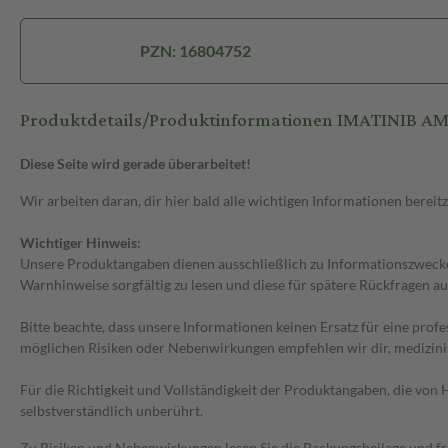
PZN: 16804752
Produktdetails/Produktinformationen IMATINIB 
Diese Seite wird gerade überarbeitet!
Wir arbeiten daran, dir hier bald alle wichtigen Informationen bereitz
Wichtiger Hinweis:
Unsere Produktangaben dienen ausschließlich zu Informationszwecken
Warnhinweise sorgfältig zu lesen und diese für spätere Rückfragen au
Bitte beachte, dass unsere Informationen keinen Ersatz für eine prof
möglichen Risiken oder Nebenwirkungen empfehlen wir dir, medizini
Für die Richtigkeit und Vollständigkeit der Produktangaben, die vo
selbstverständlich unberührt.
Zu Risiken und Nebenwirkungen lesen Sie die Packungsbeilage und frag