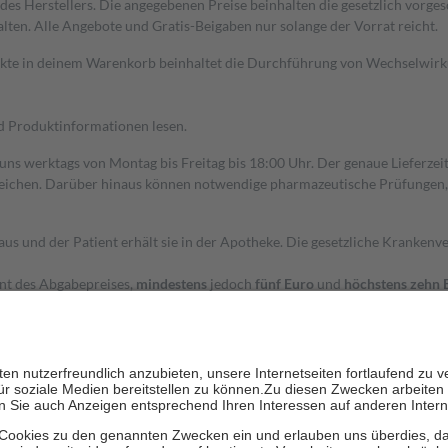
s Herstellers. Die angegebenen Preise beinhalten die gesetzlich vorgesc
alten. Alle Angebote und Gratis-Beigaben nur solange der Vorrat reicht.
dukte in deinem Warenkorb beinhaltet die Durchführung von Wechselwir
nd Produktinformationen lesen.
 uns werktags von Montag bis Freitag bis 18:00 Uhr. Der genaue Lieferze
ichen. Darüber hinaus können notwendige pharmazeutische Prüfungen, die
aus und der Patient erhält sie in der Apotheke. Die gesetzliche Krankenv
ent des Abgabepreises,
mindestens
jedoch
fünf Euro
und
höchstens zehn 
zehn Prozent der Kosten sowie zehn Euro je Verordnung.
rken und die besondere Stellung der Familie zu unterstützen, fallen
kein
 Ausnahme der Fahrkosten
 getragen werden