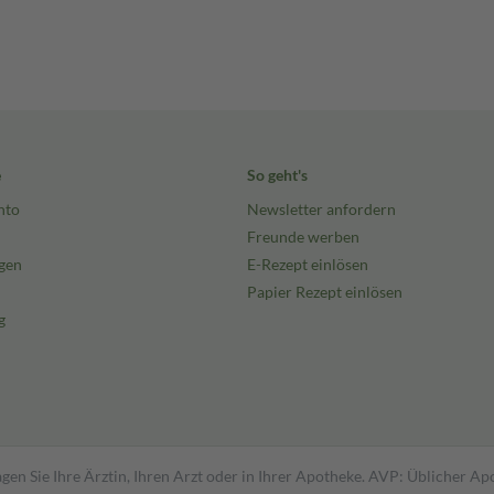
e
So geht's
nto
Newsletter anfordern
Freunde werben
gen
E-Rezept einlösen
Papier Rezept einlösen
g
gen Sie Ihre Ärztin, Ihren Arzt oder in Ihrer Apotheke. AVP: Üblicher A