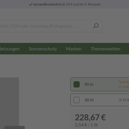
versandkostenfrei
ab 29 € und für E-Rezepte
letzungen
Sonnenschutz
Marken
Themenwelten
Sparti
90 St
(2,54 € 
30 St
(2,92 € 
228,67 €
2,54 € / 1 St