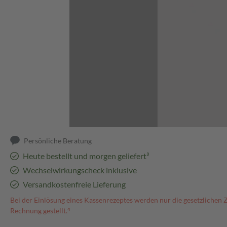
Abbildung kann abweichen
Persönliche Beratung
Heute bestellt und morgen geliefert³
Wechselwirkungscheck inklusive
Versandkostenfreie Lieferung
Bei der Einlösung eines Kassenrezeptes werden nur die gesetzlichen 
Rechnung gestellt.⁴