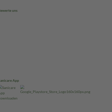
Bewerte uns
Sanicare App