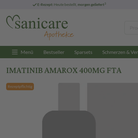
3
E-Rezept:
Heute bestellt,
morgen geliefert
Menü
Bestseller
Sparsets
Schmerzen & Ver
IMATINIB AMAROX 400MG FTA
Rezeptpflichtig