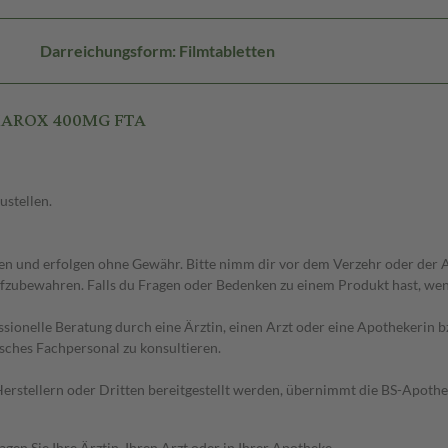
Darreichungsform: Filmtabletten
AMAROX 400MG FTA
ustellen.
 und erfolgen ohne Gewähr. Bitte nimm dir vor dem Verzehr oder der An
fzubewahren. Falls du Fragen oder Bedenken zu einem Produkt hast, wende
essionelle Beratung durch eine Ärztin, einen Arzt oder eine Apothekerin
sches Fachpersonal zu konsultieren.
n Herstellern oder Dritten bereitgestellt werden, übernimmt die BS-Apot
en Sie Ihre Ärztin, Ihren Arzt oder in Ihrer Apotheke.