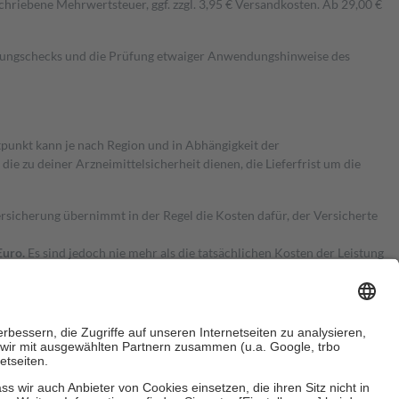
hriebene Mehrwertsteuer, ggf. zzgl. 3,95 € Versandkosten. Ab 29,00 €
kungschecks und die Prüfung etwaiger Anwendungshinweise des
itpunkt kann je nach Region und in Abhängigkeit der
 zu deiner Arzneimittelsicherheit dienen, die Lieferfrist um die
ersicherung übernimmt in der Regel die Kosten dafür, der Versicherte
Euro.
Es sind jedoch nie mehr als die tatsächlichen Kosten der Leistung
e Zuzahlungen
an bei: