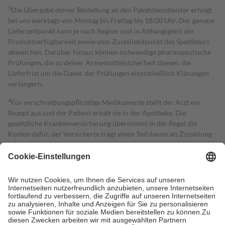
3
Die Übergabe deiner Bestellung an den Paketdienstleister erfolgt
bei uns werktags von Montag bis Freitag bis 18:00 Uhr. Der genaue
Lieferzeitpunkt kann je nach Region und in Abhängigkeit der
Produktverfügbarkeit sowie vom Zustellzeitpunkt des Spediteurs
abweichen. Darüber hinaus können notwendige pharmazeutische
Prüfungen, die zu deiner Arzneimittelsicherheit dienen, die
Lieferfrist um die Dauer der Prüfungen einschließlich Klärungen
verlängern.
4
Für verschreibungspflichtige Medikamente stellt der Arzt ein
Rezept aus und der Patient erhält sie in der Apotheke. Die
gesetzliche Krankenversicherung übernimmt in der Regel die
Kosten dafür, der Versicherte trägt einen Teil davon als Zuzahlung
mit.
Grundsätzlich leisten Mitglieder Zuzahlungen in Höhe von zehn
Prozent des Abgabepreises,
mindestens
jedoch
fünf Euro
und
höchstens zehn Euro.
Es sind jedoch nie mehr als die tatsächlichen
Kosten der Leistung zu entrichten.
Diese Regeln gelten grundsätzlich auch für Online-Apotheken.
Bei Heilmitteln und häuslicher Krankenpflege beträgt die
Zuzahlung zehn Prozent der Kosten sowie zehn Euro je