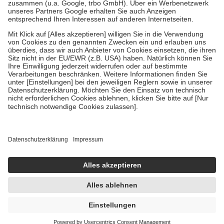
Verordnung.
Um das Engagement der Versicherten für ihre eigene Gesundheit zu
stärken und die besondere Stellung der Familie zu unterstützen,
fallen
keine Zuzahlungen
an bei:
• Kindern und Jugendlichen bis zum vollendeten 18. Lebensjahr
mit Ausnahme der Fahrkosten
• Untersuchungen zur Vorsorge und Früherkennung, die von der
GKV getragen werden
• empfohlenen Schutzimpfungen
• Harn- und Blutteststreifen
Wir nutzen Trusted Shops als unabhängigen Dienstleister für die
Einholung von Bewertungen. Trusted Shops hat Maßnahmen
getroffen, um sicherzustellen, dass es sich um echte Bewertungen
handelt. Mehr Informationen findest du hier:
https://help.etrusted.com/hc/de/articles/4419944605341
Einige Bilder und Inhalte wurden unter Zuhilfenahme künstlicher
Intelligenz erstellt.