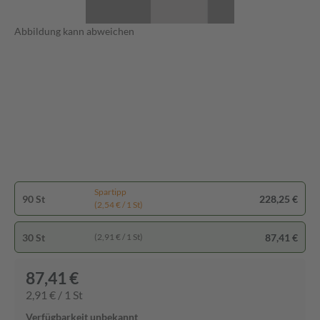
Abbildung kann abweichen
Spartipp
90 St
228,25 €
(2,54 € / 1 St)
30 St
87,41 €
(2,91 € / 1 St)
87,41 €
2,91 € / 1 St
Verfügbarkeit unbekannt