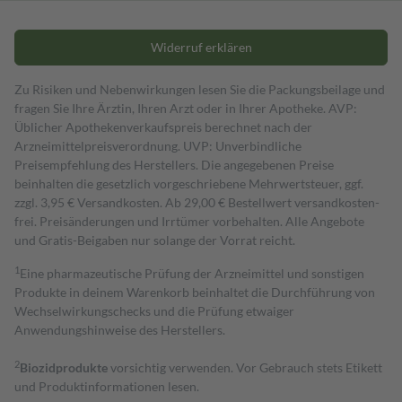
Widerruf erklären
Zu Risiken und Nebenwirkungen lesen Sie die Packungsbeilage und
fragen Sie Ihre Ärztin, Ihren Arzt oder in Ihrer Apotheke. AVP:
Üblicher Apothekenverkaufspreis berechnet nach der
Arzneimittelpreisverordnung. UVP: Unverbindliche
Preisempfehlung des Herstellers. Die angegebenen Preise
beinhalten die gesetzlich vorgeschriebene Mehrwertsteuer, ggf.
zzgl. 3,95 € Versandkosten. Ab 29,00 € Bestell­wert versand­kosten­
frei. Preisänderungen und Irrtümer vorbehalten. Alle Angebote
und Gratis-Beigaben nur solange der Vorrat reicht.
1
Eine pharmazeutische Prüfung der Arzneimittel und sonstigen
Produkte in deinem Warenkorb beinhaltet die Durchführung von
Wechselwirkungschecks und die Prüfung etwaiger
Anwendungshinweise des Herstellers.
2
Biozidprodukte
vorsichtig verwenden. Vor Gebrauch stets Etikett
und Produktinformationen lesen.