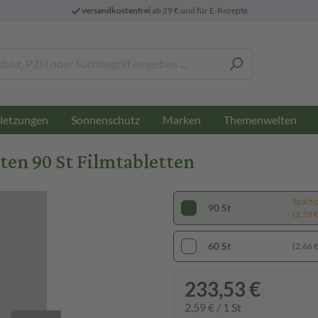
versandkostenfrei
ab 29 € und für E-Rezepte
letzungen
Sonnenschutz
Marken
Themenwelten
en 90 St Filmtabletten
Sparti
90 St
(2,59 € 
60 St
(2,66 € 
233,53 €
2,59 € / 1 St