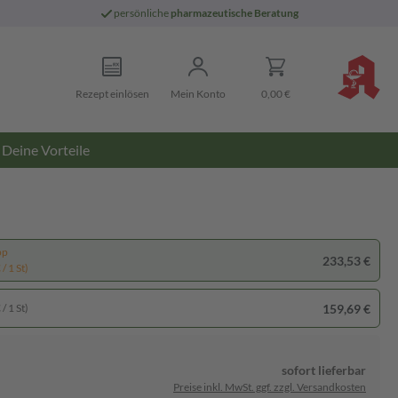
persönliche
pharmazeutische Beratung
Rezept einlösen
Mein Konto
0,00 €
Deine Vorteile
pp
233,53 €
/ 1 St)
159,69 €
/ 1 St)
sofort lieferbar
Preise inkl. MwSt. ggf. zzgl. Versandkosten