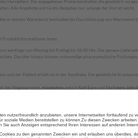
s Herstellers. Die angegebenen Preise beinhalten die gesetzlich vorgesc
alten. Alle Angebote und Gratis-Beigaben nur solange der Vorrat reicht.
dukte in deinem Warenkorb beinhaltet die Durchführung von Wechselwir
nd Produktinformationen lesen.
 uns werktags von Montag bis Freitag bis 18:00 Uhr. Der genaue Lieferze
ichen. Darüber hinaus können notwendige pharmazeutische Prüfungen, die
aus und der Patient erhält sie in der Apotheke. Die gesetzliche Krankenv
ent des Abgabepreises,
mindestens
jedoch
fünf Euro
und
höchstens zehn 
zehn Prozent der Kosten sowie zehn Euro je Verordnung.
rken und die besondere Stellung der Familie zu unterstützen, fallen
kein
 Ausnahme der Fahrkosten
 getragen werden