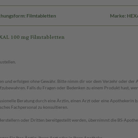
hungsform: Filmtabletten
Marke: HEX
XAL 100 mg Filmtabletten
ustellen.
 und erfolgen ohne Gewähr. Bitte nimm dir vor dem Verzehr oder der An
fzubewahren. Falls du Fragen oder Bedenken zu einem Produkt hast, wende
essionelle Beratung durch eine Ärztin, einen Arzt oder eine Apothekerin
sches Fachpersonal zu konsultieren.
n Herstellern oder Dritten bereitgestellt werden, übernimmt die BS-Apot
en Sie Ihre Ärztin, Ihren Arzt oder in Ihrer Apotheke.