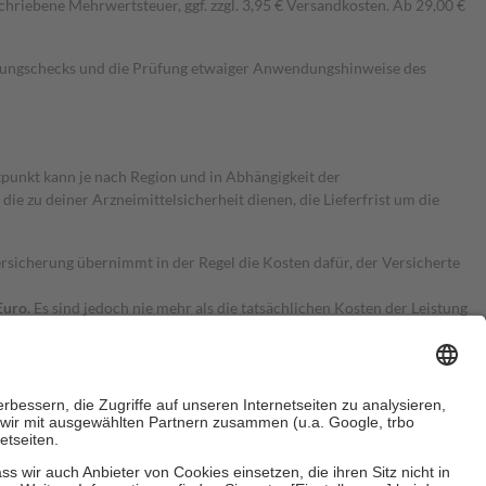
hriebene Mehrwertsteuer, ggf. zzgl. 3,95 € Versandkosten. Ab 29,00 €
kungschecks und die Prüfung etwaiger Anwendungshinweise des
itpunkt kann je nach Region und in Abhängigkeit der
 zu deiner Arzneimittelsicherheit dienen, die Lieferfrist um die
ersicherung übernimmt in der Regel die Kosten dafür, der Versicherte
Euro.
Es sind jedoch nie mehr als die tatsächlichen Kosten der Leistung
e Zuzahlungen
an bei: