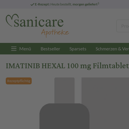
3
E-Rezept:
Heute bestellt,
morgen geliefert
Menü
Bestseller
Sparsets
Schmerzen & Ver
IMATINIB HEXAL 100 mg Filmtablett
Rezeptpflichtig