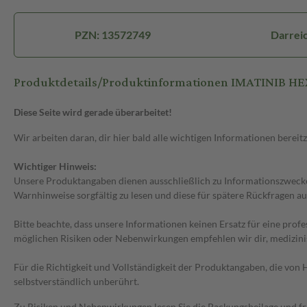
PZN: 13572749
Darreic
Produktdetails/Produktinformationen IMATINIB HE
Diese Seite wird gerade überarbeitet!
Wir arbeiten daran, dir hier bald alle wichtigen Informationen bereitz
Wichtiger Hinweis:
Unsere Produktangaben dienen ausschließlich zu Informationszwecken
Warnhinweise sorgfältig zu lesen und diese für spätere Rückfragen au
Bitte beachte, dass unsere Informationen keinen Ersatz für eine prof
möglichen Risiken oder Nebenwirkungen empfehlen wir dir, medizini
Für die Richtigkeit und Vollständigkeit der Produktangaben, die vo
selbstverständlich unberührt.
Zu Risiken und Nebenwirkungen lesen Sie die Packungsbeilage und frag