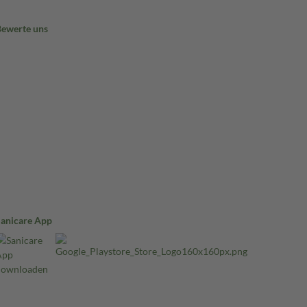
Bewerte uns
Sanicare App