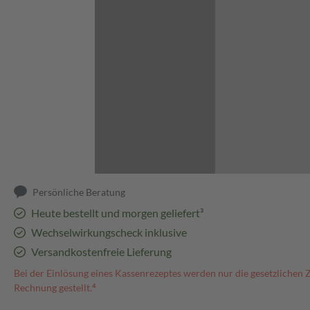
Abbildung kann abweichen
Persönliche Beratung
Heute bestellt und morgen geliefert³
Wechselwirkungscheck inklusive
Versandkostenfreie Lieferung
Bei der Einlösung eines Kassenrezeptes werden nur die gesetzlichen 
Rechnung gestellt.⁴