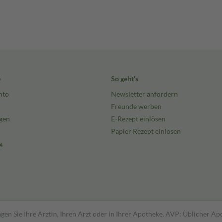
e
So geht's
nto
Newsletter anfordern
Freunde werben
gen
E-Rezept einlösen
Papier Rezept einlösen
g
gen Sie Ihre Ärztin, Ihren Arzt oder in Ihrer Apotheke. AVP: Üblicher A