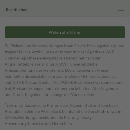
Rechtliches
Widerruf erklären
Zu Risiken und Nebenwirkungen lesen Sie die Packungsbeilage und
fragen Sie Ihre Ärztin, Ihren Arzt oder in Ihrer Apotheke. AVP:
Üblicher Apothekenverkaufspreis berechnet nach der
Arzneimittelpreisverordnung. UVP: Unverbindliche
Preisempfehlung des Herstellers. Die angegebenen Preise
beinhalten die gesetzlich vorgeschriebene Mehrwertsteuer, ggf.
zzgl. 3,95 € Versandkosten. Ab 29,00 € Bestell­wert versand­kosten­
frei. Preisänderungen und Irrtümer vorbehalten. Alle Angebote
und Gratis-Beigaben nur solange der Vorrat reicht.
1
Eine pharmazeutische Prüfung der Arzneimittel und sonstigen
Produkte in deinem Warenkorb beinhaltet die Durchführung von
Wechselwirkungschecks und die Prüfung etwaiger
Anwendungshinweise des Herstellers.