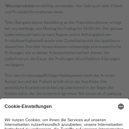
2
Biozidprodukte
vorsichtig verwenden. Vor Gebrauch stets Etikett
und Produktinformationen lesen.
3
Die Übergabe deiner Bestellung an den Paketdienstleister erfolgt
bei uns werktags von Montag bis Freitag bis 18:00 Uhr. Der genaue
Lieferzeitpunkt kann je nach Region und in Abhängigkeit der
Produktverfügbarkeit sowie vom Zustellzeitpunkt des Spediteurs
abweichen. Darüber hinaus können notwendige pharmazeutische
Prüfungen, die zu deiner Arzneimittelsicherheit dienen, die
Lieferfrist um die Dauer der Prüfungen einschließlich Klärungen
verlängern.
4
Für verschreibungspflichtige Medikamente stellt der Arzt ein
Rezept aus und der Patient erhält sie in der Apotheke. Die
gesetzliche Krankenversicherung übernimmt in der Regel die
Kosten dafür, der Versicherte trägt einen Teil davon als Zuzahlung
mit.
Grundsätzlich leisten Mitglieder Zuzahlungen in Höhe von zehn
Prozent des Abgabepreises,
mindestens
jedoch
fünf Euro
und
höchstens zehn Euro.
Es sind jedoch nie mehr als die tatsächlichen
Kosten der Leistung zu entrichten.