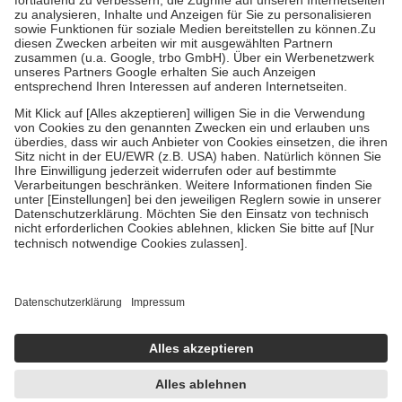
Diese Regeln gelten grundsätzlich auch für Online-Apotheken.
Bei Heilmitteln und häuslicher Krankenpflege beträgt die
Zuzahlung zehn Prozent der Kosten sowie zehn Euro je
Verordnung.
Um das Engagement der Versicherten für ihre eigene Gesundheit zu
stärken und die besondere Stellung der Familie zu unterstützen,
fallen
keine Zuzahlungen
an bei:
• Kindern und Jugendlichen bis zum vollendeten 18. Lebensjahr
mit Ausnahme der Fahrkosten
• Untersuchungen zur Vorsorge und Früherkennung, die von der
GKV getragen werden
• empfohlenen Schutzimpfungen
• Harn- und Blutteststreifen
Wir nutzen Trusted Shops als unabhängigen Dienstleister für die
Einholung von Bewertungen. Trusted Shops hat Maßnahmen
getroffen, um sicherzustellen, dass es sich um echte Bewertungen
handelt. Mehr Informationen findest du hier:
https://help.etrusted.com/hc/de/articles/4419944605341
Einige Bilder und Inhalte wurden unter Zuhilfenahme künstlicher
Intelligenz erstellt.