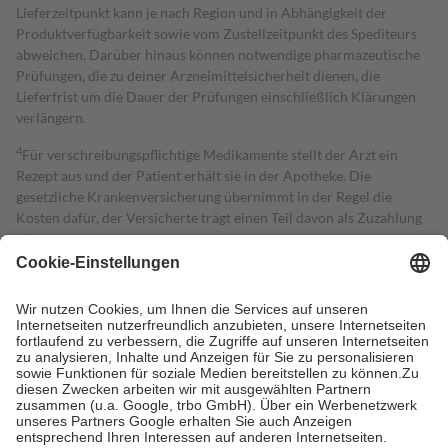
Lieferzeitpunkt kann je nach Region und in Abhängigkeit der
Produktverfügbarkeit sowie vom Zustellzeitpunkt des Spediteurs
abweichen. Darüber hinaus können notwendige pharmazeutische
Prüfungen, die zu deiner Arzneimittelsicherheit dienen, die
Lieferfrist um die Dauer der Prüfungen einschließlich Klärungen
verlängern.
4
Für verschreibungspflichtige Medikamente stellt der Arzt ein
Rezept aus und der Patient erhält sie in der Apotheke. Die
gesetzliche Krankenversicherung übernimmt in der Regel die
Kosten dafür, der Versicherte trägt einen Teil davon als Zuzahlung
mit.
Grundsätzlich leisten Mitglieder Zuzahlungen in Höhe von zehn
Prozent des Abgabepreises,
mindestens
jedoch
fünf Euro
und
höchstens zehn Euro.
Es sind jedoch nie mehr als die tatsächlichen
Kosten der Leistung zu entrichten.
Diese Regeln gelten grundsätzlich auch für Online-Apotheken.
Bei Heilmitteln und häuslicher Krankenpflege beträgt die
Zuzahlung zehn Prozent der Kosten sowie zehn Euro je
Verordnung.
Um das Engagement der Versicherten für ihre eigene Gesundheit zu