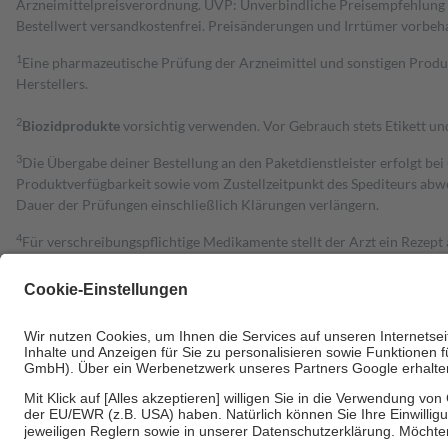
Arzneimittelpreisverordnung. UVP: Unverbindliche Preisempfehlung de
Bestell­wert versand­kosten­frei. Preisänderungen und Irrtümer vorbeh
1
Eine pharmazeutische Prüfung der Arzneimittel und sonstigen Pro
Herstellers.
2
Biozidprodukte
vorsichtig verwenden. Vor Gebrauch stets Etikett u
3
Die Übergabe deiner Bestellung an den Paketdienstleister erfolgt bei
Produktverfügbarkeit sowie vom Zustellzeitpunkt des Spediteurs abwe
Dauer der Prüfungen einschließlich Klärungen verlängern.
4
Für verschreibungspflichtige Medikamente stellt der Arzt ein Rezept 
trägt einen Teil davon als Zuzahlung mit.
Grundsätzlich leisten Mitglieder Zuzahlungen in Höhe von zehn Proz
zu entrichten.
Diese Regeln gelten grundsätzlich auch für Online-Apotheken.
Bei Heilmitteln und häuslicher Krankenpflege beträgt die Zuzahlung 
Um das Engagement der Versicherten für ihre eigene Gesundheit zu stä
• Kindern und Jugendlichen bis zum vollendeten 18. Lebensjahr mit
• Untersuchungen zur Vorsorge und Früherkennung, die von der GKV
• empfohlenen Schutzimpfungen