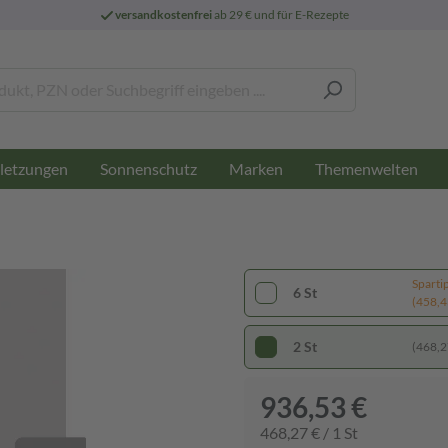
versandkostenfrei
ab 29 € und für E-Rezepte
letzungen
Sonnenschutz
Marken
Themenwelten
Sparti
6 St
(458,43
2 St
(468,27
936,53 €
468,27 € / 1 St