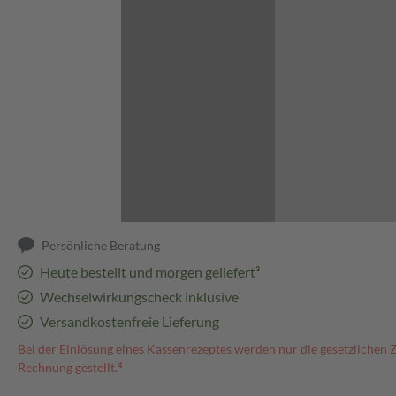
Abbildung kann abweichen
Persönliche Beratung
Heute bestellt und morgen geliefert³
Wechselwirkungscheck inklusive
Versandkostenfreie Lieferung
Bei der Einlösung eines Kassenrezeptes werden nur die gesetzlichen 
Rechnung gestellt.⁴