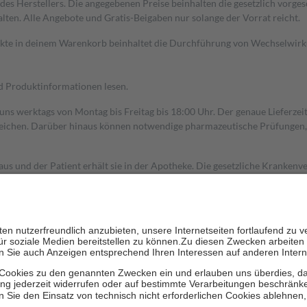
s Herstellers. Die angegebenen Preise beinhalten die gesetzlich vorgesc
alten. Alle Angebote und Gratis-Beigaben nur solange der Vorrat reicht.
dukte in deinem Warenkorb beinhaltet die Durchführung von Wechselwir
nd Produktinformationen lesen.
 uns werktags von Montag bis Freitag bis 18:00 Uhr. Der genaue Lieferze
ichen. Darüber hinaus können notwendige pharmazeutische Prüfungen, die
aus und der Patient erhält sie in der Apotheke. Die gesetzliche Krankenv
ent des Abgabepreises,
mindestens
jedoch
fünf Euro
und
höchstens zehn 
zehn Prozent der Kosten sowie zehn Euro je Verordnung.
rken und die besondere Stellung der Familie zu unterstützen, fallen
kein
 Ausnahme der Fahrkosten
 getragen werden