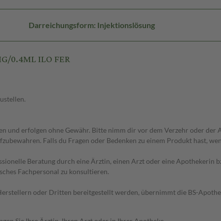
Darreichungsform: Injektionslösung
MG/0.4ML ILO FER
ustellen.
 und erfolgen ohne Gewähr. Bitte nimm dir vor dem Verzehr oder der An
fzubewahren. Falls du Fragen oder Bedenken zu einem Produkt hast, wende
essionelle Beratung durch eine Ärztin, einen Arzt oder eine Apothekerin
sches Fachpersonal zu konsultieren.
n Herstellern oder Dritten bereitgestellt werden, übernimmt die BS-Apot
en Sie Ihre Ärztin, Ihren Arzt oder in Ihrer Apotheke.