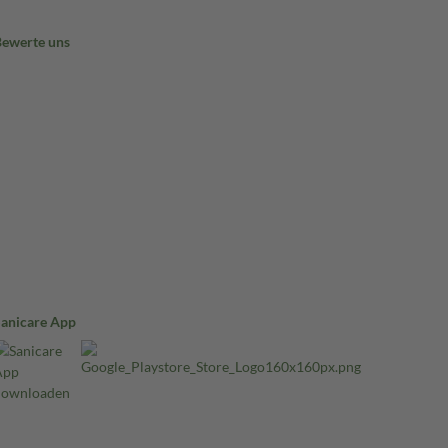
Bewerte uns
Sanicare App