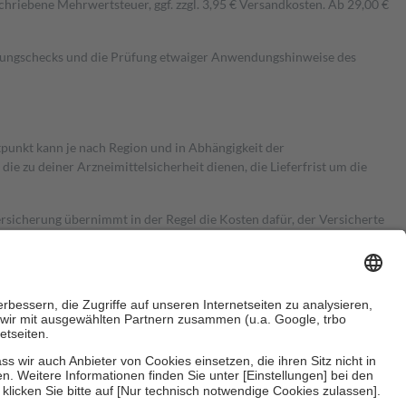
hriebene Mehrwertsteuer, ggf. zzgl. 3,95 € Versandkosten. Ab 29,00 €
kungschecks und die Prüfung etwaiger Anwendungshinweise des
itpunkt kann je nach Region und in Abhängigkeit der
 zu deiner Arzneimittelsicherheit dienen, die Lieferfrist um die
ersicherung übernimmt in der Regel die Kosten dafür, der Versicherte
Euro.
Es sind jedoch nie mehr als die tatsächlichen Kosten der Leistung
e Zuzahlungen
an bei: