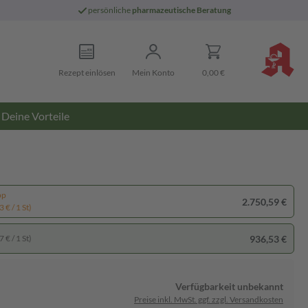
persönliche
pharmazeutische Beratung
Rezept einlösen
Mein Konto
0,00 €
Deine Vorteile
pp
2.750,59 €
 € / 1 St)
936,53 €
 € / 1 St)
Verfügbarkeit unbekannt
Preise inkl. MwSt. ggf. zzgl. Versandkosten