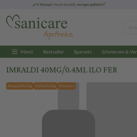
3
E-Rezept:
Heute bestellt,
morgen geliefert
Menü
Bestseller
Sparsets
Schmerzen & Ver
IMRALDI 40MG/0.4ML ILO FER
Rezeptpflichtig
Kühlpflichtig
Reimport