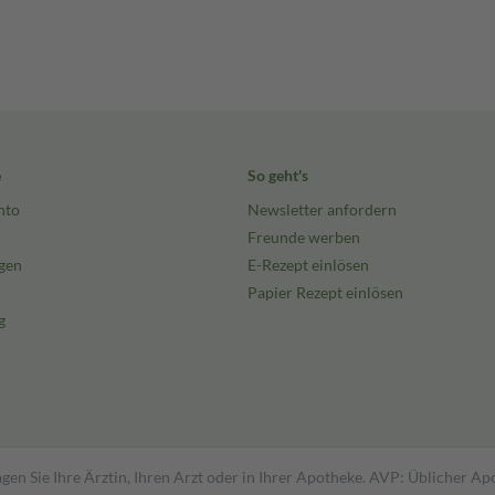
e
So geht's
nto
Newsletter anfordern
Freunde werben
gen
E-Rezept einlösen
Papier Rezept einlösen
g
gen Sie Ihre Ärztin, Ihren Arzt oder in Ihrer Apotheke. AVP: Üblicher A