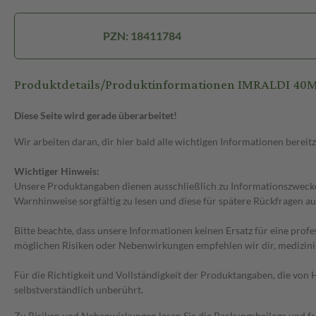
PZN: 18411784
Produktdetails/Produktinformationen IMRALDI 40
Diese Seite wird gerade überarbeitet!
Wir arbeiten daran, dir hier bald alle wichtigen Informationen bereitz
Wichtiger Hinweis:
Unsere Produktangaben dienen ausschließlich zu Informationszwecken
Warnhinweise sorgfältig zu lesen und diese für spätere Rückfragen au
Bitte beachte, dass unsere Informationen keinen Ersatz für eine prof
möglichen Risiken oder Nebenwirkungen empfehlen wir dir, medizini
Für die Richtigkeit und Vollständigkeit der Produktangaben, die vo
selbstverständlich unberührt.
Zu Risiken und Nebenwirkungen lesen Sie die Packungsbeilage und frag