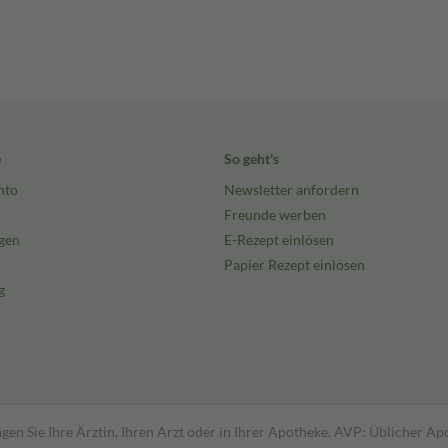
e
So geht's
nto
Newsletter anfordern
Freunde werben
gen
E-Rezept einlösen
Papier Rezept einlösen
g
gen Sie Ihre Ärztin, Ihren Arzt oder in Ihrer Apotheke. AVP: Üblicher A