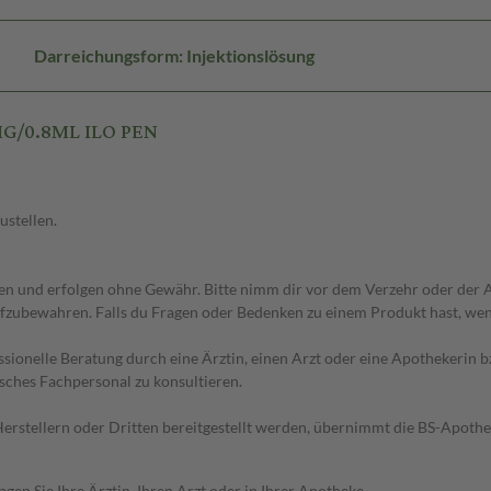
Darreichungsform: Injektionslösung
MG/0.8ML ILO PEN
ustellen.
 und erfolgen ohne Gewähr. Bitte nimm dir vor dem Verzehr oder der An
fzubewahren. Falls du Fragen oder Bedenken zu einem Produkt hast, wende
essionelle Beratung durch eine Ärztin, einen Arzt oder eine Apothekerin
sches Fachpersonal zu konsultieren.
n Herstellern oder Dritten bereitgestellt werden, übernimmt die BS-Apot
en Sie Ihre Ärztin, Ihren Arzt oder in Ihrer Apotheke.