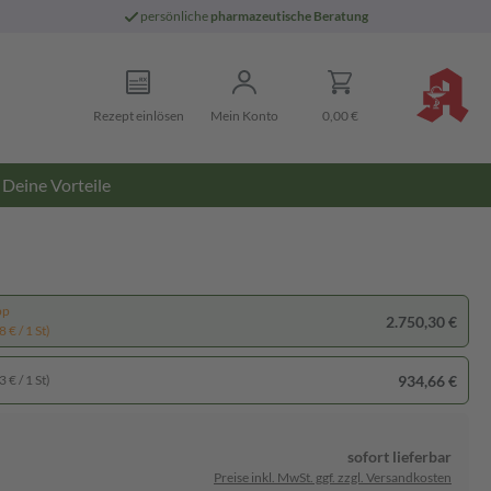
persönliche
pharmazeutische Beratung
Rezept einlösen
Mein Konto
0,00 €
Deine Vorteile
pp
2.750,30 €
 € / 1 St)
934,66 €
 € / 1 St)
sofort lieferbar
Preise inkl. MwSt. ggf. zzgl. Versandkosten