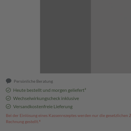
Abbildung kann abweichen
Persönliche Beratung
Heute bestellt und morgen geliefert³
Wechselwirkungscheck inklusive
Versandkostenfreie Lieferung
Bei der Einlösung eines Kassenrezeptes werden nur die gesetzlichen 
Rechnung gestellt.⁴