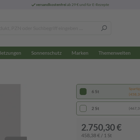
versandkostenfrei
ab 29 € und für E-Rezepte
letzungen
Sonnenschutz
Marken
Themenwelten
Sparti
6 St
(458,38
2 St
(467,33
2.750,30 €
458,38 € / 1 St