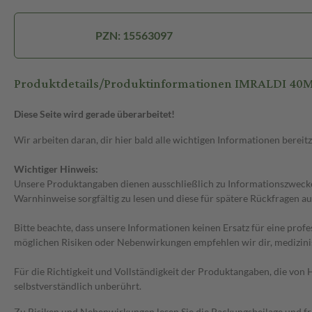
PZN: 15563097
Produktdetails/Produktinformationen IMRALDI 40
Diese Seite wird gerade überarbeitet!
Wir arbeiten daran, dir hier bald alle wichtigen Informationen bereitz
Wichtiger Hinweis:
Unsere Produktangaben dienen ausschließlich zu Informationszwecken
Warnhinweise sorgfältig zu lesen und diese für spätere Rückfragen au
Bitte beachte, dass unsere Informationen keinen Ersatz für eine prof
möglichen Risiken oder Nebenwirkungen empfehlen wir dir, medizini
Für die Richtigkeit und Vollständigkeit der Produktangaben, die vo
selbstverständlich unberührt.
Zu Risiken und Nebenwirkungen lesen Sie die Packungsbeilage und frag