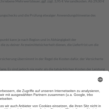
hriebene Mehrwertsteuer, ggf. zzgl. 3,95 € Versandkosten. Ab 29,00 €
kungschecks und die Prüfung etwaiger Anwendungshinweise des
itpunkt kann je nach Region und in Abhängigkeit der
 zu deiner Arzneimittelsicherheit dienen, die Lieferfrist um die
ersicherung übernimmt in der Regel die Kosten dafür, der Versicherte
Euro.
Es sind jedoch nie mehr als die tatsächlichen Kosten der Leistung
e Zuzahlungen
an bei: