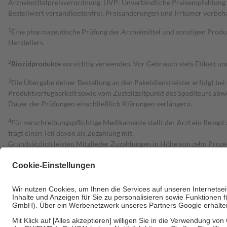
Arzneimittelpreisverordnung. UVP: Unverbindliche Preisempfehlung de
Bestell­wert versand­kosten­frei. Preisänderungen und Irrtümer vorbeh
1
Eine pharmazeutische Prüfung der Arzneimittel und sonstigen Pro
Herstellers.
2
Biozidprodukte
vorsichtig verwenden. Vor Gebrauch stets Etikett u
3
Die Übergabe deiner Bestellung an den Paketdienstleister erfolgt bei
Produktverfügbarkeit sowie vom Zustellzeitpunkt des Spediteurs abwe
Dauer der Prüfungen einschließlich Klärungen verlängern.
4
Für verschreibungspflichtige Medikamente stellt der Arzt ein Rezept 
trägt einen Teil davon als Zuzahlung mit.
Grundsätzlich leisten Mitglieder Zuzahlungen in Höhe von zehn Proz
zu entrichten.
Diese Regeln gelten grundsätzlich auch für Online-Apotheken.
Bei Heilmitteln und häuslicher Krankenpflege beträgt die Zuzahlung 
Um das Engagement der Versicherten für ihre eigene Gesundheit zu stä
• Kindern und Jugendlichen bis zum vollendeten 18. Lebensjahr mit
• Untersuchungen zur Vorsorge und Früherkennung, die von der GKV
• empfohlenen Schutzimpfungen