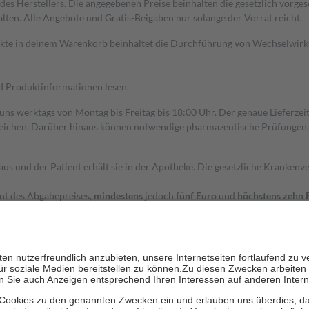
s Herstellers. Die angegebenen Preise beinhalten die gesetzlich vorgesc
alten. Alle Angebote und Gratis-Beigaben nur solange der Vorrat reicht.
dukte in deinem Warenkorb beinhaltet die Durchführung von Wechselwir
nd Produktinformationen lesen.
 uns werktags von Montag bis Freitag bis 18:00 Uhr. Der genaue Lieferze
ichen. Darüber hinaus können notwendige pharmazeutische Prüfungen, die
aus und der Patient erhält sie in der Apotheke. Die gesetzliche Krankenv
ent des Abgabepreises,
mindestens
jedoch
fünf Euro
und
höchstens zehn 
zehn Prozent der Kosten sowie zehn Euro je Verordnung.
rken und die besondere Stellung der Familie zu unterstützen, fallen
kein
 Ausnahme der Fahrkosten
 getragen werden