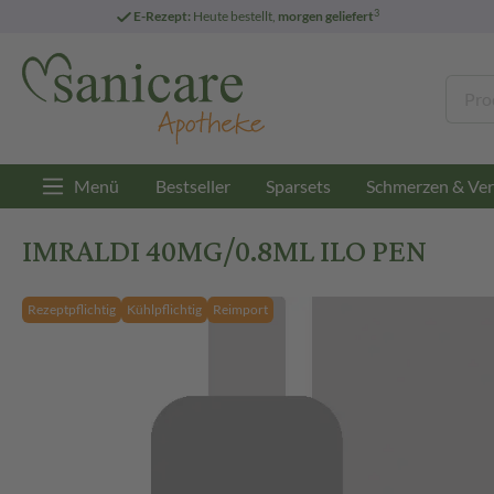
3
E-Rezept:
Heute bestellt,
morgen geliefert
Menü
Bestseller
Sparsets
Schmerzen & Ver
IMRALDI 40MG/0.8ML ILO PEN
Rezeptpflichtig
Kühlpflichtig
Reimport