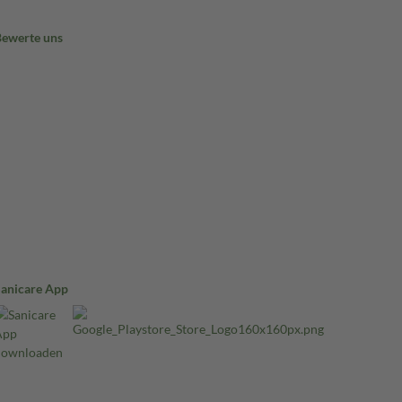
Bewerte uns
Sanicare App