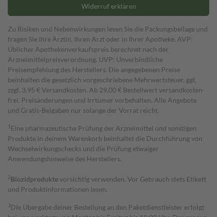
Widerruf erklären
Zu Risiken und Nebenwirkungen lesen Sie die Packungsbeilage und
fragen Sie Ihre Ärztin, Ihren Arzt oder in Ihrer Apotheke. AVP:
Üblicher Apothekenverkaufspreis berechnet nach der
Arzneimittelpreisverordnung. UVP: Unverbindliche
Preisempfehlung des Herstellers. Die angegebenen Preise
beinhalten die gesetzlich vorgeschriebene Mehrwertsteuer, ggf.
zzgl. 3,95 € Versandkosten. Ab 29,00 € Bestell­wert versand­kosten­
frei. Preisänderungen und Irrtümer vorbehalten. Alle Angebote
und Gratis-Beigaben nur solange der Vorrat reicht.
1
Eine pharmazeutische Prüfung der Arzneimittel und sonstigen
Produkte in deinem Warenkorb beinhaltet die Durchführung von
Wechselwirkungschecks und die Prüfung etwaiger
Anwendungshinweise des Herstellers.
2
Biozidprodukte
vorsichtig verwenden. Vor Gebrauch stets Etikett
und Produktinformationen lesen.
3
Die Übergabe deiner Bestellung an den Paketdienstleister erfolgt