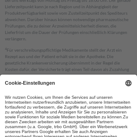
bei uns werktags von Montag bis Freitag bis 18:00 Uhr. Der genaue
Lieferzeitpunkt kann je nach Region und in Abhängigkeit der
Produktverfügbarkeit sowie vom Zustellzeitpunkt des Spediteurs
abweichen. Darüber hinaus können notwendige pharmazeutische
Prüfungen, die zu deiner Arzneimittelsicherheit dienen, die
Lieferfrist um die Dauer der Prüfungen einschließlich Klärungen
verlängern.
4
Für verschreibungspflichtige Medikamente stellt der Arzt ein
Rezept aus und der Patient erhält sie in der Apotheke. Die
gesetzliche Krankenversicherung übernimmt in der Regel die
Kosten dafür, der Versicherte trägt einen Teil davon als Zuzahlung
mit.
Grundsätzlich leisten Mitglieder Zuzahlungen in Höhe von zehn
Prozent des Abgabepreises,
mindestens
jedoch
fünf Euro
und
höchstens zehn Euro.
Es sind jedoch nie mehr als die tatsächlichen
Kosten der Leistung zu entrichten.
Diese Regeln gelten grundsätzlich auch für Online-Apotheken.
Bei Heilmitteln und häuslicher Krankenpflege beträgt die
Zuzahlung zehn Prozent der Kosten sowie zehn Euro je
Verordnung.
Um das Engagement der Versicherten für ihre eigene Gesundheit zu