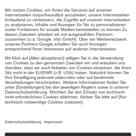
Prozent des Abgabepreises,
mindestens
jedoch
fünf Euro
und
höchstens zehn Euro.
Es sind jedoch nie mehr als die tatsächlichen
Kosten der Leistung zu entrichten.
Diese Regeln gelten grundsätzlich auch für Online-Apotheken.
Bei Heilmitteln und häuslicher Krankenpflege beträgt die
Zuzahlung zehn Prozent der Kosten sowie zehn Euro je
Verordnung.
Um das Engagement der Versicherten für ihre eigene Gesundheit zu
stärken und die besondere Stellung der Familie zu unterstützen,
fallen
keine Zuzahlungen
an bei:
• Kindern und Jugendlichen bis zum vollendeten 18. Lebensjahr
mit Ausnahme der Fahrkosten
• Untersuchungen zur Vorsorge und Früherkennung, die von der
GKV getragen werden
• empfohlenen Schutzimpfungen
• Harn- und Blutteststreifen
Wir nutzen Trusted Shops als unabhängigen Dienstleister für die
Einholung von Bewertungen. Trusted Shops hat Maßnahmen
getroffen, um sicherzustellen, dass es sich um echte Bewertungen
handelt. Mehr Informationen findest du hier:
https://help.etrusted.com/hc/de/articles/4419944605341