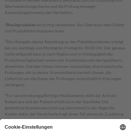
Produkte in deinem Warenkorb beinhaltet die Durchführung von
Wechselwirkungschecks und die Prüfung etwaiger
Anwendungshinweise des Herstellers.
2
Biozidprodukte
vorsichtig verwenden. Vor Gebrauch stets Etikett
und Produktinformationen lesen.
3
Die Übergabe deiner Bestellung an den Paketdienstleister erfolgt
bei uns werktags von Montag bis Freitag bis 18:00 Uhr. Der genaue
Lieferzeitpunkt kann je nach Region und in Abhängigkeit der
Produktverfügbarkeit sowie vom Zustellzeitpunkt des Spediteurs
abweichen. Darüber hinaus können notwendige pharmazeutische
Prüfungen, die zu deiner Arzneimittelsicherheit dienen, die
Lieferfrist um die Dauer der Prüfungen einschließlich Klärungen
verlängern.
4
Für verschreibungspflichtige Medikamente stellt der Arzt ein
Rezept aus und der Patient erhält sie in der Apotheke. Die
gesetzliche Krankenversicherung übernimmt in der Regel die
Kosten dafür, der Versicherte trägt einen Teil davon als Zuzahlung
mit.
Grundsätzlich leisten Mitglieder Zuzahlungen in Höhe von zehn