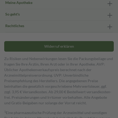
Meine Apotheke
So geht's
Rechtliches
Widerruf erklären
Zu Risiken und Nebenwirkungen lesen Sie die Packungsbeilage und
fragen Sie Ihre Ärztin, Ihren Arzt oder in Ihrer Apotheke. AVP:
Üblicher Apothekenverkaufspreis berechnet nach der
Arzneimittelpreisverordnung. UVP: Unverbindliche
Preisempfehlung des Herstellers. Die angegebenen Preise
beinhalten die gesetzlich vorgeschriebene Mehrwertsteuer, ggf.
zzgl. 3,95 € Versandkosten. Ab 29,00 € Bestell­wert versand­kosten­
frei. Preisänderungen und Irrtümer vorbehalten. Alle Angebote
und Gratis-Beigaben nur solange der Vorrat reicht.
1
Eine pharmazeutische Prüfung der Arzneimittel und sonstigen