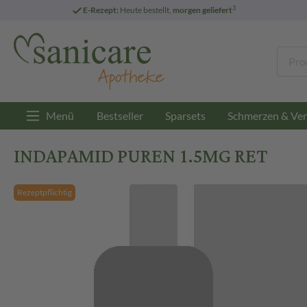
3
E-Rezept:
Heute bestellt,
morgen geliefert
Menü
Bestseller
Sparsets
Schmerzen & Ver
INDAPAMID PUREN 1.5MG RET
Rezeptpflichtig