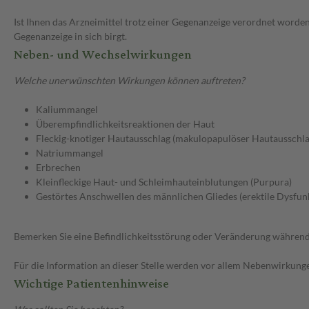
Ist Ihnen das Arzneimittel trotz einer Gegenanzeige verordnet worden
Gegenanzeige in sich birgt.
Neben- und Wechselwirkungen
Welche unerwünschten Wirkungen können auftreten?
Kaliummangel
Überempfindlichkeitsreaktionen der Haut
Fleckig-knotiger Hautausschlag (makulopapulöser Hautausschla
Natriummangel
Erbrechen
Kleinfleckige Haut- und Schleimhauteinblutungen (Purpura)
Gestörtes Anschwellen des männlichen Gliedes (erektile Dysfun
Bemerken Sie eine Befindlichkeitsstörung oder Veränderung während 
Für die Information an dieser Stelle werden vor allem Nebenwirkunge
Wichtige Patientenhinweise