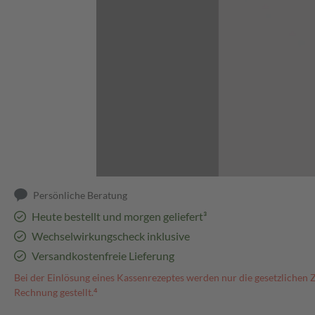
Abbildung kann abweichen
Persönliche Beratung
Heute bestellt und morgen geliefert³
Wechselwirkungscheck inklusive
Versandkostenfreie Lieferung
Bei der Einlösung eines Kassenrezeptes werden nur die gesetzlichen 
Rechnung gestellt.⁴