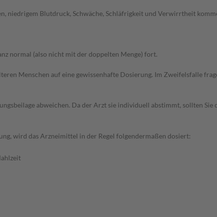
n, niedrigem Blutdruck, Schwäche, Schläfrigkeit und Verwirrtheit komme
z normal (also nicht mit der doppelten Menge) fort.
d älteren Menschen auf eine gewissenhafte Dosierung. Im Zweifelsfalle f
gsbeilage abweichen. Da der Arzt sie individuell abstimmt, sollten Si
ng, wird das Arzneimittel in der Regel folgendermaßen dosiert:
ahlzeit