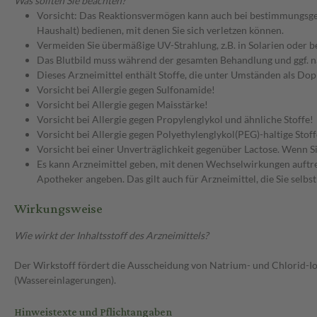
Was sollten Sie beachten?
Vorsicht: Das Reaktionsvermögen kann auch bei bestimmungsgem
Haushalt) bedienen, mit denen Sie sich verletzen können.
Vermeiden Sie übermäßige UV-Strahlung, z.B. in Solarien oder 
Das Blutbild muss während der gesamten Behandlung und ggf. 
Dieses Arzneimittel enthält Stoffe, die unter Umständen als Do
Vorsicht bei Allergie gegen Sulfonamide!
Vorsicht bei Allergie gegen Maisstärke!
Vorsicht bei Allergie gegen Propylenglykol und ähnliche Stoffe!
Vorsicht bei Allergie gegen Polyethylenglykol(PEG)-haltige Stoff
Vorsicht bei einer Unverträglichkeit gegenüber Lactose. Wenn Si
Es kann Arzneimittel geben, mit denen Wechselwirkungen auftret
Apotheker angeben. Das gilt auch für Arzneimittel, die Sie selb
Wirkungsweise
Wie wirkt der Inhaltsstoff des Arzneimittels?
Der Wirkstoff fördert die Ausscheidung von Natrium- und Chlorid-Io
(Wassereinlagerungen).
Hinweistexte und Pflichtangaben