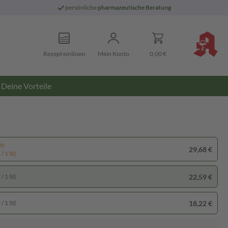
persönliche
pharmazeutische Beratung
Rezept einlösen
Mein Konto
0,00 €
Deine Vorteile
pp
29,68 €
/ 1 St)
22,59 €
/ 1 St)
18,22 €
/ 1 St)