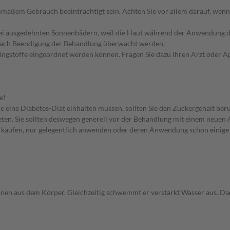
äßem Gebrauch beeinträchtigt sein. Achten Sie vor allem darauf, wenn
bei ausgedehnten Sonnenbädern, weil die Haut während der Anwendung de
nach Beendigung der Behandlung überwacht werden.
pingstoffe eingeordnet werden können. Fragen Sie dazu Ihren Arzt oder A
e!
e eine Diabetes-Diät einhalten müssen, sollten Sie den Zuckergehalt berü
en. Sie sollten deswegen generell vor der Behandlung mit einem neuen A
st kaufen, nur gelegentlich anwenden oder deren Anwendung schon einige 
nen aus dem Körper. Gleichzeitig schwemmt er verstärkt Wasser aus. Dad