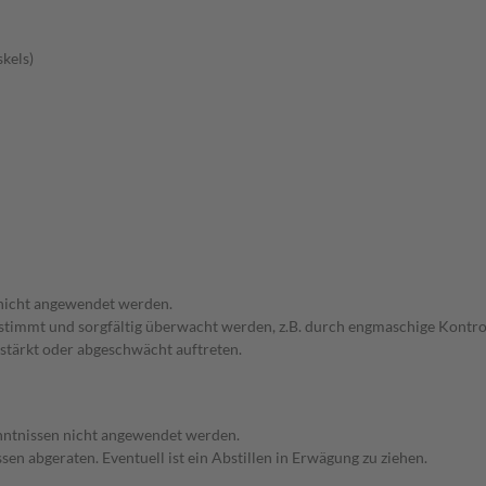
kels)
 nicht angewendet werden.
bgestimmt und sorgfältig überwacht werden, z.B. durch engmaschige Kon
stärkt oder abgeschwächt auftreten.
enntnissen nicht angewendet werden.
en abgeraten. Eventuell ist ein Abstillen in Erwägung zu ziehen.