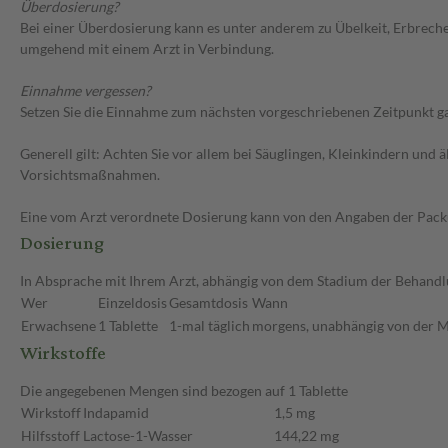
Überdosierung?
Bei einer Überdosierung kann es unter anderem zu Übelkeit, Erbreche
umgehend mit einem Arzt in Verbindung.
Einnahme vergessen?
Setzen Sie die Einnahme zum nächsten vorgeschriebenen Zeitpunkt gan
Generell gilt: Achten Sie vor allem bei Säuglingen, Kleinkindern un
Vorsichtsmaßnahmen.
Eine vom Arzt verordnete Dosierung kann von den Angaben der Packun
Dosierung
In Absprache mit Ihrem Arzt, abhängig von dem Stadium der Behandlu
Wer
Einzeldosis
Gesamtdosis
Wann
Erwachsene
1 Tablette
1-mal täglich
morgens, unabhängig von der M
Wirkstoffe
Die angegebenen Mengen sind bezogen auf 1 Tablette
Wirkstoff
Indapamid
1,5 mg
Hilfsstoff
Lactose-1-Wasser
144,22 mg