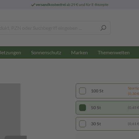
versandkostenfrei
ab 29 € und für E-Rezepte
letzungen
Sonnenschutz
Marken
Themenwelten
Sparti
100 St
(0,30 € 
50 St
(0,45 € 
30 St
(0,61 € 