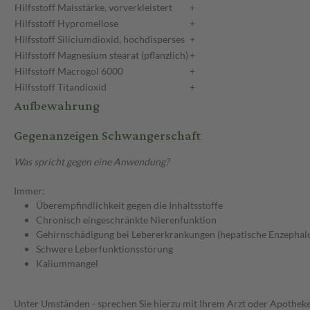
Hilfsstoff
Maisstärke, vorverkleistert
+
Hilfsstoff
Hypromellose
+
Hilfsstoff
Siliciumdioxid, hochdisperses
+
Hilfsstoff
Magnesium stearat (pflanzlich)
+
Hilfsstoff
Macrogol 6000
+
Hilfsstoff
Titandioxid
+
Aufbewahrung
Gegenanzeigen Schwangerschaft
Was spricht gegen eine Anwendung?
Immer:
Überempfindlichkeit gegen die Inhaltsstoffe
Chronisch eingeschränkte Nierenfunktion
Gehirnschädigung bei Lebererkrankungen (hepatische Enzephal
Schwere Leberfunktionsstörung
Kaliummangel
Unter Umständen - sprechen Sie hierzu mit Ihrem Arzt oder Apotheke