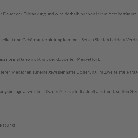
Dauer der Erkrankung und wird deshalb nur von Ihrem Arzt bestimmt. Gr
belkeit und Gebärmutterblutung kommen. Setzen Sie sich bei dem Verda
z normal (also nicht mit der doppelten Menge) fort.
d älteren Menschen auf eine gewissenhafte Dosierung. Im Zweifelsfalle f
gsbeilage abweichen. Da der Arzt sie individuell abstimmt, sollten Si
eitpunkt
.