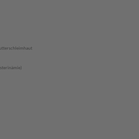
utterschleimhaut
sterinämie)