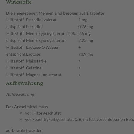
Wirkstoffe
Die angegebenen Mengen sind bezogen auf 1 Tablette
Hilfsstoff
Estradiol valerat
1 mg
entspricht
Estradiol
0,76 mg
Hilfsstoff
Medroxyprogesteron acetat
2,5 mg
entspricht
Medroxyprogesteron
2,23 mg
Hilfsstoff
Lactose-1-Wasser
+
entspricht
Lactose
78,9 mg
Hilfsstoff
Maisstärke
+
Hilfsstoff
Gelatine
+
Hilfsstoff
Magnesium stearat
+
Aufbewahrung
Aufbewahrung
Das Arzneimittel muss
vor Hitze geschützt
vor Feuchtigkeit geschützt (z.B. im fest verschlossenen Behä
aufbewahrt werden.