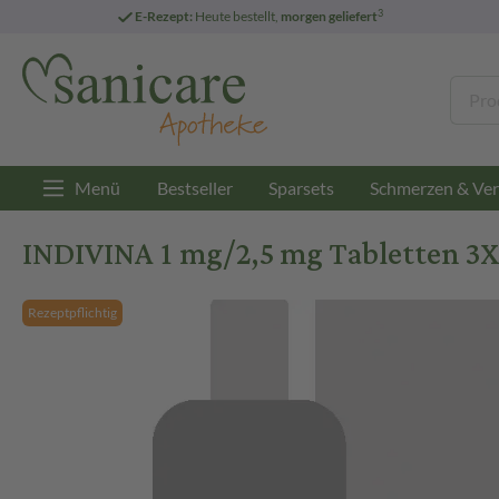
3
E-Rezept:
Heute bestellt,
morgen geliefert
Menü
Bestseller
Sparsets
Schmerzen & Ver
INDIVINA 1 mg/2,5 mg Tabletten 3X
Rezeptpflichtig