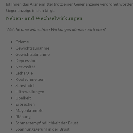
Ist Ihnen das Arzneimittel trotz einer Gegenanzeige verordnet worden
Gegenanzeige in sich birgt.
Neben- und Wechselwirkungen
Welche unerwünschten Wirkungen können auftreten?
Ödeme
Gewichtszunahme
Gewichtsabnahme
Depression
Nervosität
Lethargie
Kopfschmerzen
Schwindel
Hitzewallungen
Übelkeit
Erbrechen
Magenkrämpfe
Blähung
Schmerzempfindlichkeit der Brust
Spannungsgefühl in der Brust