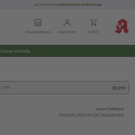
persönliche
pharmazeutische Beratung
Rezept einlösen
Mein Konto
0,00 €
Deine Vorteile
38,19 €
/ 1 St)
sofort lieferbar
Preise inkl. MwSt. ggf. zzgl. Versandkosten