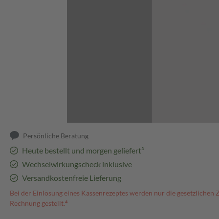
Abbildung kann abweichen
Persönliche Beratung
Heute bestellt und morgen geliefert³
Wechselwirkungscheck inklusive
Versandkostenfreie Lieferung
Bei der Einlösung eines Kassenrezeptes werden nur die gesetzlichen 
Rechnung gestellt.⁴