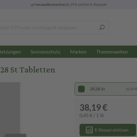
versandkostenfrei
ab 29 € und für E-Rezepte
letzungen
Sonnenschutz
Marken
Themenwelten
28 St Tabletten
3X28 St
(0,45 € 
38,19 €
0,45 € / 1 St
E-Rezept einlösen