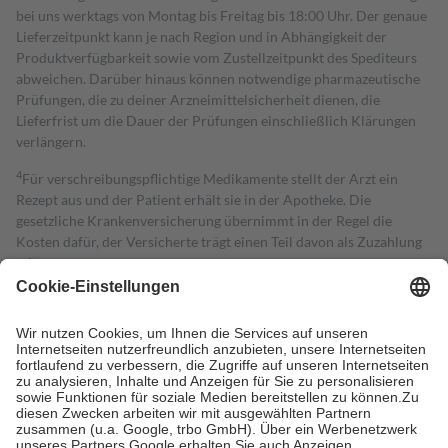
bei uns werktags von Montag bis Freitag bis 18:00 Uhr. Der genaue
Lieferzeitpunkt kann je nach Region und in Abhängigkeit der
Produktverfügbarkeit sowie vom Zustellzeitpunkt des Spediteurs
abweichen. Darüber hinaus können notwendige pharmazeutische
Prüfungen, die zu deiner Arzneimittelsicherheit dienen, die
Lieferfrist um die Dauer der Prüfungen einschließlich Klärungen
verlängern.
4
Für verschreibungspflichtige Medikamente stellt der Arzt ein
Rezept aus und der Patient erhält sie in der Apotheke. Die
gesetzliche Krankenversicherung übernimmt in der Regel die
Kosten dafür, der Versicherte trägt einen Teil davon als Zuzahlung
mit.
Grundsätzlich leisten Mitglieder Zuzahlungen in Höhe von zehn
Prozent des Abgabepreises,
mindestens
jedoch
fünf Euro
und
höchstens zehn Euro.
Es sind jedoch nie mehr als die tatsächlichen
Kosten der Leistung zu entrichten.
Diese Regeln gelten grundsätzlich auch für Online-Apotheken.
Bei Heilmitteln und häuslicher Krankenpflege beträgt die
Zuzahlung zehn Prozent der Kosten sowie zehn Euro je
Verordnung.