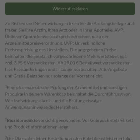
Widerruf erklären
Zu Risiken und Nebenwirkungen lesen Sie die Packungsbeilage und
fragen Sie Ihre Ärztin, Ihren Arzt oder in Ihrer Apotheke. AVP:
Üblicher Apothekenverkaufspreis berechnet nach der
Arzneimittelpreisverordnung. UVP: Unverbindliche
Preisempfehlung des Herstellers. Die angegebenen Preise
beinhalten die gesetzlich vorgeschriebene Mehrwertsteuer, ggf.
zzgl. 3,95 € Versandkosten. Ab 29,00 € Bestell­wert versand­kosten­
frei. Preisänderungen und Irrtümer vorbehalten. Alle Angebote
und Gratis-Beigaben nur solange der Vorrat reicht.
1
Eine pharmazeutische Prüfung der Arzneimittel und sonstigen
Produkte in deinem Warenkorb beinhaltet die Durchführung von
Wechselwirkungschecks und die Prüfung etwaiger
Anwendungshinweise des Herstellers.
2
Biozidprodukte
vorsichtig verwenden. Vor Gebrauch stets Etikett
und Produktinformationen lesen.
3
Die Übergabe deiner Bestellung an den Paketdienstleister erfolgt