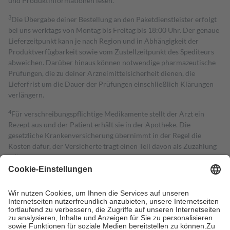
und Produktinformationen lesen.
3
Die Übergabe deiner Bestellung an den Paketdienstleister erfolgt
bei uns werktags von Montag bis Freitag bis 18:00 Uhr. Der genaue
Lieferzeitpunkt kann je nach Region und in Abhängigkeit der
Produktverfügbarkeit sowie vom Zustellzeitpunkt des Spediteurs
abweichen. Darüber hinaus können notwendige pharmazeutische
Prüfungen, die zu deiner Arzneimittelsicherheit dienen, die
Lieferfrist um die Dauer der Prüfungen einschließlich Klärungen
verlängern.
4
Für verschreibungspflichtige Medikamente stellt der Arzt ein
Rezept aus und der Patient erhält sie in der Apotheke. Die
gesetzliche Krankenversicherung übernimmt in der Regel die
Kosten dafür, der Versicherte trägt einen Teil davon als Zuzahlung
mit.
Grundsätzlich leisten Mitglieder Zuzahlungen in Höhe von zehn
Prozent des Abgabepreises,
mindestens
jedoch
fünf Euro
und
höchstens zehn Euro.
Es sind jedoch nie mehr als die tatsächlichen
Kosten der Leistung zu entrichten.
Diese Regeln gelten grundsätzlich auch für Online-Apotheken.
Bei Heilmitteln und häuslicher Krankenpflege beträgt die