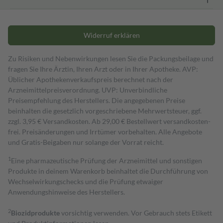
Widerruf erklären
Zu Risiken und Nebenwirkungen lesen Sie die Packungsbeilage und
fragen Sie Ihre Ärztin, Ihren Arzt oder in Ihrer Apotheke. AVP:
Üblicher Apothekenverkaufspreis berechnet nach der
Arzneimittelpreisverordnung. UVP: Unverbindliche
Preisempfehlung des Herstellers. Die angegebenen Preise
beinhalten die gesetzlich vorgeschriebene Mehrwertsteuer, ggf.
zzgl. 3,95 € Versandkosten. Ab 29,00 € Bestell­wert versand­kosten­
frei. Preisänderungen und Irrtümer vorbehalten. Alle Angebote
und Gratis-Beigaben nur solange der Vorrat reicht.
1
Eine pharmazeutische Prüfung der Arzneimittel und sonstigen
Produkte in deinem Warenkorb beinhaltet die Durchführung von
Wechselwirkungschecks und die Prüfung etwaiger
Anwendungshinweise des Herstellers.
2
Biozidprodukte
vorsichtig verwenden. Vor Gebrauch stets Etikett