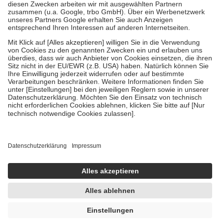
Zuzahlung zehn Prozent der Kosten sowie zehn Euro je
Verordnung.
Um das Engagement der Versicherten für ihre eigene Gesundheit zu
stärken und die besondere Stellung der Familie zu unterstützen,
fallen
keine Zuzahlungen
an bei:
• Kindern und Jugendlichen bis zum vollendeten 18. Lebensjahr
mit Ausnahme der Fahrkosten
• Untersuchungen zur Vorsorge und Früherkennung, die von der
GKV getragen werden
• empfohlenen Schutzimpfungen
• Harn- und Blutteststreifen
Wir nutzen Trusted Shops als unabhängigen Dienstleister für die
Einholung von Bewertungen. Trusted Shops hat Maßnahmen
getroffen, um sicherzustellen, dass es sich um echte Bewertungen
handelt. Mehr Informationen findest du hier:
https://help.etrusted.com/hc/de/articles/4419944605341
Einige Bilder und Inhalte wurden unter Zuhilfenahme künstlicher
Intelligenz erstellt.