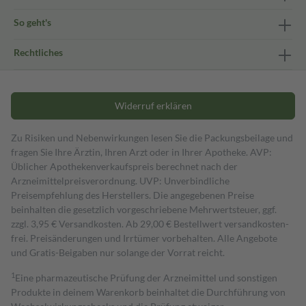
So geht's
Rechtliches
Widerruf erklären
Zu Risiken und Nebenwirkungen lesen Sie die Packungsbeilage und
fragen Sie Ihre Ärztin, Ihren Arzt oder in Ihrer Apotheke. AVP:
Üblicher Apothekenverkaufspreis berechnet nach der
Arzneimittelpreisverordnung. UVP: Unverbindliche
Preisempfehlung des Herstellers. Die angegebenen Preise
beinhalten die gesetzlich vorgeschriebene Mehrwertsteuer, ggf.
zzgl. 3,95 € Versandkosten. Ab 29,00 € Bestell­wert versand­kosten­
frei. Preisänderungen und Irrtümer vorbehalten. Alle Angebote
und Gratis-Beigaben nur solange der Vorrat reicht.
1
Eine pharmazeutische Prüfung der Arzneimittel und sonstigen
Produkte in deinem Warenkorb beinhaltet die Durchführung von