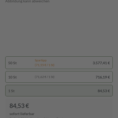
Abbildung kann abweichen
Spartipp
50 St
3.577,41 €
(71,55 € / 1 St)
10 St
716,19 €
(71,62 € / 1 St)
1 St
84,53 €
84,53 €
sofort lieferbar