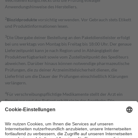
Wechselwirkungschecks und die Prüfung etwaiger
Anwendungshinweise des Herstellers.
2
Biozidprodukte
vorsichtig verwenden. Vor Gebrauch stets Etikett
und Produktinformationen lesen.
3
Die Übergabe deiner Bestellung an den Paketdienstleister erfolgt
bei uns werktags von Montag bis Freitag bis 18:00 Uhr. Der genaue
Lieferzeitpunkt kann je nach Region und in Abhängigkeit der
Produktverfügbarkeit sowie vom Zustellzeitpunkt des Spediteurs
abweichen. Darüber hinaus können notwendige pharmazeutische
Prüfungen, die zu deiner Arzneimittelsicherheit dienen, die
Lieferfrist um die Dauer der Prüfungen einschließlich Klärungen
verlängern.
4
Für verschreibungspflichtige Medikamente stellt der Arzt ein
Rezept aus und der Patient erhält sie in der Apotheke. Die
gesetzliche Krankenversicherung übernimmt in der Regel die
Kosten dafür, der Versicherte trägt einen Teil davon als Zuzahlung
mit.
Grundsätzlich leisten Mitglieder Zuzahlungen in Höhe von zehn
Prozent des Abgabepreises,
mindestens
jedoch
fünf Euro
und