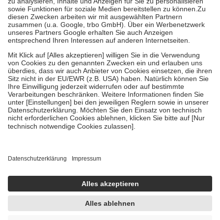
höchstens zehn Euro.
Es sind jedoch nie mehr als die tatsächlichen
Kosten der Leistung zu entrichten.
Diese Regeln gelten grundsätzlich auch für Online-Apotheken.
Bei Heilmitteln und häuslicher Krankenpflege beträgt die
Zuzahlung zehn Prozent der Kosten sowie zehn Euro je
Verordnung.
Um das Engagement der Versicherten für ihre eigene Gesundheit zu
stärken und die besondere Stellung der Familie zu unterstützen,
fallen
keine Zuzahlungen
an bei:
• Kindern und Jugendlichen bis zum vollendeten 18. Lebensjahr
mit Ausnahme der Fahrkosten
• Untersuchungen zur Vorsorge und Früherkennung, die von der
GKV getragen werden
• empfohlenen Schutzimpfungen
• Harn- und Blutteststreifen
Wir nutzen Trusted Shops als unabhängigen Dienstleister für die
Einholung von Bewertungen. Trusted Shops hat Maßnahmen
getroffen, um sicherzustellen, dass es sich um echte Bewertungen
handelt. Mehr Informationen findest du hier:
https://help.etrusted.com/hc/de/articles/4419944605341