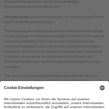
Wechselwirkungschecks und die Prüfung etwaiger
Anwendungshinweise des Herstellers.
2
Biozidprodukte
vorsichtig verwenden. Vor Gebrauch stets Etikett
und Produktinformationen lesen.
3
Die Übergabe deiner Bestellung an den Paketdienstleister erfolgt
bei uns werktags von Montag bis Freitag bis 18:00 Uhr. Der genaue
Lieferzeitpunkt kann je nach Region und in Abhängigkeit der
Produktverfügbarkeit sowie vom Zustellzeitpunkt des Spediteurs
abweichen. Darüber hinaus können notwendige pharmazeutische
Prüfungen, die zu deiner Arzneimittelsicherheit dienen, die
Lieferfrist um die Dauer der Prüfungen einschließlich Klärungen
verlängern.
4
Für verschreibungspflichtige Medikamente stellt der Arzt ein
Rezept aus und der Patient erhält sie in der Apotheke. Die
gesetzliche Krankenversicherung übernimmt in der Regel die
Kosten dafür, der Versicherte trägt einen Teil davon als Zuzahlung
mit.
Grundsätzlich leisten Mitglieder Zuzahlungen in Höhe von zehn
Prozent des Abgabepreises,
mindestens
jedoch
fünf Euro
und