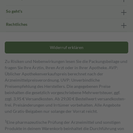
So geht's
Rechtliches
Widerruf erklären
Zu Risiken und Nebenwirkungen lesen Sie die Packungsbeilage und
fragen Sie Ihre Ärztin, Ihren Arzt oder in Ihrer Apotheke. AVP:
Üblicher Apothekenverkaufspreis berechnet nach der
Arzneimittelpreisverordnung. UVP: Unverbindliche
Preisempfehlung des Herstellers. Die angegebenen Preise
beinhalten die gesetzlich vorgeschriebene Mehrwertsteuer, ggf.
zzgl. 3,95 € Versandkosten. Ab 29,00 € Bestell­wert versand­kosten­
frei. Preisänderungen und Irrtümer vorbehalten. Alle Angebote
und Gratis-Beigaben nur solange der Vorrat reicht.
1
Eine pharmazeutische Prüfung der Arzneimittel und sonstigen
Produkte in deinem Warenkorb beinhaltet die Durchführung von