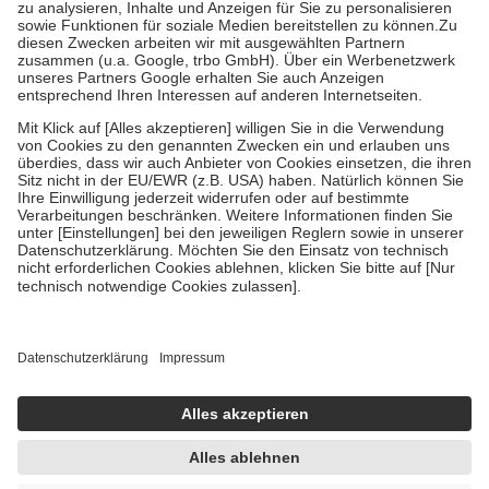
höchstens zehn Euro.
Es sind jedoch nie mehr als die tatsächlichen
Kosten der Leistung zu entrichten.
Diese Regeln gelten grundsätzlich auch für Online-Apotheken.
Bei Heilmitteln und häuslicher Krankenpflege beträgt die
Zuzahlung zehn Prozent der Kosten sowie zehn Euro je
Verordnung.
Um das Engagement der Versicherten für ihre eigene Gesundheit zu
stärken und die besondere Stellung der Familie zu unterstützen,
fallen
keine Zuzahlungen
an bei:
• Kindern und Jugendlichen bis zum vollendeten 18. Lebensjahr
mit Ausnahme der Fahrkosten
• Untersuchungen zur Vorsorge und Früherkennung, die von der
GKV getragen werden
• empfohlenen Schutzimpfungen
• Harn- und Blutteststreifen
Wir nutzen Trusted Shops als unabhängigen Dienstleister für die
Einholung von Bewertungen. Trusted Shops hat Maßnahmen
getroffen, um sicherzustellen, dass es sich um echte Bewertungen
handelt. Mehr Informationen findest du hier:
https://help.etrusted.com/hc/de/articles/4419944605341