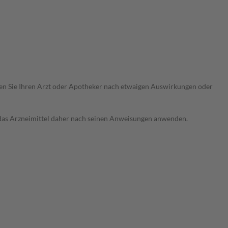
ragen Sie Ihren Arzt oder Apotheker nach etwaigen Auswirkungen oder
e das Arzneimittel daher nach seinen Anweisungen anwenden.