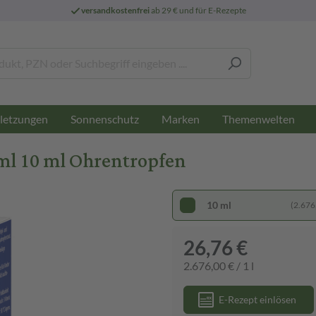
versandkostenfrei
ab 29 € und für E-Rezepte
letzungen
Sonnenschutz
Marken
Themenwelten
l 10 ml Ohrentropfen
10 ml
(2.676,
26,76 €
2.676,00 € / 1 l
E-Rezept einlösen