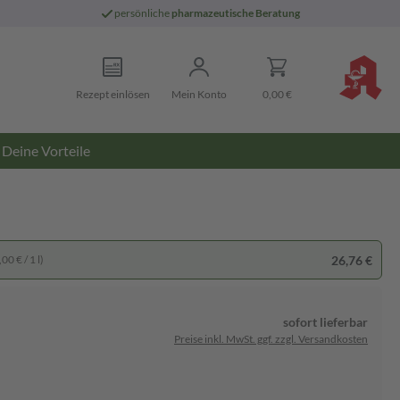
persönliche
pharmazeutische Beratung
Rezept einlösen
Mein Konto
0,00 €
Deine Vorteile
26,76 €
00 € / 1 l)
sofort lieferbar
Preise inkl. MwSt. ggf. zzgl. Versandkosten