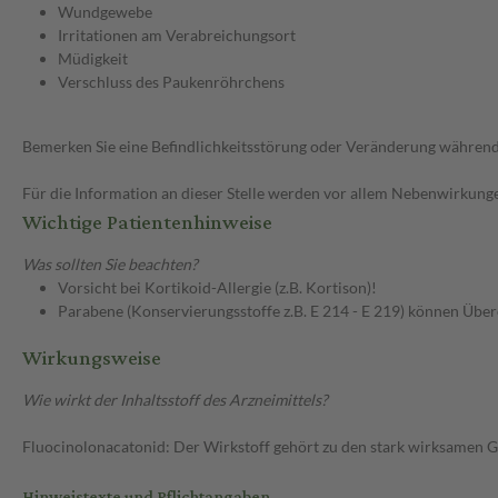
Wundgewebe
Irritationen am Verabreichungsort
Müdigkeit
Verschluss des Paukenröhrchens
Bemerken Sie eine Befindlichkeitsstörung oder Veränderung während 
Für die Information an dieser Stelle werden vor allem Nebenwirkunge
Wichtige Patientenhinweise
Was sollten Sie beachten?
Vorsicht bei Kortikoid-Allergie (z.B. Kortison)!
Parabene (Konservierungsstoffe z.B. E 214 - E 219) können Über
Wirkungsweise
Wie wirkt der Inhaltsstoff des Arzneimittels?
Fluocinolonacatonid: Der Wirkstoff gehört zu den stark wirksamen 
Hinweistexte und Pflichtangaben