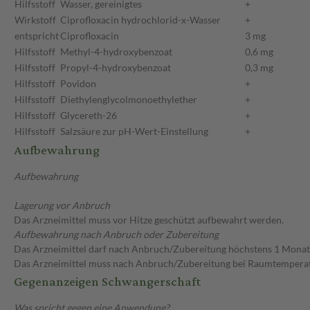
Hilfsstoff
Wasser, gereinigtes
+
Wirkstoff
Ciprofloxacin hydrochlorid-x-Wasser
+
entspricht
Ciprofloxacin
3 mg
Hilfsstoff
Methyl-4-hydroxybenzoat
0,6 mg
Hilfsstoff
Propyl-4-hydroxybenzoat
0,3 mg
Hilfsstoff
Povidon
+
Hilfsstoff
Diethylenglycolmonoethylether
+
Hilfsstoff
Glycereth-26
+
Hilfsstoff
Salzsäure zur pH-Wert-Einstellung
+
Aufbewahrung
Aufbewahrung
Lagerung vor Anbruch
Das Arzneimittel muss vor Hitze geschützt aufbewahrt werden.
Aufbewahrung nach Anbruch oder Zubereitung
Das Arzneimittel darf nach Anbruch/Zubereitung höchstens 1 Mona
Das Arzneimittel muss nach Anbruch/Zubereitung bei Raumtempera
Gegenanzeigen Schwangerschaft
Was spricht gegen eine Anwendung?