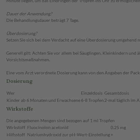
Minute liegen, um das Eindringen der Tropfen ins Ohr zu ermöglichen
Dauer der Anwendung?
Die Behandlungsdauer beträgt 7 Tage.
Überdosierung?
Setzen Sie sich bei dem Verdacht auf eine Überdosierung umgehend m
Generell gilt: Achten Sie vor allem bei Säuglingen, Kleinkindern un
Vorsichtsmaßnahmen.
Eine vom Arzt verordnete Dosierung kann von den Angaben der Packun
Dosierung
Wer
Einzeldosis
Gesamtdosis
Kinder ab 6 Monaten und Erwachsene
6-8 Tropfen
2-mal täglich im 
Wirkstoffe
Die angegebenen Mengen sind bezogen auf 1 ml Tropfen
Wirkstoff
Fluocinolon acetonid
0,25 mg
Hilfsstoff
Natriumhydroxid zur pH-Wert-Einstellung
+