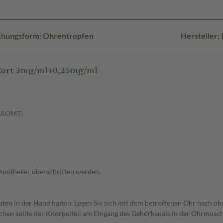
chungsform: Ohrentropfen
Hersteller:
oCort 3mg/ml+0,25mg/ml
 (AOMT)
 Apotheker überschritten werden.
uten in der Hand halten. Legen Sie sich mit dem betroffenen Ohr nach ob
en sollte der Knorpelteil am Eingang des Gehörkanals in der Ohrmusche