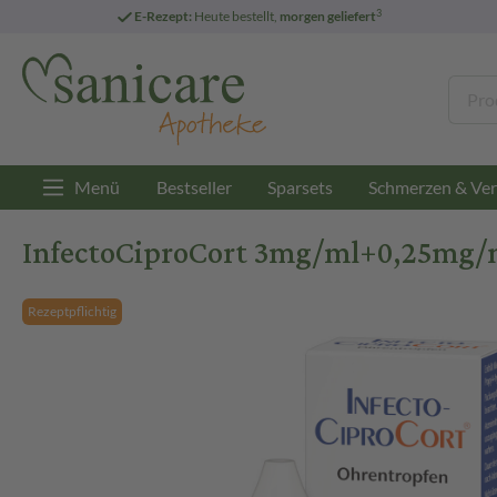
3
E-Rezept:
Heute bestellt,
morgen geliefert
Menü
Bestseller
Sparsets
Schmerzen & Ver
InfectoCiproCort 3mg/ml+0,25mg/m
Rezeptpflichtig