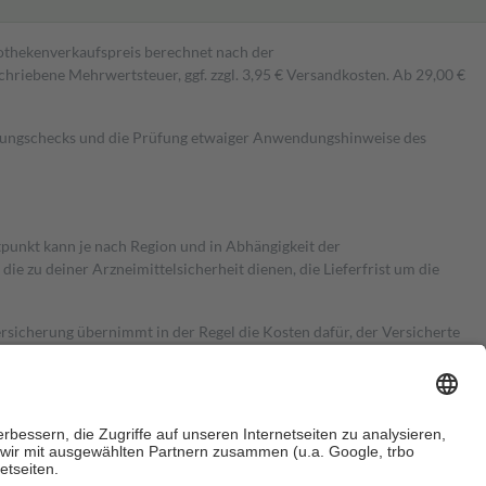
pothekenverkaufspreis berechnet nach der
hriebene Mehrwertsteuer, ggf. zzgl. 3,95 € Versandkosten. Ab 29,00 €
kungschecks und die Prüfung etwaiger Anwendungshinweise des
itpunkt kann je nach Region und in Abhängigkeit der
 zu deiner Arzneimittelsicherheit dienen, die Lieferfrist um die
ersicherung übernimmt in der Regel die Kosten dafür, der Versicherte
Euro.
Es sind jedoch nie mehr als die tatsächlichen Kosten der Leistung
e Zuzahlungen
an bei: