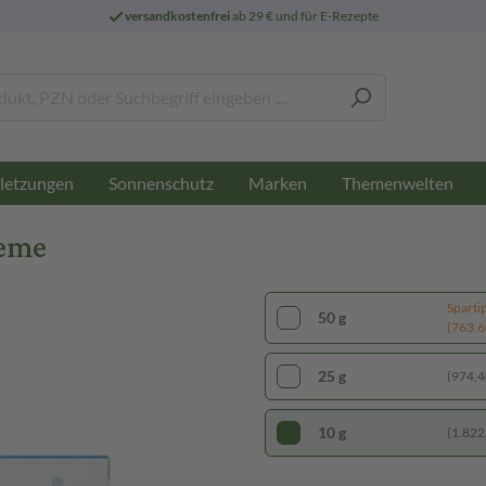
versandkostenfrei
ab 29 € und für E-Rezepte
letzungen
Sonnenschutz
Marken
Themenwelten
reme
Sparti
50 g
(763,60
25 g
(974,40
10 g
(1.822,