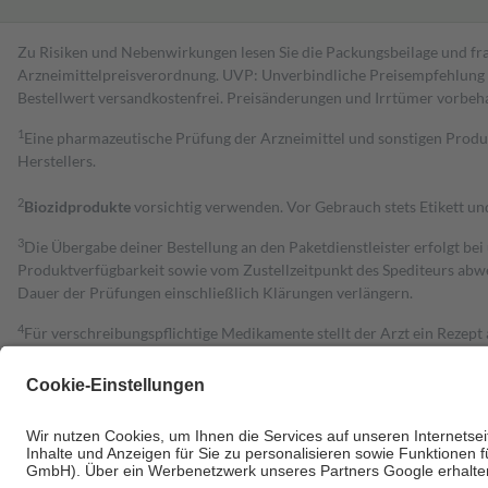
Zu Risiken und Nebenwirkungen lesen Sie die Packungsbeilage und fra
Arzneimittelpreisverordnung. UVP: Unverbindliche Preisempfehlung de
Bestell­wert versand­kosten­frei. Preisänderungen und Irrtümer vorbeh
1
Eine pharmazeutische Prüfung der Arzneimittel und sonstigen Pro
Herstellers.
2
Biozidprodukte
vorsichtig verwenden. Vor Gebrauch stets Etikett u
3
Die Übergabe deiner Bestellung an den Paketdienstleister erfolgt bei
Produktverfügbarkeit sowie vom Zustellzeitpunkt des Spediteurs abwe
Dauer der Prüfungen einschließlich Klärungen verlängern.
4
Für verschreibungspflichtige Medikamente stellt der Arzt ein Rezept 
trägt einen Teil davon als Zuzahlung mit.
Grundsätzlich leisten Mitglieder Zuzahlungen in Höhe von zehn Proz
zu entrichten.
Diese Regeln gelten grundsätzlich auch für Online-Apotheken.
Bei Heilmitteln und häuslicher Krankenpflege beträgt die Zuzahlung 
Um das Engagement der Versicherten für ihre eigene Gesundheit zu stä