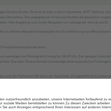
gen Sie Ihre Ärztin, Ihren Arzt oder in Ihrer Apotheke. AVP: Üblicher A
s Herstellers. Die angegebenen Preise beinhalten die gesetzlich vorgesc
alten. Alle Angebote und Gratis-Beigaben nur solange der Vorrat reicht.
dukte in deinem Warenkorb beinhaltet die Durchführung von Wechselwir
nd Produktinformationen lesen.
 uns werktags von Montag bis Freitag bis 18:00 Uhr. Der genaue Lieferze
ichen. Darüber hinaus können notwendige pharmazeutische Prüfungen, die
aus und der Patient erhält sie in der Apotheke. Die gesetzliche Krankenv
ent des Abgabepreises,
mindestens
jedoch
fünf Euro
und
höchstens zehn 
zehn Prozent der Kosten sowie zehn Euro je Verordnung.
rken und die besondere Stellung der Familie zu unterstützen, fallen
kein