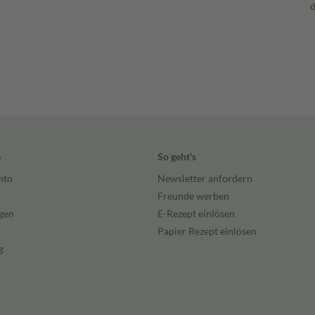
e
So geht's
nto
Newsletter anfordern
Freunde werben
gen
E-Rezept einlösen
Papier Rezept einlösen
g