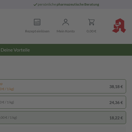
persönliche
pharmazeutische Beratung
Rezept einlösen
Mein Konto
0,00 €
Deine Vorteile
pp
38,18 €
 € / 1 kg)
24,36 €
 € / 1 kg)
18,22 €
00 € / 1 kg)