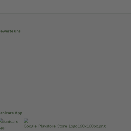
Bewerte uns
Sanicare App