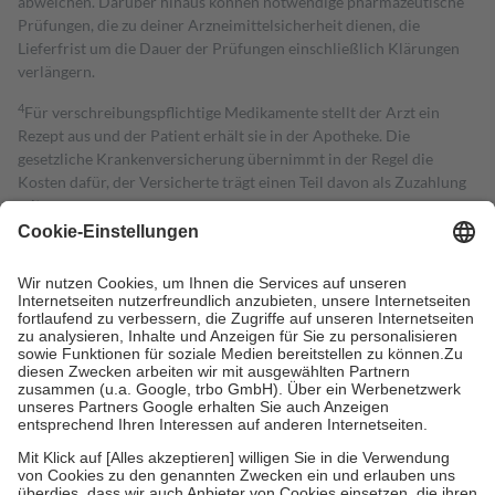
abweichen. Darüber hinaus können notwendige pharmazeutische
Prüfungen, die zu deiner Arzneimittelsicherheit dienen, die
Lieferfrist um die Dauer der Prüfungen einschließlich Klärungen
verlängern.
4
Für verschreibungspflichtige Medikamente stellt der Arzt ein
Rezept aus und der Patient erhält sie in der Apotheke. Die
gesetzliche Krankenversicherung übernimmt in der Regel die
Kosten dafür, der Versicherte trägt einen Teil davon als Zuzahlung
mit.
Grundsätzlich leisten Mitglieder Zuzahlungen in Höhe von zehn
Prozent des Abgabepreises,
mindestens
jedoch
fünf Euro
und
höchstens zehn Euro.
Es sind jedoch nie mehr als die tatsächlichen
Kosten der Leistung zu entrichten.
Diese Regeln gelten grundsätzlich auch für Online-Apotheken.
Bei Heilmitteln und häuslicher Krankenpflege beträgt die
Zuzahlung zehn Prozent der Kosten sowie zehn Euro je
Verordnung.
Um das Engagement der Versicherten für ihre eigene Gesundheit zu
stärken und die besondere Stellung der Familie zu unterstützen,
fallen
keine Zuzahlungen
an bei:
• Kindern und Jugendlichen bis zum vollendeten 18. Lebensjahr