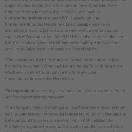
fragen Sie Ihre Ärztin, Ihren Arzt oder in Ihrer Apotheke. AVP:
Üblicher Apothekenverkaufspreis berechnet nach der
Arzneimittelpreisverordnung. UVP: Unverbindliche
Preisempfehlung des Herstellers. Die angegebenen Preise
beinhalten die gesetzlich vorgeschriebene Mehrwertsteuer, ggf.
zzgl. 3,95 € Versandkosten. Ab 29,00 € Bestell­wert versand­kosten­
frei. Preisänderungen und Irrtümer vorbehalten. Alle Angebote
und Gratis-Beigaben nur solange der Vorrat reicht.
1
Eine pharmazeutische Prüfung der Arzneimittel und sonstigen
Produkte in deinem Warenkorb beinhaltet die Durchführung von
Wechselwirkungschecks und die Prüfung etwaiger
Anwendungshinweise des Herstellers.
2
Biozidprodukte
vorsichtig verwenden. Vor Gebrauch stets Etikett
und Produktinformationen lesen.
3
Die Übergabe deiner Bestellung an den Paketdienstleister erfolgt
bei uns werktags von Montag bis Freitag bis 18:00 Uhr. Der genaue
Lieferzeitpunkt kann je nach Region und in Abhängigkeit der
Produktverfügbarkeit sowie vom Zustellzeitpunkt des Spediteurs