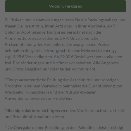
Widerruf erklären
Zu Risiken und Nebenwirkungen lesen Sie die Packungsbeilage und
fragen Sie Ihre Ärztin, Ihren Arzt oder in Ihrer Apotheke. AVP:
Üblicher Apothekenverkaufspreis berechnet nach der
Arzneimittelpreisverordnung. UVP: Unverbindliche
Preisempfehlung des Herstellers. Die angegebenen Preise
beinhalten die gesetzlich vorgeschriebene Mehrwertsteuer, ggf.
zzgl. 3,95 € Versandkosten. Ab 29,00 € Bestell­wert versand­kosten­
frei. Preisänderungen und Irrtümer vorbehalten. Alle Angebote
und Gratis-Beigaben nur solange der Vorrat reicht.
1
Eine pharmazeutische Prüfung der Arzneimittel und sonstigen
Produkte in deinem Warenkorb beinhaltet die Durchführung von
Wechselwirkungschecks und die Prüfung etwaiger
Anwendungshinweise des Herstellers.
2
Biozidprodukte
vorsichtig verwenden. Vor Gebrauch stets Etikett
und Produktinformationen lesen.
3
Die Übergabe deiner Bestellung an den Paketdienstleister erfolgt