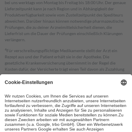
bei uns werktags von Montag bis Freitag bis 18:00 Uhr. Der genaue
Lieferzeitpunkt kann je nach Region und in Abhängigkeit der
Produktverfügbarkeit sowie vom Zustellzeitpunkt des Spediteurs
abweichen. Darüber hinaus können notwendige pharmazeutische
Prüfungen, die zu deiner Arzneimittelsicherheit dienen, die
Lieferfrist um die Dauer der Prüfungen einschließlich Klärungen
verlängern.
4
Für verschreibungspflichtige Medikamente stellt der Arzt ein
Rezept aus und der Patient erhält sie in der Apotheke. Die
gesetzliche Krankenversicherung übernimmt in der Regel die
Kosten dafür, der Versicherte trägt einen Teil davon als Zuzahlung
mit.
Grundsätzlich leisten Mitglieder Zuzahlungen in Höhe von zehn
Prozent des Abgabepreises,
mindestens
jedoch
fünf Euro
und
höchstens zehn Euro.
Es sind jedoch nie mehr als die tatsächlichen
Kosten der Leistung zu entrichten.
Diese Regeln gelten grundsätzlich auch für Online-Apotheken.
Bei Heilmitteln und häuslicher Krankenpflege beträgt die
Zuzahlung zehn Prozent der Kosten sowie zehn Euro je
Verordnung.
Um das Engagement der Versicherten für ihre eigene Gesundheit zu