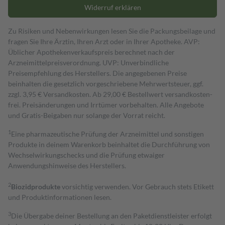
Widerruf erklären
Zu Risiken und Nebenwirkungen lesen Sie die Packungsbeilage und
fragen Sie Ihre Ärztin, Ihren Arzt oder in Ihrer Apotheke. AVP:
Üblicher Apothekenverkaufspreis berechnet nach der
Arzneimittelpreisverordnung. UVP: Unverbindliche
Preisempfehlung des Herstellers. Die angegebenen Preise
beinhalten die gesetzlich vorgeschriebene Mehrwertsteuer, ggf.
zzgl. 3,95 € Versandkosten. Ab 29,00 € Bestell­wert versand­kosten­
frei. Preisänderungen und Irrtümer vorbehalten. Alle Angebote
und Gratis-Beigaben nur solange der Vorrat reicht.
1
Eine pharmazeutische Prüfung der Arzneimittel und sonstigen
Produkte in deinem Warenkorb beinhaltet die Durchführung von
Wechselwirkungschecks und die Prüfung etwaiger
Anwendungshinweise des Herstellers.
2
Biozidprodukte
vorsichtig verwenden. Vor Gebrauch stets Etikett
und Produktinformationen lesen.
3
Die Übergabe deiner Bestellung an den Paketdienstleister erfolgt