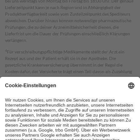
bei uns werktags von Montag bis Freitag bis 18:00 Uhr. Der genaue
Lieferzeitpunkt kann je nach Region und in Abhängigkeit der
Produktverfügbarkeit sowie vom Zustellzeitpunkt des Spediteurs
abweichen. Darüber hinaus können notwendige pharmazeutische
Prüfungen, die zu deiner Arzneimittelsicherheit dienen, die
Lieferfrist um die Dauer der Prüfungen einschließlich Klärungen
verlängern.
4
Für verschreibungspflichtige Medikamente stellt der Arzt ein
Rezept aus und der Patient erhält sie in der Apotheke. Die
gesetzliche Krankenversicherung übernimmt in der Regel die
Kosten dafür, der Versicherte trägt einen Teil davon als Zuzahlung
mit.
Grundsätzlich leisten Mitglieder Zuzahlungen in Höhe von zehn
Prozent des Abgabepreises,
mindestens
jedoch
fünf Euro
und
höchstens zehn Euro.
Es sind jedoch nie mehr als die tatsächlichen
Kosten der Leistung zu entrichten.
Diese Regeln gelten grundsätzlich auch für Online-Apotheken.
Bei Heilmitteln und häuslicher Krankenpflege beträgt die
Zuzahlung zehn Prozent der Kosten sowie zehn Euro je
Verordnung.
Um das Engagement der Versicherten für ihre eigene Gesundheit zu