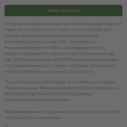
Widerruf erklären
Zu Risiken und Nebenwirkungen lesen Sie die Packungsbeilage und
fragen Sie Ihre Ärztin, Ihren Arzt oder in Ihrer Apotheke. AVP:
Üblicher Apothekenverkaufspreis berechnet nach der
Arzneimittelpreisverordnung. UVP: Unverbindliche
Preisempfehlung des Herstellers. Die angegebenen Preise
beinhalten die gesetzlich vorgeschriebene Mehrwertsteuer, ggf.
zzgl. 3,95 € Versandkosten. Ab 29,00 € Bestell­wert versand­kosten­
frei. Preisänderungen und Irrtümer vorbehalten. Alle Angebote
und Gratis-Beigaben nur solange der Vorrat reicht.
1
Eine pharmazeutische Prüfung der Arzneimittel und sonstigen
Produkte in deinem Warenkorb beinhaltet die Durchführung von
Wechselwirkungschecks und die Prüfung etwaiger
Anwendungshinweise des Herstellers.
2
Biozidprodukte
vorsichtig verwenden. Vor Gebrauch stets Etikett
und Produktinformationen lesen.
3