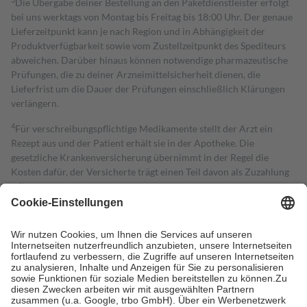
Die Übergabe deiner Bestellung an den Paketdienstleister erfolgt
bei uns werktags von Montag bis Freitag bis 18:00 Uhr. Der genaue
Lieferzeitpunkt kann je nach Region und in Abhängigkeit der
Produktverfügbarkeit sowie vom Zustellzeitpunkt des Spediteurs
abweichen. Darüber hinaus können notwendige pharmazeutische
Prüfungen, die zu deiner Arzneimittelsicherheit dienen, die
Lieferfrist um die Dauer der Prüfungen einschließlich Klärungen
verlängern.
4
Für verschreibungspflichtige Medikamente stellt der Arzt ein
Rezept aus und der Patient erhält sie in der Apotheke. Die
gesetzliche Krankenversicherung übernimmt in der Regel die
Kosten dafür, der Versicherte trägt einen Teil davon als Zuzahlung
mit.
Grundsätzlich leisten Mitglieder Zuzahlungen in Höhe von zehn
Prozent des Abgabepreises,
mindestens
jedoch
fünf Euro
und
höchstens zehn Euro.
Es sind jedoch nie mehr als die tatsächlichen
Kosten der Leistung zu entrichten.
Diese Regeln gelten grundsätzlich auch für Online-Apotheken.
Bei Heilmitteln und häuslicher Krankenpflege beträgt die
Zuzahlung zehn Prozent der Kosten sowie zehn Euro je
Verordnung.