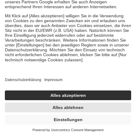
Um das Engagement der Versicherten für ihre eigene Gesundheit zu
stärken und die besondere Stellung der Familie zu unterstützen,
fallen
keine Zuzahlungen
an bei:
• Kindern und Jugendlichen bis zum vollendeten 18. Lebensjahr
mit Ausnahme der Fahrkosten
• Untersuchungen zur Vorsorge und Früherkennung, die von der
GKV getragen werden
• empfohlenen Schutzimpfungen
• Harn- und Blutteststreifen
Wir nutzen Trusted Shops als unabhängigen Dienstleister für die
Einholung von Bewertungen. Trusted Shops hat Maßnahmen
getroffen, um sicherzustellen, dass es sich um echte Bewertungen
handelt. Mehr Informationen findest du hier:
https://help.etrusted.com/hc/de/articles/4419944605341
Einige Bilder und Inhalte wurden unter Zuhilfenahme künstlicher
Intelligenz erstellt.