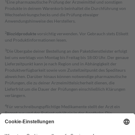
1
Eine pharmazeutische Prüfung der Arzneimittel und sonstigen
Produkte in deinem Warenkorb beinhaltet die Durchführung von
Wechselwirkungschecks und die Prüfung etwaiger
Anwendungshinweise des Herstellers.
2
Biozidprodukte
vorsichtig verwenden. Vor Gebrauch stets Etikett
und Produktinformationen lesen.
3
Die Übergabe deiner Bestellung an den Paketdienstleister erfolgt
bei uns werktags von Montag bis Freitag bis 18:00 Uhr. Der genaue
Lieferzeitpunkt kann je nach Region und in Abhängigkeit der
Produktverfügbarkeit sowie vom Zustellzeitpunkt des Spediteurs
abweichen. Darüber hinaus können notwendige pharmazeutische
Prüfungen, die zu deiner Arzneimittelsicherheit dienen, die
Lieferfrist um die Dauer der Prüfungen einschließlich Klärungen
verlängern.
4
Für verschreibungspflichtige Medikamente stellt der Arzt ein
Rezept aus und der Patient erhält sie in der Apotheke. Die
gesetzliche Krankenversicherung übernimmt in der Regel die
Kosten dafür, der Versicherte trägt einen Teil davon als Zuzahlung
mit.