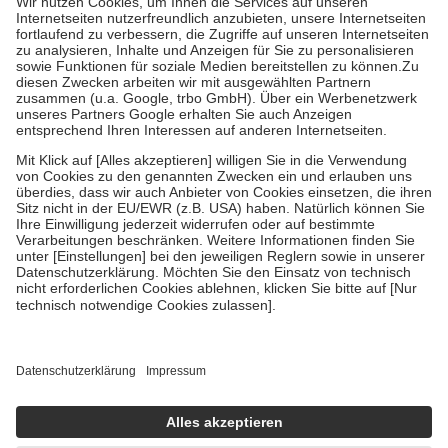
Grundsätzlich leisten Mitglieder Zuzahlungen in Höhe von zehn
Prozent des Abgabepreises,
mindestens
jedoch
fünf Euro
und
höchstens zehn Euro.
Es sind jedoch nie mehr als die tatsächlichen
Kosten der Leistung zu entrichten.
Diese Regeln gelten grundsätzlich auch für Online-Apotheken.
Bei Heilmitteln und häuslicher Krankenpflege beträgt die
Zuzahlung zehn Prozent der Kosten sowie zehn Euro je
Verordnung.
Um das Engagement der Versicherten für ihre eigene Gesundheit zu
stärken und die besondere Stellung der Familie zu unterstützen,
fallen
keine Zuzahlungen
an bei:
• Kindern und Jugendlichen bis zum vollendeten 18. Lebensjahr
mit Ausnahme der Fahrkosten
• Untersuchungen zur Vorsorge und Früherkennung, die von der
GKV getragen werden
• empfohlenen Schutzimpfungen
• Harn- und Blutteststreifen
Wir nutzen Trusted Shops als unabhängigen Dienstleister für die
Einholung von Bewertungen. Trusted Shops hat Maßnahmen
getroffen, um sicherzustellen, dass es sich um echte Bewertungen
handelt. Mehr Informationen findest du hier: