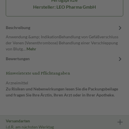
Hersteller: LEO Pharma GmbH
Beschreibung
Anwendung &amp; IndikationBehandlung von Gefäßverschluss
der Venen (Venenthrombose) Behandlung einer Verschleppung
von Blutg…
Mehr
Bewertungen
Hinweistexte und Pflichtangaben
Arzneimittel
Zu Risiken und Nebenwirkungen lesen Sie die Packungsbeilage
und fragen Sie Ihre Ärztin, Ihren Arzt oder in Ihrer Apotheke.
Versandarten
i.d.R. am nächsten Werktag