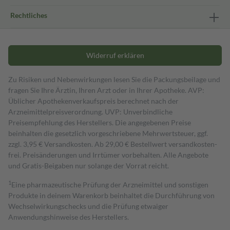
Rechtliches
Widerruf erklären
Zu Risiken und Nebenwirkungen lesen Sie die Packungsbeilage und
fragen Sie Ihre Ärztin, Ihren Arzt oder in Ihrer Apotheke. AVP:
Üblicher Apothekenverkaufspreis berechnet nach der
Arzneimittelpreisverordnung. UVP: Unverbindliche
Preisempfehlung des Herstellers. Die angegebenen Preise
beinhalten die gesetzlich vorgeschriebene Mehrwertsteuer, ggf.
zzgl. 3,95 € Versandkosten. Ab 29,00 € Bestell­wert versand­kosten­
frei. Preisänderungen und Irrtümer vorbehalten. Alle Angebote
und Gratis-Beigaben nur solange der Vorrat reicht.
1
Eine pharmazeutische Prüfung der Arzneimittel und sonstigen
Produkte in deinem Warenkorb beinhaltet die Durchführung von
Wechselwirkungschecks und die Prüfung etwaiger
Anwendungshinweise des Herstellers.