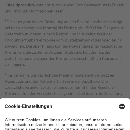
2
Biozidprodukte
vorsichtig verwenden. Vor Gebrauch stets Etikett
und Produktinformationen lesen.
3
Die Übergabe deiner Bestellung an den Paketdienstleister erfolgt
bei uns werktags von Montag bis Freitag bis 18:00 Uhr. Der genaue
Lieferzeitpunkt kann je nach Region und in Abhängigkeit der
Produktverfügbarkeit sowie vom Zustellzeitpunkt des Spediteurs
abweichen. Darüber hinaus können notwendige pharmazeutische
Prüfungen, die zu deiner Arzneimittelsicherheit dienen, die
Lieferfrist um die Dauer der Prüfungen einschließlich Klärungen
verlängern.
4
Für verschreibungspflichtige Medikamente stellt der Arzt ein
Rezept aus und der Patient erhält sie in der Apotheke. Die
gesetzliche Krankenversicherung übernimmt in der Regel die
Kosten dafür, der Versicherte trägt einen Teil davon als Zuzahlung
mit.
Grundsätzlich leisten Mitglieder Zuzahlungen in Höhe von zehn
Prozent des Abgabepreises,
mindestens
jedoch
fünf Euro
und
höchstens zehn Euro.
Es sind jedoch nie mehr als die tatsächlichen
Kosten der Leistung zu entrichten.
Diese Regeln gelten grundsätzlich auch für Online-Apotheken.