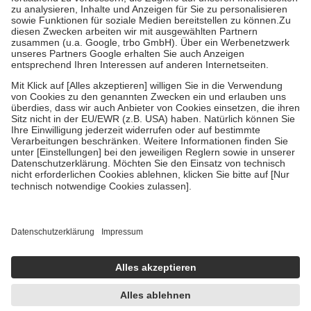
Bei Heilmitteln und häuslicher Krankenpflege beträgt die
Zuzahlung zehn Prozent der Kosten sowie zehn Euro je
Verordnung.
Um das Engagement der Versicherten für ihre eigene Gesundheit zu
stärken und die besondere Stellung der Familie zu unterstützen,
fallen
keine Zuzahlungen
an bei:
• Kindern und Jugendlichen bis zum vollendeten 18. Lebensjahr
mit Ausnahme der Fahrkosten
• Untersuchungen zur Vorsorge und Früherkennung, die von der
GKV getragen werden
• empfohlenen Schutzimpfungen
• Harn- und Blutteststreifen
Wir nutzen Trusted Shops als unabhängigen Dienstleister für die
Einholung von Bewertungen. Trusted Shops hat Maßnahmen
getroffen, um sicherzustellen, dass es sich um echte Bewertungen
handelt. Mehr Informationen findest du hier:
https://help.etrusted.com/hc/de/articles/4419944605341
Einige Bilder und Inhalte wurden unter Zuhilfenahme künstlicher
Intelligenz erstellt.