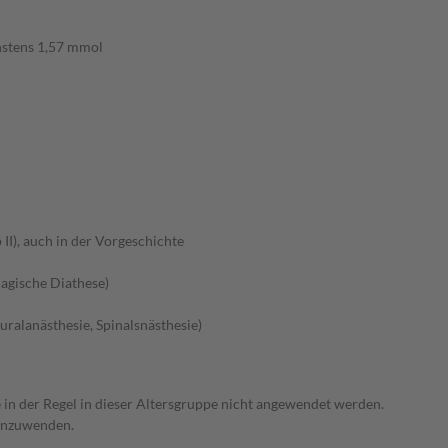
hstens 1,57 mmol
II), auch in der Vorgeschichte
agische Diathese)
ralanästhesie, Spinalsnästhesie)
e in der Regel in dieser Altersgruppe nicht angewendet werden.
 anzuwenden.