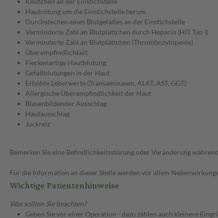
Knötchen an der Einstichstelle
Hautrötung um die Einstichstelle herum
Durchstechen eines Blutgefäßes an der Einstichstelle
Verminderte Zahl an Blutplättchen durch Heparin (HIT Typ I)
Verminderte Zahl an Blutplättchen (Thrombozytopenie)
Überempfindlichkeit
Fleckenartige Hautblutung
Gefäßblutungen in der Haut
Erhöhte Leberwerte (Transaminasen, ALAT, AST, GGT)
Allergische Überempfindlichkeit der Haut
Blasenbildender Ausschlag
Hautausschlag
Juckreiz
Bemerken Sie eine Befindlichkeitsstörung oder Veränderung während 
Für die Information an dieser Stelle werden vor allem Nebenwirkunge
Wichtige Patientenhinweise
Was sollten Sie beachten?
Geben Sie vor einer Operation - dazu zählen auch kleinere Eingr