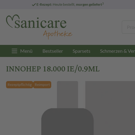
3
E-Rezept:
Heute bestellt,
morgen geliefert
Menü
Bestseller
Sparsets
Schmerzen & Ver
INNOHEP 18.000 IE/0.9ML
Rezeptpflichtig
Reimport