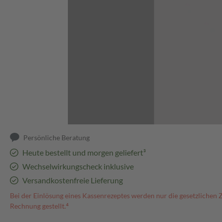
Abbildung kann abweichen
Persönliche Beratung
Heute bestellt und morgen geliefert³
Wechselwirkungscheck inklusive
Versandkostenfreie Lieferung
Bei der Einlösung eines Kassenrezeptes werden nur die gesetzlichen 
Rechnung gestellt.⁴