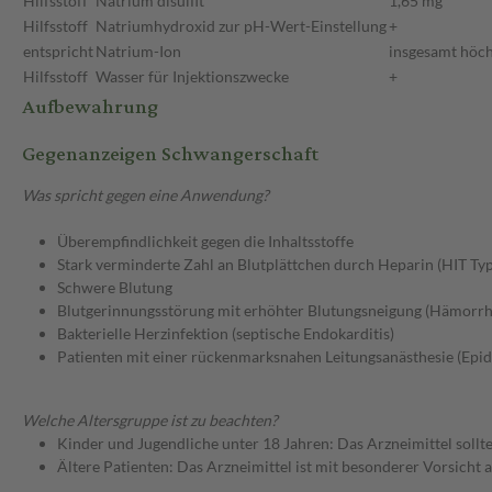
Hilfsstoff
Natrium disulfit
1,65 mg
Hilfsstoff
Natriumhydroxid zur pH-Wert-Einstellung
+
entspricht
Natrium-Ion
insgesamt höc
Hilfsstoff
Wasser für Injektionszwecke
+
Aufbewahrung
Gegenanzeigen Schwangerschaft
Was spricht gegen eine Anwendung?
Überempfindlichkeit gegen die Inhaltsstoffe
Stark verminderte Zahl an Blutplättchen durch Heparin (HIT Typ 
Schwere Blutung
Blutgerinnungsstörung mit erhöhter Blutungsneigung (Hämorrh
Bakterielle Herzinfektion (septische Endokarditis)
Patienten mit einer rückenmarksnahen Leitungsanästhesie (Epidu
Welche Altersgruppe ist zu beachten?
Kinder und Jugendliche unter 18 Jahren: Das Arzneimittel sollt
Ältere Patienten: Das Arzneimittel ist mit besonderer Vorsicht