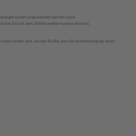
 Schwangerschaft angewendet werden kann.
nd wie Sie mit dem Stillen weitermachen können.
 kann höher sein, als das Risiko, das die Anwendung bei einer