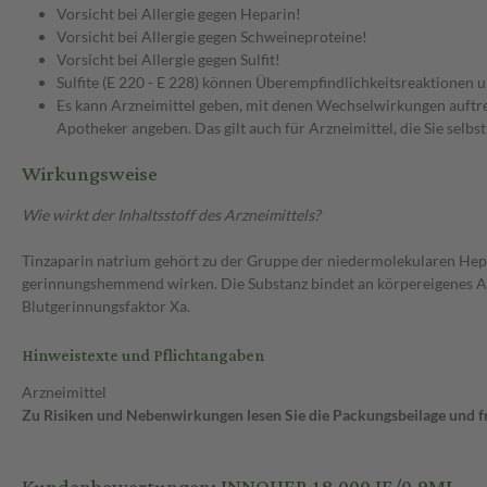
Vorsicht bei Allergie gegen Heparin!
Vorsicht bei Allergie gegen Schweineproteine!
Vorsicht bei Allergie gegen Sulfit!
Sulfite (E 220 - E 228) können Überempfindlichkeitsreaktione
Es kann Arzneimittel geben, mit denen Wechselwirkungen auftret
Apotheker angeben. Das gilt auch für Arzneimittel, die Sie selb
Wirkungsweise
Wie wirkt der Inhaltsstoff des Arzneimittels?
Tinzaparin natrium gehört zu der Gruppe der niedermolekularen He
gerinnungshemmend wirken. Die Substanz bindet an körpereigenes A
Blutgerinnungsfaktor Xa.
Hinweistexte und Pflichtangaben
Arzneimittel
Zu Risiken und Nebenwirkungen lesen Sie die Packungsbeilage und fra