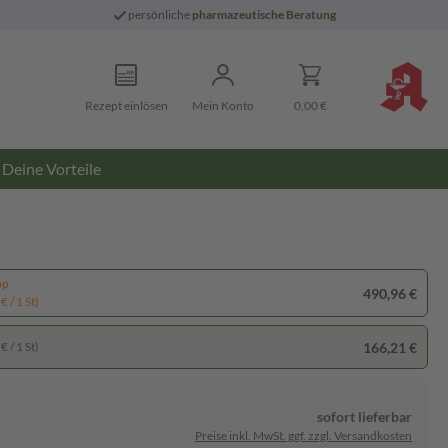
persönliche
pharmazeutische Beratung
Rezept einlösen
Mein Konto
0,00 €
Deine Vorteile
pp
490,96 €
€ / 1 St)
166,21 €
€ / 1 St)
sofort lieferbar
Preise inkl. MwSt. ggf. zzgl. Versandkosten