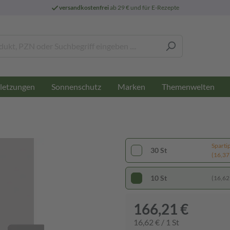
versandkostenfrei
ab 29 € und für E-Rezepte
letzungen
Sonnenschutz
Marken
Themenwelten
Sparti
30 St
(16,37 
10 St
(16,62 
166,21 €
16,62 € / 1 St