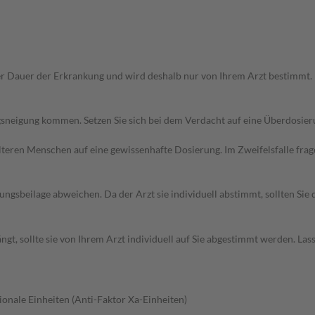
r Dauer der Erkrankung und wird deshalb nur von Ihrem Arzt bestimmt.
sneigung kommen. Setzen Sie sich bei dem Verdacht auf eine Überdosie
d älteren Menschen auf eine gewissenhafte Dosierung. Im Zweifelsfalle f
gsbeilage abweichen. Da der Arzt sie individuell abstimmt, sollten Si
t, sollte sie von Ihrem Arzt individuell auf Sie abgestimmt werden. Las
ionale Einheiten (Anti-Faktor Xa-Einheiten)