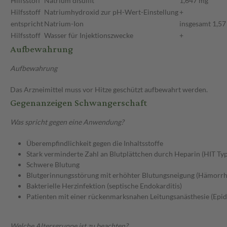
Hilfsstoff
Natrium disulfit
1,647 mg
Hilfsstoff
Natriumhydroxid zur pH-Wert-Einstellung
+
entspricht
Natrium-Ion
insgesamt 1,5
Hilfsstoff
Wasser für Injektionszwecke
+
Aufbewahrung
Aufbewahrung
Das Arzneimittel muss vor Hitze geschützt aufbewahrt werden.
Gegenanzeigen Schwangerschaft
Was spricht gegen eine Anwendung?
Überempfindlichkeit gegen die Inhaltsstoffe
Stark verminderte Zahl an Blutplättchen durch Heparin (HIT Typ 
Schwere Blutung
Blutgerinnungsstörung mit erhöhter Blutungsneigung (Hämorrh
Bakterielle Herzinfektion (septische Endokarditis)
Patienten mit einer rückenmarksnahen Leitungsanästhesie (Epidu
Welche Altersgruppe ist zu beachten?