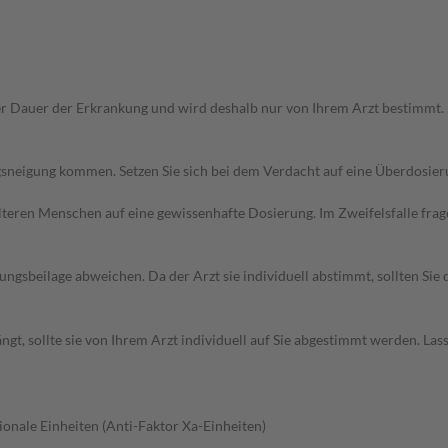
r Dauer der Erkrankung und wird deshalb nur von Ihrem Arzt bestimmt.
sneigung kommen. Setzen Sie sich bei dem Verdacht auf eine Überdosie
d älteren Menschen auf eine gewissenhafte Dosierung. Im Zweifelsfalle f
gsbeilage abweichen. Da der Arzt sie individuell abstimmt, sollten Si
t, sollte sie von Ihrem Arzt individuell auf Sie abgestimmt werden. Las
ionale Einheiten (Anti-Faktor Xa-Einheiten)