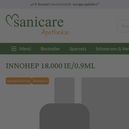
3
E-Rezept:
Heute bestellt,
morgen geliefert
Menü
Bestseller
Sparsets
Schmerzen & Ver
INNOHEP 18.000 IE/0.9ML
Rezeptpflichtig
Reimport