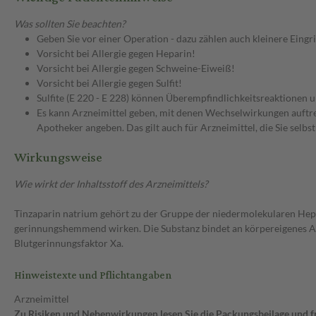
Was sollten Sie beachten?
Geben Sie vor einer Operation - dazu zählen auch kleinere Eingr
Vorsicht bei Allergie gegen Heparin!
Vorsicht bei Allergie gegen Schweine-Eiweiß!
Vorsicht bei Allergie gegen Sulfit!
Sulfite (E 220 - E 228) können Überempfindlichkeitsreaktione
Es kann Arzneimittel geben, mit denen Wechselwirkungen auftret
Apotheker angeben. Das gilt auch für Arzneimittel, die Sie selb
Wirkungsweise
Wie wirkt der Inhaltsstoff des Arzneimittels?
Tinzaparin natrium gehört zu der Gruppe der niedermolekularen He
gerinnungshemmend wirken. Die Substanz bindet an körpereigenes A
Blutgerinnungsfaktor Xa.
Hinweistexte und Pflichtangaben
Arzneimittel
Zu Risiken und Nebenwirkungen lesen Sie die Packungsbeilage und fra