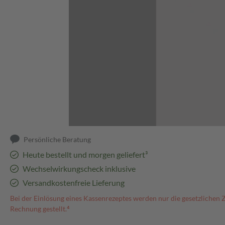
Abbildung kann abweichen
Persönliche Beratung
Heute bestellt und morgen geliefert³
Wechselwirkungscheck inklusive
Versandkostenfreie Lieferung
Bei der Einlösung eines Kassenrezeptes werden nur die gesetzlichen 
Rechnung gestellt.⁴