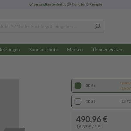
versandkostenfrei
ab 29 € und für E-Rezepte
letzungen
Sonnenschutz
Marken
Themenwelten
Sparti
30 St
(16,37 
10 St
(16,72 
490,96 €
16,37 € / 1 St