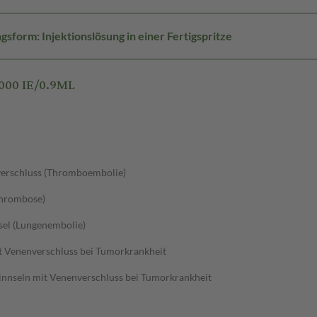
sform: Injektionslösung in einer Fertigspritze
000 IE/0.9ML
verschluss (Thromboembolie)
thrombose)
sel (Lungenembolie)
t Venenverschluss bei Tumorkrankheit
nnseln mit Venenverschluss bei Tumorkrankheit