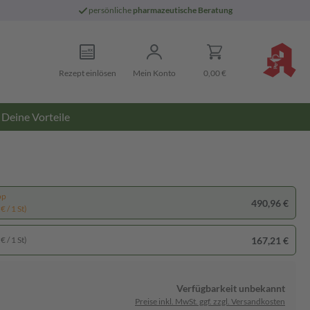
persönliche
pharmazeutische Beratung
Rezept einlösen
Mein Konto
0,00 €
Deine Vorteile
pp
490,96 €
€ / 1 St)
167,21 €
€ / 1 St)
Verfügbarkeit unbekannt
Preise inkl. MwSt. ggf. zzgl. Versandkosten