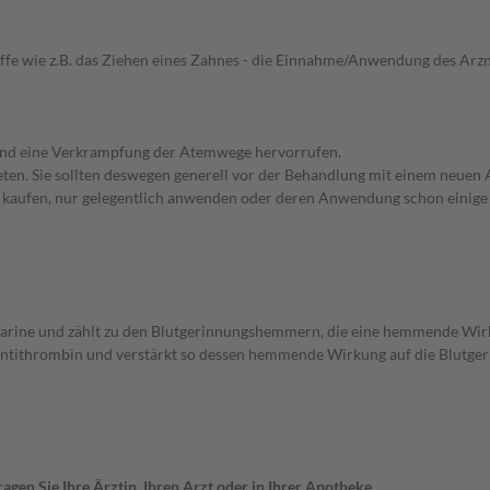
iffe wie z.B. das Ziehen eines Zahnes - die Einnahme/Anwendung des Arznei
n und eine Verkrampfung der Atemwege hervorrufen.
en. Sie sollten deswegen generell vor der Behandlung mit einem neuen A
st kaufen, nur gelegentlich anwenden oder deren Anwendung schon einige 
parine und zählt zu den Blutgerinnungshemmern, die eine hemmende Wir
ntithrombin und verstärkt so dessen hemmende Wirkung auf die Blutge
gen Sie Ihre Ärztin, Ihren Arzt oder in Ihrer Apotheke.