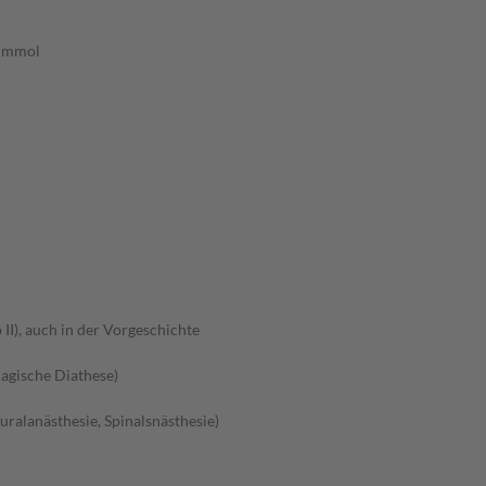
7 mmol
II), auch in der Vorgeschichte
agische Diathese)
ralanästhesie, Spinalsnästhesie)