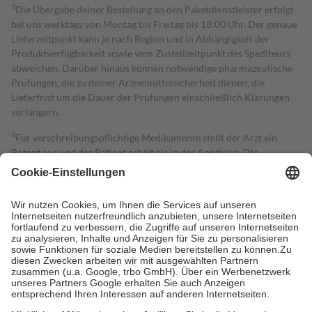
3
Die Übergabe deiner Bestellung an den Paketdienstleister erfolgt
bei uns werktags von Montag bis Freitag bis 18:00 Uhr. Der genaue
Lieferzeitpunkt kann je nach Region und in Abhängigkeit der
Produktverfügbarkeit sowie vom Zustellzeitpunkt des Spediteurs
abweichen. Darüber hinaus können notwendige pharmazeutische
Prüfungen, die zu deiner Arzneimittelsicherheit dienen, die
Lieferfrist um die Dauer der Prüfungen einschließlich Klärungen
verlängern.
4
Für verschreibungspflichtige Medikamente stellt der Arzt ein
Rezept aus und der Patient erhält sie in der Apotheke. Die
gesetzliche Krankenversicherung übernimmt in der Regel die
Kosten dafür, der Versicherte trägt einen Teil davon als Zuzahlung
mit.
Grundsätzlich leisten Mitglieder Zuzahlungen in Höhe von zehn
Prozent des Abgabepreises,
mindestens
jedoch
fünf Euro
und
höchstens zehn Euro.
Es sind jedoch nie mehr als die tatsächlichen
Kosten der Leistung zu entrichten.
Diese Regeln gelten grundsätzlich auch für Online-Apotheken.
Bei Heilmitteln und häuslicher Krankenpflege beträgt die
Zuzahlung zehn Prozent der Kosten sowie zehn Euro je