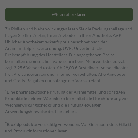
Widerruf erklären
Zu Risiken und Nebenwirkungen lesen Sie die Packungsbeilage und
fragen Sie Ihre Ärztin, Ihren Arzt oder in Ihrer Apotheke. AVP:
Üblicher Apothekenverkaufspreis berechnet nach der
Arzneimittelpreisverordnung. UVP: Unverbindliche
Preisempfehlung des Herstellers. Die angegebenen Preise
beinhalten die gesetzlich vorgeschriebene Mehrwertsteuer, ggf.
zzgl. 3,95 € Versandkosten. Ab 29,00 € Bestell­wert versand­kosten­
frei. Preisänderungen und Irrtümer vorbehalten. Alle Angebote
und Gratis-Beigaben nur solange der Vorrat reicht.
1
Eine pharmazeutische Prüfung der Arzneimittel und sonstigen
Produkte in deinem Warenkorb beinhaltet die Durchführung von
Wechselwirkungschecks und die Prüfung etwaiger
Anwendungshinweise des Herstellers.
2
Biozidprodukte
vorsichtig verwenden. Vor Gebrauch stets Etikett
und Produktinformationen lesen.