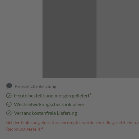
Abbildung kann abweichen
Persönliche Beratung
Heute bestellt und morgen geliefert³
Wechselwirkungscheck inklusive
Versandkostenfreie Lieferung
Bei der Einlösung eines Kassenrezeptes werden nur die gesetzlichen 
Rechnung gestellt.⁴