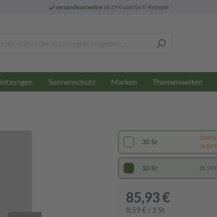
versandkostenfrei
ab 29 € und für E-Rezepte
letzungen
Sonnenschutz
Marken
Themenwelten
Sparti
30 St
(8,02 € 
10 St
(8,59 € 
85,93 €
8,59 € / 1 St