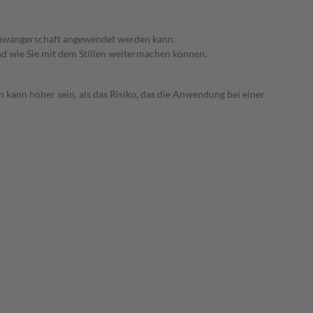
 Schwangerschaft angewendet werden kann.
nd wie Sie mit dem Stillen weitermachen können.
 kann höher sein, als das Risiko, das die Anwendung bei einer