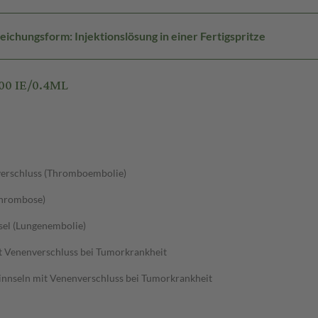
eichungsform: Injektionslösung in einer Fertigspritze
00 IE/0.4ML
verschluss (Thromboembolie)
thrombose)
sel (Lungenembolie)
t Venenverschluss bei Tumorkrankheit
nnseln mit Venenverschluss bei Tumorkrankheit