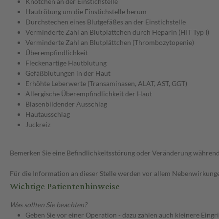
Knötchen an der Einstichstelle
Hautrötung um die Einstichstelle herum
Durchstechen eines Blutgefäßes an der Einstichstelle
Verminderte Zahl an Blutplättchen durch Heparin (HIT Typ I)
Verminderte Zahl an Blutplättchen (Thrombozytopenie)
Überempfindlichkeit
Fleckenartige Hautblutung
Gefäßblutungen in der Haut
Erhöhte Leberwerte (Transaminasen, ALAT, AST, GGT)
Allergische Überempfindlichkeit der Haut
Blasenbildender Ausschlag
Hautausschlag
Juckreiz
Bemerken Sie eine Befindlichkeitsstörung oder Veränderung während 
Für die Information an dieser Stelle werden vor allem Nebenwirkunge
Wichtige Patientenhinweise
Was sollten Sie beachten?
Geben Sie vor einer Operation - dazu zählen auch kleinere Eingr