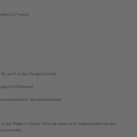
hstens 0,7 mmol
II), auch in der Vorgeschichte
agische Diathese)
ralanästhesie, Spinalsnästhesie)
e in der Regel in dieser Altersgruppe nicht angewendet werden.
 anzuwenden.