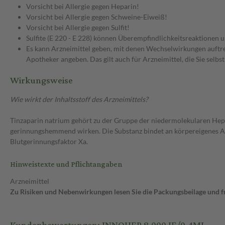
Vorsicht bei Allergie gegen Heparin!
Vorsicht bei Allergie gegen Schweine-Eiweiß!
Vorsicht bei Allergie gegen Sulfit!
Sulfite (E 220 - E 228) können Überempfindlichkeitsreaktione
Es kann Arzneimittel geben, mit denen Wechselwirkungen auftret
Apotheker angeben. Das gilt auch für Arzneimittel, die Sie selb
Wirkungsweise
Wie wirkt der Inhaltsstoff des Arzneimittels?
Tinzaparin natrium gehört zu der Gruppe der niedermolekularen He
gerinnungshemmend wirken. Die Substanz bindet an körpereigenes A
Blutgerinnungsfaktor Xa.
Hinweistexte und Pflichtangaben
Arzneimittel
Zu Risiken und Nebenwirkungen lesen Sie die Packungsbeilage und fra