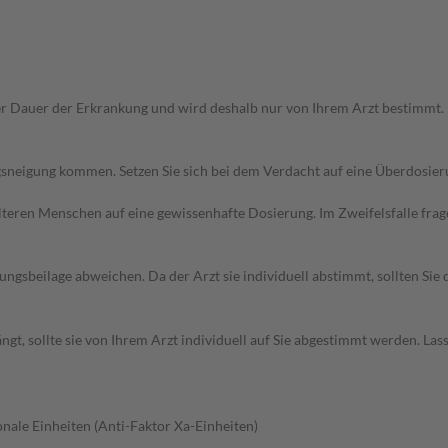
r Dauer der Erkrankung und wird deshalb nur von Ihrem Arzt bestimmt.
sneigung kommen. Setzen Sie sich bei dem Verdacht auf eine Überdosie
d älteren Menschen auf eine gewissenhafte Dosierung. Im Zweifelsfalle f
gsbeilage abweichen. Da der Arzt sie individuell abstimmt, sollten Si
t, sollte sie von Ihrem Arzt individuell auf Sie abgestimmt werden. Las
onale Einheiten (Anti-Faktor Xa-Einheiten)