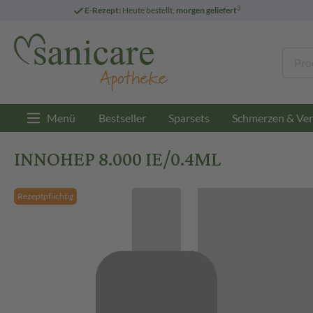
3
E-Rezept:
Heute bestellt,
morgen geliefert
Menü
Bestseller
Sparsets
Schmerzen & Ver
INNOHEP 8.000 IE/0.4ML
Rezeptpflichtig