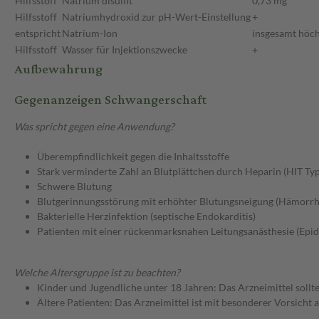
Hilfsstoff
Natrium disulfit
0,73 mg
Hilfsstoff
Natriumhydroxid zur pH-Wert-Einstellung
+
entspricht
Natrium-Ion
insgesamt höc
Hilfsstoff
Wasser für Injektionszwecke
+
Aufbewahrung
Gegenanzeigen Schwangerschaft
Was spricht gegen eine Anwendung?
Überempfindlichkeit gegen die Inhaltsstoffe
Stark verminderte Zahl an Blutplättchen durch Heparin (HIT Typ 
Schwere Blutung
Blutgerinnungsstörung mit erhöhter Blutungsneigung (Hämorrh
Bakterielle Herzinfektion (septische Endokarditis)
Patienten mit einer rückenmarksnahen Leitungsanästhesie (Epidu
Welche Altersgruppe ist zu beachten?
Kinder und Jugendliche unter 18 Jahren: Das Arzneimittel sollt
Ältere Patienten: Das Arzneimittel ist mit besonderer Vorsicht