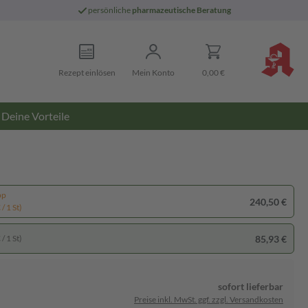
persönliche
pharmazeutische Beratung
Rezept einlösen
Mein Konto
0,00 €
Deine Vorteile
pp
240,50 €
/ 1 St)
85,93 €
/ 1 St)
sofort lieferbar
Preise inkl. MwSt. ggf. zzgl. Versandkosten