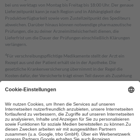
bei uns werktags von Montag bis Freitag bis 18:00 Uhr. Der genaue
Lieferzeitpunkt kann je nach Region und in Abhängigkeit der
Produktverfügbarkeit sowie vom Zustellzeitpunkt des Spediteurs
abweichen. Darüber hinaus können notwendige pharmazeutische
Prüfungen, die zu deiner Arzneimittelsicherheit dienen, die
Lieferfrist um die Dauer der Prüfungen einschließlich Klärungen
verlängern.
4
Für verschreibungspflichtige Medikamente stellt der Arzt ein
Rezept aus und der Patient erhält sie in der Apotheke. Die
gesetzliche Krankenversicherung übernimmt in der Regel die
Kosten dafür, der Versicherte trägt einen Teil davon als Zuzahlung
mit.
Grundsätzlich leisten Mitglieder Zuzahlungen in Höhe von zehn
Prozent des Abgabepreises,
mindestens
jedoch
fünf Euro
und
höchstens zehn Euro.
Es sind jedoch nie mehr als die tatsächlichen
Kosten der Leistung zu entrichten.
Diese Regeln gelten grundsätzlich auch für Online-Apotheken.
Bei Heilmitteln und häuslicher Krankenpflege beträgt die
Zuzahlung zehn Prozent der Kosten sowie zehn Euro je
Verordnung.