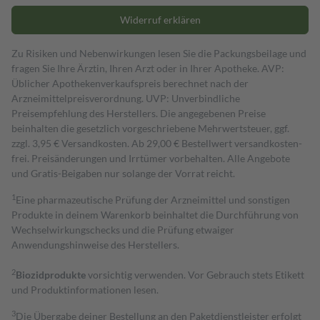
Widerruf erklären
Zu Risiken und Nebenwirkungen lesen Sie die Packungsbeilage und
fragen Sie Ihre Ärztin, Ihren Arzt oder in Ihrer Apotheke. AVP:
Üblicher Apothekenverkaufspreis berechnet nach der
Arzneimittelpreisverordnung. UVP: Unverbindliche
Preisempfehlung des Herstellers. Die angegebenen Preise
beinhalten die gesetzlich vorgeschriebene Mehrwertsteuer, ggf.
zzgl. 3,95 € Versandkosten. Ab 29,00 € Bestell­wert versand­kosten­
frei. Preisänderungen und Irrtümer vorbehalten. Alle Angebote
und Gratis-Beigaben nur solange der Vorrat reicht.
1
Eine pharmazeutische Prüfung der Arzneimittel und sonstigen
Produkte in deinem Warenkorb beinhaltet die Durchführung von
Wechselwirkungschecks und die Prüfung etwaiger
Anwendungshinweise des Herstellers.
2
Biozidprodukte
vorsichtig verwenden. Vor Gebrauch stets Etikett
und Produktinformationen lesen.
3
Die Übergabe deiner Bestellung an den Paketdienstleister erfolgt