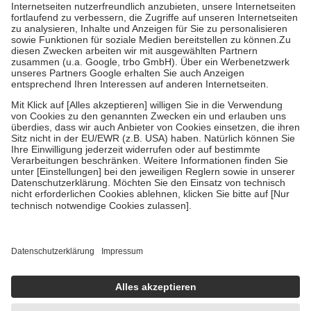
Kosten der Leistung zu entrichten.
Diese Regeln gelten grundsätzlich auch für Online-Apotheken.
Bei Heilmitteln und häuslicher Krankenpflege beträgt die
Zuzahlung zehn Prozent der Kosten sowie zehn Euro je
Verordnung.
Um das Engagement der Versicherten für ihre eigene Gesundheit zu
stärken und die besondere Stellung der Familie zu unterstützen,
fallen
keine Zuzahlungen
an bei:
• Kindern und Jugendlichen bis zum vollendeten 18. Lebensjahr
mit Ausnahme der Fahrkosten
• Untersuchungen zur Vorsorge und Früherkennung, die von der
GKV getragen werden
• empfohlenen Schutzimpfungen
• Harn- und Blutteststreifen
Wir nutzen Trusted Shops als unabhängigen Dienstleister für die
Einholung von Bewertungen. Trusted Shops hat Maßnahmen
getroffen, um sicherzustellen, dass es sich um echte Bewertungen
handelt. Mehr Informationen findest du hier:
https://help.etrusted.com/hc/de/articles/4419944605341
Einige Bilder und Inhalte wurden unter Zuhilfenahme künstlicher