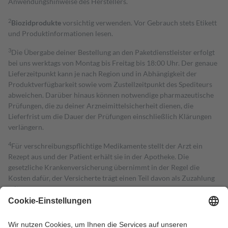
Anwendungshinweise des Herstellers.
2
Biozidprodukte
vorsichtig verwenden. Vor Gebrauch stets Etikett
und Produktinformationen lesen.
3
Die Übergabe deiner Bestellung an den Paketdienstleister erfolgt
bei uns werktags von Montag bis Freitag bis 18:00 Uhr. Der genaue
Lieferzeitpunkt kann je nach Region und in Abhängigkeit der
Produktverfügbarkeit sowie vom Zustellzeitpunkt des Spediteurs
abweichen. Darüber hinaus können notwendige pharmazeutische
Prüfungen, die zu deiner Arzneimittelsicherheit dienen, die
Lieferfrist um die Dauer der Prüfungen einschließlich Klärungen
verlängern.
4
Für verschreibungspflichtige Medikamente stellt der Arzt ein
Rezept aus und der Patient erhält sie in der Apotheke. Die
gesetzliche Krankenversicherung übernimmt in der Regel die
Kosten dafür, der Versicherte trägt einen Teil davon als Zuzahlung
mit.
Grundsätzlich leisten Mitglieder Zuzahlungen in Höhe von zehn
Prozent des Abgabepreises,
mindestens
jedoch
fünf Euro
und
höchstens zehn Euro.
Es sind jedoch nie mehr als die tatsächlichen