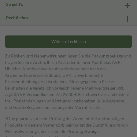
So geht's
Rechtliches
Widerruf erklären
Zu Risiken und Nebenwirkungen lesen Sie die Packungsbeilage und
fragen Sie Ihre Ärztin, Ihren Arzt oder in Ihrer Apotheke. AVP:
Üblicher Apothekenverkaufspreis berechnet nach der
Arzneimittelpreisverordnung. UVP: Unverbindliche
Preisempfehlung des Herstellers. Die angegebenen Preise
beinhalten die gesetzlich vorgeschriebene Mehrwertsteuer, ggf.
zzgl. 3,95 € Versandkosten. Ab 29,00 € Bestell­wert versand­kosten­
frei. Preisänderungen und Irrtümer vorbehalten. Alle Angebote
und Gratis-Beigaben nur solange der Vorrat reicht.
1
Eine pharmazeutische Prüfung der Arzneimittel und sonstigen
Produkte in deinem Warenkorb beinhaltet die Durchführung von
Wechselwirkungschecks und die Prüfung etwaiger