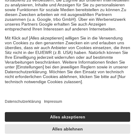
Diese Regeln gelten grundsätzlich auch für Online-Apotheken.
Bei Heilmitteln und häuslicher Krankenpflege beträgt die
Zuzahlung zehn Prozent der Kosten sowie zehn Euro je
Verordnung.
Um das Engagement der Versicherten für ihre eigene Gesundheit zu
stärken und die besondere Stellung der Familie zu unterstützen,
fallen
keine Zuzahlungen
an bei:
• Kindern und Jugendlichen bis zum vollendeten 18. Lebensjahr
mit Ausnahme der Fahrkosten
• Untersuchungen zur Vorsorge und Früherkennung, die von der
GKV getragen werden
• empfohlenen Schutzimpfungen
• Harn- und Blutteststreifen
Wir nutzen Trusted Shops als unabhängigen Dienstleister für die
Einholung von Bewertungen. Trusted Shops hat Maßnahmen
getroffen, um sicherzustellen, dass es sich um echte Bewertungen
handelt. Mehr Informationen findest du hier:
https://help.etrusted.com/hc/de/articles/4419944605341
Einige Bilder und Inhalte wurden unter Zuhilfenahme künstlicher
Intelligenz erstellt.