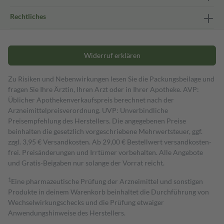
Rechtliches
Widerruf erklären
Zu Risiken und Nebenwirkungen lesen Sie die Packungsbeilage und
fragen Sie Ihre Ärztin, Ihren Arzt oder in Ihrer Apotheke. AVP:
Üblicher Apothekenverkaufspreis berechnet nach der
Arzneimittelpreisverordnung. UVP: Unverbindliche
Preisempfehlung des Herstellers. Die angegebenen Preise
beinhalten die gesetzlich vorgeschriebene Mehrwertsteuer, ggf.
zzgl. 3,95 € Versandkosten. Ab 29,00 € Bestell­wert versand­kosten­
frei. Preisänderungen und Irrtümer vorbehalten. Alle Angebote
und Gratis-Beigaben nur solange der Vorrat reicht.
1
Eine pharmazeutische Prüfung der Arzneimittel und sonstigen
Produkte in deinem Warenkorb beinhaltet die Durchführung von
Wechselwirkungschecks und die Prüfung etwaiger
Anwendungshinweise des Herstellers.