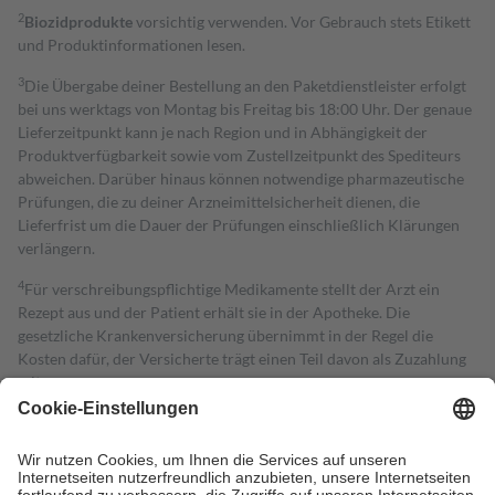
2
Biozidprodukte
vorsichtig verwenden. Vor Gebrauch stets Etikett
und Produktinformationen lesen.
3
Die Übergabe deiner Bestellung an den Paketdienstleister erfolgt
bei uns werktags von Montag bis Freitag bis 18:00 Uhr. Der genaue
Lieferzeitpunkt kann je nach Region und in Abhängigkeit der
Produktverfügbarkeit sowie vom Zustellzeitpunkt des Spediteurs
abweichen. Darüber hinaus können notwendige pharmazeutische
Prüfungen, die zu deiner Arzneimittelsicherheit dienen, die
Lieferfrist um die Dauer der Prüfungen einschließlich Klärungen
verlängern.
4
Für verschreibungspflichtige Medikamente stellt der Arzt ein
Rezept aus und der Patient erhält sie in der Apotheke. Die
gesetzliche Krankenversicherung übernimmt in der Regel die
Kosten dafür, der Versicherte trägt einen Teil davon als Zuzahlung
mit.
Grundsätzlich leisten Mitglieder Zuzahlungen in Höhe von zehn
Prozent des Abgabepreises,
mindestens
jedoch
fünf Euro
und
höchstens zehn Euro.
Es sind jedoch nie mehr als die tatsächlichen
Kosten der Leistung zu entrichten.