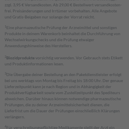
zzgl. 3,95 € Versandkosten. Ab 29,00 € Bestell­wert versand­kosten­
frei. Preisänderungen und Irrtümer vorbehalten. Alle Angebote
und Gratis-Beigaben nur solange der Vorrat reicht.
1
Eine pharmazeutische Prüfung der Arzneimittel und sonstigen
Produkte in deinem Warenkorb beinhaltet die Durchführung von
Wechselwirkungschecks und die Prüfung etwaiger
Anwendungshinweise des Herstellers.
2
Biozidprodukte
vorsichtig verwenden. Vor Gebrauch stets Etikett
und Produktinformationen lesen.
3
Die Übergabe deiner Bestellung an den Paketdienstleister erfolgt
bei uns werktags von Montag bis Freitag bis 18:00 Uhr. Der genaue
Lieferzeitpunkt kann je nach Region und in Abhängigkeit der
Produktverfügbarkeit sowie vom Zustellzeitpunkt des Spediteurs
abweichen. Darüber hinaus können notwendige pharmazeutische
Prüfungen, die zu deiner Arzneimittelsicherheit dienen, die
Lieferfrist um die Dauer der Prüfungen einschließlich Klärungen
verlängern.
4
Für verschreibungspflichtige Medikamente stellt der Arzt ein