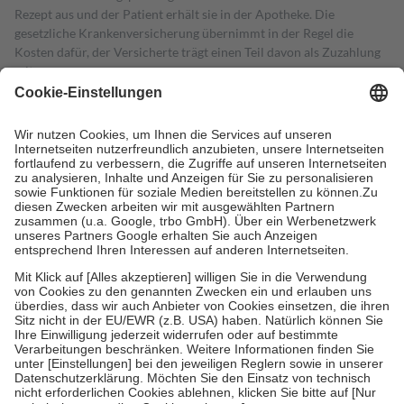
Rezept aus und der Patient erhält sie in der Apotheke. Die
gesetzliche Krankenversicherung übernimmt in der Regel die
Kosten dafür, der Versicherte trägt einen Teil davon als Zuzahlung
mit.
Grundsätzlich leisten Mitglieder Zuzahlungen in Höhe von zehn
Prozent des Abgabepreises,
mindestens
jedoch
fünf Euro
und
höchstens zehn Euro.
Es sind jedoch nie mehr als die tatsächlichen
Kosten der Leistung zu entrichten.
Diese Regeln gelten grundsätzlich auch für Online-Apotheken.
Bei Heilmitteln und häuslicher Krankenpflege beträgt die
Zuzahlung zehn Prozent der Kosten sowie zehn Euro je
Verordnung.
Um das Engagement der Versicherten für ihre eigene Gesundheit zu
stärken und die besondere Stellung der Familie zu unterstützen,
fallen
keine Zuzahlungen
an bei:
• Kindern und Jugendlichen bis zum vollendeten 18. Lebensjahr
mit Ausnahme der Fahrkosten
• Untersuchungen zur Vorsorge und Früherkennung, die von der
GKV getragen werden
• empfohlenen Schutzimpfungen
• Harn- und Blutteststreifen