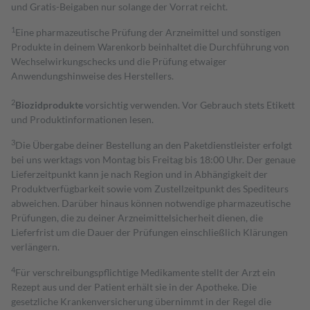
und Gratis-Beigaben nur solange der Vorrat reicht.
1
Eine pharmazeutische Prüfung der Arzneimittel und sonstigen
Produkte in deinem Warenkorb beinhaltet die Durchführung von
Wechselwirkungschecks und die Prüfung etwaiger
Anwendungshinweise des Herstellers.
2
Biozidprodukte
vorsichtig verwenden. Vor Gebrauch stets Etikett
und Produktinformationen lesen.
3
Die Übergabe deiner Bestellung an den Paketdienstleister erfolgt
bei uns werktags von Montag bis Freitag bis 18:00 Uhr. Der genaue
Lieferzeitpunkt kann je nach Region und in Abhängigkeit der
Produktverfügbarkeit sowie vom Zustellzeitpunkt des Spediteurs
abweichen. Darüber hinaus können notwendige pharmazeutische
Prüfungen, die zu deiner Arzneimittelsicherheit dienen, die
Lieferfrist um die Dauer der Prüfungen einschließlich Klärungen
verlängern.
4
Für verschreibungspflichtige Medikamente stellt der Arzt ein
Rezept aus und der Patient erhält sie in der Apotheke. Die
gesetzliche Krankenversicherung übernimmt in der Regel die