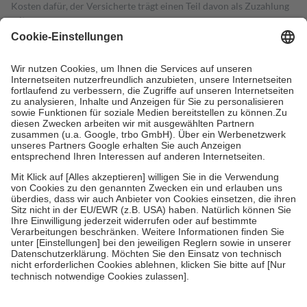
Kosten dafür, der Versicherte trägt einen Teil davon als Zuzahlung
mit.
Grundsätzlich leisten Mitglieder Zuzahlungen in Höhe von zehn
Prozent des Abgabepreises,
mindestens
jedoch
fünf Euro
und
höchstens zehn Euro.
Es sind jedoch nie mehr als die tatsächlichen
Kosten der Leistung zu entrichten.
Diese Regeln gelten grundsätzlich auch für Online-Apotheken.
Bei Heilmitteln und häuslicher Krankenpflege beträgt die
Zuzahlung zehn Prozent der Kosten sowie zehn Euro je
Verordnung.
Um das Engagement der Versicherten für ihre eigene Gesundheit zu
stärken und die besondere Stellung der Familie zu unterstützen,
fallen
keine Zuzahlungen
an bei:
• Kindern und Jugendlichen bis zum vollendeten 18. Lebensjahr
mit Ausnahme der Fahrkosten
• Untersuchungen zur Vorsorge und Früherkennung, die von der
GKV getragen werden
• empfohlenen Schutzimpfungen
• Harn- und Blutteststreifen
Wir nutzen Trusted Shops als unabhängigen Dienstleister für die
Einholung von Bewertungen. Trusted Shops hat Maßnahmen