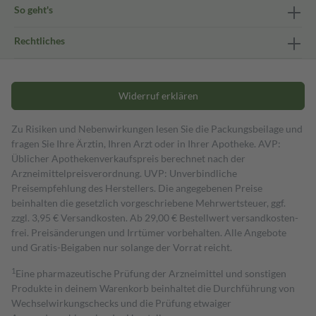
So geht's
Rechtliches
Widerruf erklären
Zu Risiken und Nebenwirkungen lesen Sie die Packungsbeilage und
fragen Sie Ihre Ärztin, Ihren Arzt oder in Ihrer Apotheke. AVP:
Üblicher Apothekenverkaufspreis berechnet nach der
Arzneimittelpreisverordnung. UVP: Unverbindliche
Preisempfehlung des Herstellers. Die angegebenen Preise
beinhalten die gesetzlich vorgeschriebene Mehrwertsteuer, ggf.
zzgl. 3,95 € Versandkosten. Ab 29,00 € Bestell­wert versand­kosten­
frei. Preisänderungen und Irrtümer vorbehalten. Alle Angebote
und Gratis-Beigaben nur solange der Vorrat reicht.
1
Eine pharmazeutische Prüfung der Arzneimittel und sonstigen
Produkte in deinem Warenkorb beinhaltet die Durchführung von
Wechselwirkungschecks und die Prüfung etwaiger