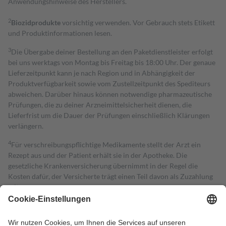
Anwendungshinweise des Herstellers.
2
Biozidprodukte
vorsichtig verwenden. Vor Gebrauch stets Etikett
und Produktinformationen lesen.
3
Die Übergabe deiner Bestellung an den Paketdienstleister erfolgt
bei uns werktags von Montag bis Freitag bis 18:00 Uhr. Der genaue
Lieferzeitpunkt kann je nach Region und in Abhängigkeit der
Produktverfügbarkeit sowie vom Zustellzeitpunkt des Spediteurs
abweichen. Darüber hinaus können notwendige pharmazeutische
Prüfungen, die zu deiner Arzneimittelsicherheit dienen, die
Lieferfrist um die Dauer der Prüfungen einschließlich Klärungen
verlängern.
4
Für verschreibungspflichtige Medikamente stellt der Arzt ein
Rezept aus und der Patient erhält sie in der Apotheke. Die
gesetzliche Krankenversicherung übernimmt in der Regel die
Kosten dafür, der Versicherte trägt einen Teil davon als Zuzahlung
mit.
Grundsätzlich leisten Mitglieder Zuzahlungen in Höhe von zehn
Prozent des Abgabepreises,
mindestens
jedoch
fünf Euro
und
höchstens zehn Euro.
Es sind jedoch nie mehr als die tatsächlichen