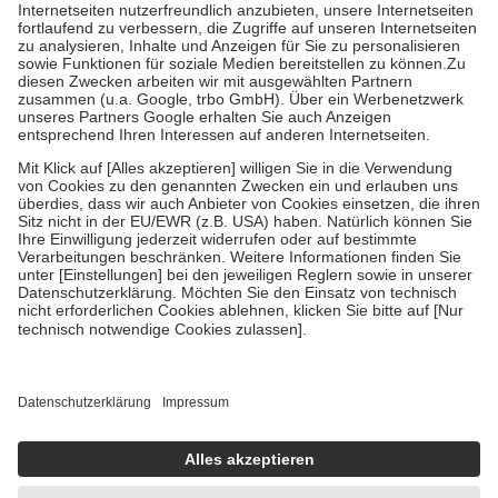
Kosten der Leistung zu entrichten.
Diese Regeln gelten grundsätzlich auch für Online-Apotheken.
Bei Heilmitteln und häuslicher Krankenpflege beträgt die
Zuzahlung zehn Prozent der Kosten sowie zehn Euro je
Verordnung.
Um das Engagement der Versicherten für ihre eigene Gesundheit zu
stärken und die besondere Stellung der Familie zu unterstützen,
fallen
keine Zuzahlungen
an bei:
• Kindern und Jugendlichen bis zum vollendeten 18. Lebensjahr
mit Ausnahme der Fahrkosten
• Untersuchungen zur Vorsorge und Früherkennung, die von der
GKV getragen werden
• empfohlenen Schutzimpfungen
• Harn- und Blutteststreifen
Wir nutzen Trusted Shops als unabhängigen Dienstleister für die
Einholung von Bewertungen. Trusted Shops hat Maßnahmen
getroffen, um sicherzustellen, dass es sich um echte Bewertungen
handelt. Mehr Informationen findest du hier:
https://help.etrusted.com/hc/de/articles/4419944605341
Einige Bilder und Inhalte wurden unter Zuhilfenahme künstlicher