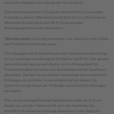
und Gratis-Beigaben nur solange der Vorrat reicht.
1
Eine pharmazeutische Prüfung der Arzneimittel und sonstigen
Produkte in deinem Warenkorb beinhaltet die Durchführung von
Wechselwirkungschecks und die Prüfung etwaiger
Anwendungshinweise des Herstellers.
2
Biozidprodukte
vorsichtig verwenden. Vor Gebrauch stets Etikett
und Produktinformationen lesen.
3
Die Übergabe deiner Bestellung an den Paketdienstleister erfolgt
bei uns werktags von Montag bis Freitag bis 18:00 Uhr. Der genaue
Lieferzeitpunkt kann je nach Region und in Abhängigkeit der
Produktverfügbarkeit sowie vom Zustellzeitpunkt des Spediteurs
abweichen. Darüber hinaus können notwendige pharmazeutische
Prüfungen, die zu deiner Arzneimittelsicherheit dienen, die
Lieferfrist um die Dauer der Prüfungen einschließlich Klärungen
verlängern.
4
Für verschreibungspflichtige Medikamente stellt der Arzt ein
Rezept aus und der Patient erhält sie in der Apotheke. Die
gesetzliche Krankenversicherung übernimmt in der Regel die