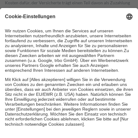
Kosten dafür, der Versicherte trägt einen Teil davon als Zuzahlung
mit.
Grundsätzlich leisten Mitglieder Zuzahlungen in Höhe von zehn
Prozent des Abgabepreises,
mindestens
jedoch
fünf Euro
und
höchstens zehn Euro.
Es sind jedoch nie mehr als die tatsächlichen
Kosten der Leistung zu entrichten.
Diese Regeln gelten grundsätzlich auch für Online-Apotheken.
Bei Heilmitteln und häuslicher Krankenpflege beträgt die
Zuzahlung zehn Prozent der Kosten sowie zehn Euro je
Verordnung.
Um das Engagement der Versicherten für ihre eigene Gesundheit zu
stärken und die besondere Stellung der Familie zu unterstützen,
fallen
keine Zuzahlungen
an bei:
• Kindern und Jugendlichen bis zum vollendeten 18. Lebensjahr
mit Ausnahme der Fahrkosten
• Untersuchungen zur Vorsorge und Früherkennung, die von der
GKV getragen werden
• empfohlenen Schutzimpfungen
• Harn- und Blutteststreifen
Wir nutzen Trusted Shops als unabhängigen Dienstleister für die
Einholung von Bewertungen. Trusted Shops hat Maßnahmen