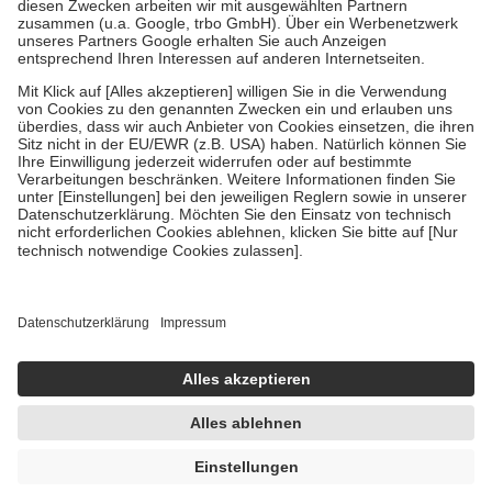
Zuzahlung zehn Prozent der Kosten sowie zehn Euro je
Verordnung.
Um das Engagement der Versicherten für ihre eigene Gesundheit zu
stärken und die besondere Stellung der Familie zu unterstützen,
fallen
keine Zuzahlungen
an bei:
• Kindern und Jugendlichen bis zum vollendeten 18. Lebensjahr
mit Ausnahme der Fahrkosten
• Untersuchungen zur Vorsorge und Früherkennung, die von der
GKV getragen werden
• empfohlenen Schutzimpfungen
• Harn- und Blutteststreifen
Wir nutzen Trusted Shops als unabhängigen Dienstleister für die
Einholung von Bewertungen. Trusted Shops hat Maßnahmen
getroffen, um sicherzustellen, dass es sich um echte Bewertungen
handelt. Mehr Informationen findest du hier:
https://help.etrusted.com/hc/de/articles/4419944605341
Einige Bilder und Inhalte wurden unter Zuhilfenahme künstlicher
Intelligenz erstellt.