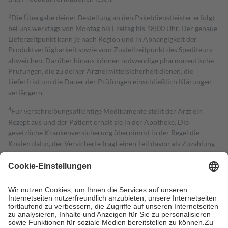
3
Die Übergabe deiner Bestellung an den Paketdienstleister erfolgt
bei uns werktags von Montag bis Freitag bis 18:00 Uhr. Der genaue
Lieferzeitpunkt kann je nach Region und in Abhängigkeit der
Produktverfügbarkeit sowie vom Zustellzeitpunkt des Spediteurs
abweichen. Darüber hinaus können notwendige pharmazeutische
Prüfungen, die zu deiner Arzneimittelsicherheit dienen, die
Lieferfrist um die Dauer der Prüfungen einschließlich Klärungen
verlängern.
4
Für verschreibungspflichtige Medikamente stellt der Arzt ein
Rezept aus und der Patient erhält sie in der Apotheke. Die
gesetzliche Krankenversicherung übernimmt in der Regel die
Kosten dafür, der Versicherte trägt einen Teil davon als Zuzahlung
mit.
Grundsätzlich leisten Mitglieder Zuzahlungen in Höhe von zehn
Prozent des Abgabepreises,
mindestens
jedoch
fünf Euro
und
höchstens zehn Euro.
Es sind jedoch nie mehr als die tatsächlichen
Kosten der Leistung zu entrichten.
Diese Regeln gelten grundsätzlich auch für Online-Apotheken.
Bei Heilmitteln und häuslicher Krankenpflege beträgt die