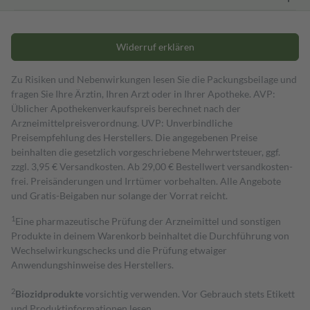
Widerruf erklären
Zu Risiken und Nebenwirkungen lesen Sie die Packungsbeilage und
fragen Sie Ihre Ärztin, Ihren Arzt oder in Ihrer Apotheke. AVP:
Üblicher Apothekenverkaufspreis berechnet nach der
Arzneimittelpreisverordnung. UVP: Unverbindliche
Preisempfehlung des Herstellers. Die angegebenen Preise
beinhalten die gesetzlich vorgeschriebene Mehrwertsteuer, ggf.
zzgl. 3,95 € Versandkosten. Ab 29,00 € Bestell­wert versand­kosten­
frei. Preisänderungen und Irrtümer vorbehalten. Alle Angebote
und Gratis-Beigaben nur solange der Vorrat reicht.
1
Eine pharmazeutische Prüfung der Arzneimittel und sonstigen
Produkte in deinem Warenkorb beinhaltet die Durchführung von
Wechselwirkungschecks und die Prüfung etwaiger
Anwendungshinweise des Herstellers.
2
Biozidprodukte
vorsichtig verwenden. Vor Gebrauch stets Etikett
und Produktinformationen lesen.