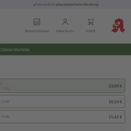
persönliche
pharmazeutische Beratung
Rezept einlösen
Mein Konto
0,00 €
Deine Vorteile
pp
23,09 €
/ 1 St)
18,54 €
/ 1 St)
15,41 €
/ 1 St)