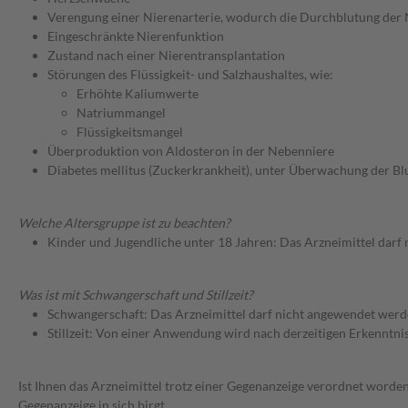
Verengung einer Nierenarterie, wodurch die Durchblutung der N
Eingeschränkte Nierenfunktion
Zustand nach einer Nierentransplantation
Störungen des Flüssigkeit- und Salzhaushaltes, wie:
Erhöhte Kaliumwerte
Natriummangel
Flüssigkeitsmangel
Überproduktion von Aldosteron in der Nebenniere
Diabetes mellitus (Zuckerkrankheit), unter Überwachung der Bl
Welche Altersgruppe ist zu beachten?
Kinder und Jugendliche unter 18 Jahren: Das Arzneimittel darf
Was ist mit Schwangerschaft und Stillzeit?
Schwangerschaft: Das Arzneimittel darf nicht angewendet werd
Stillzeit: Von einer Anwendung wird nach derzeitigen Erkenntniss
Ist Ihnen das Arzneimittel trotz einer Gegenanzeige verordnet worden
Gegenanzeige in sich birgt.