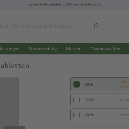
versandkostenfrei
ab 29 € und für E-Rezepte
letzungen
Sonnenschutz
Marken
Themenwelten
tabletten
Sparti
98 St
(0,24 € 
56 St
(0,33 € 
28 St
(0,55 € 