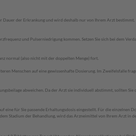
r Dauer der Erkrankung und wird deshalb nur von Ihrem Arzt bestimmt.
erzfrequenz und Pulserniedrigung kommen. Setzen Sie sich bei dem Verd
z normal (also nicht mit der doppelten Menge) fort.
d älteren Menschen auf eine gewissenhafte Dosierung. Im Zweifelsfalle f
gsbeilage abweichen. Da der Arzt sie individuell abstimmt, sollten Si
f eine für Sie passende Erhaltungsdosis eingestellt. Für die einzelnen D
dem Stadium der Behandlung, wird das Arzneimittel von Ihrem Arzt in d