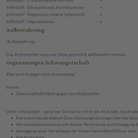
Hilfsstoff
Croscarmellose natrium
+
Hilfsstoff
Siliciumdioxid, hochdisperses
+
Hilfsstoff
Magnesium stearat (pflanzlich)
+
Hilfsstoff
Hypromellose
+
Aufbewahrung
Aufbewahrung
Das Arzneimittel muss vor Hitze geschützt aufbewahrt werden.
Gegenanzeigen Schwangerschaft
Was spricht gegen eine Anwendung?
Immer:
Überempfindlichkeit gegen die Inhaltsstoffe
Unter Umständen - sprechen Sie hierzu mit Ihrem Arzt oder Apotheke
Koronare Herzkrankheit (Durchblutungsstörungen des Herzmus
Herzmuskelerkrankung mit starker Verdickung und Einengung
Verengung einer Herzklappe der linken Herzhälfte (Mitral- bzw.
Herzschwäche