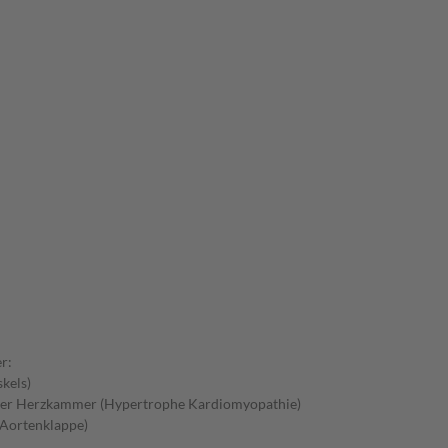
r:
kels)
 der Herzkammer (Hypertrophe Kardiomyopathie)
 Aortenklappe)