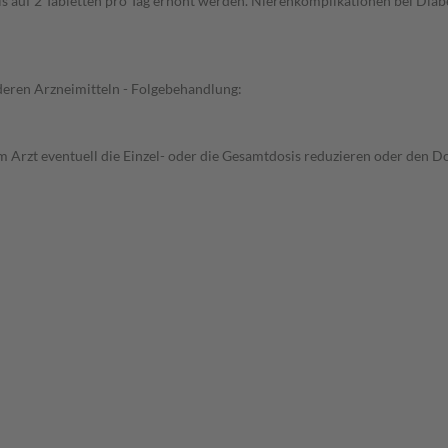
is auf 2 Tabletten pro Tag erhöht werden. Nierenkomplikationen bei Diabe
deren Arzneimitteln - Folgebehandlung:
 Arzt eventuell die Einzel- oder die Gesamtdosis reduzieren oder den D