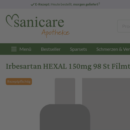
3
E-Rezept:
Heute bestellt,
morgen geliefert
Menü
Bestseller
Sparsets
Schmerzen & Ver
Irbesartan HEXAL 150mg 98 St Film
Rezeptpflichtig