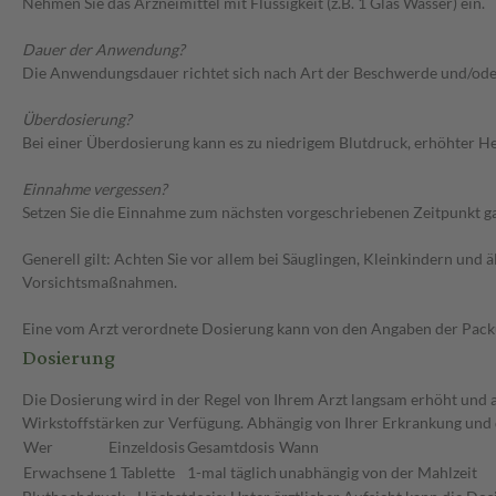
Nehmen Sie das Arzneimittel mit Flüssigkeit (z.B. 1 Glas Wasser) ein.
Dauer der Anwendung?
Die Anwendungsdauer richtet sich nach Art der Beschwerde und/ode
Überdosierung?
Bei einer Überdosierung kann es zu niedrigem Blutdruck, erhöhter H
Einnahme vergessen?
Setzen Sie die Einnahme zum nächsten vorgeschriebenen Zeitpunkt gan
Generell gilt: Achten Sie vor allem bei Säuglingen, Kleinkindern un
Vorsichtsmaßnahmen.
Eine vom Arzt verordnete Dosierung kann von den Angaben der Packun
Dosierung
Die Dosierung wird in der Regel von Ihrem Arzt langsam erhöht und au
Wirkstoffstärken zur Verfügung. Abhängig von Ihrer Erkrankung und 
Wer
Einzeldosis
Gesamtdosis
Wann
Erwachsene
1 Tablette
1-mal täglich
unabhängig von der Mahlzeit