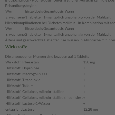
Bluthochdruck - Höchstdosis: Unter ärztlicher Aufsicht kann die Dos
Behandlungsbeginn:
Wer
Einzeldosis
Gesamtdosis
Wann
Erwachsene
1 Tablette
1-mal täglich
unabhängig von der Mahlzeit
Nierenkomplikationen bei Diabetes mellitus - In Kombination mit an
Wer
Einzeldosis
Gesamtdosis
Wann
Erwachsene
2 Tabletten
1-mal täglich
unabhängig von der Mahlzeit
Ältere und geschwächte Patienten: Sie müssen in Absprache mit Ihrem
Wirkstoffe
Die angegebenen Mengen sind bezogen auf 1 Tablette
Wirkstoff
Irbesartan
150 mg
Hilfsstoff
Hyprolose
+
Hilfsstoff
Macrogol 6000
+
Hilfsstoff
Titandioxid
+
Hilfsstoff
Talkum
+
Hilfsstoff
Cellulose, mikrokristalline
+
Hilfsstoff
Cellulose, mikrokristallin, siliconisiert
+
Hilfsstoff
Lactose-1-Wasser
+
entspricht
Lactose
12,28 mg