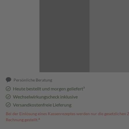
Abbildung kann abweichen
Persönliche Beratung
Heute bestellt und morgen geliefert³
Wechselwirkungscheck inklusive
Versandkostenfreie Lieferung
Bei der Einlösung eines Kassenrezeptes werden nur die gesetzlichen 
Rechnung gestellt.⁴