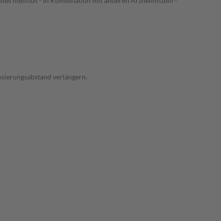
tes mellitus - In Kombination mit anderen Arzneimitteln -
osierungsabstand verlängern.