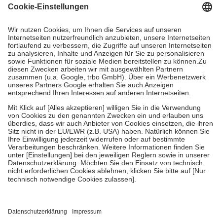
Grundsätzlich leisten Mitglieder Zuzahlungen in Höhe von zehn
Prozent des Abgabepreises,
mindestens
jedoch
fünf Euro
und
höchstens zehn Euro.
Es sind jedoch nie mehr als die tatsächlichen
Kosten der Leistung zu entrichten.
Diese Regeln gelten grundsätzlich auch für Online-Apotheken.
Bei Heilmitteln und häuslicher Krankenpflege beträgt die
Zuzahlung zehn Prozent der Kosten sowie zehn Euro je
Verordnung.
Um das Engagement der Versicherten für ihre eigene Gesundheit zu
stärken und die besondere Stellung der Familie zu unterstützen,
fallen
keine Zuzahlungen
an bei:
• Kindern und Jugendlichen bis zum vollendeten 18. Lebensjahr
mit Ausnahme der Fahrkosten
• Untersuchungen zur Vorsorge und Früherkennung, die von der
GKV getragen werden
• empfohlenen Schutzimpfungen
• Harn- und Blutteststreifen
Wir nutzen Trusted Shops als unabhängigen Dienstleister für die
Einholung von Bewertungen. Trusted Shops hat Maßnahmen
getroffen, um sicherzustellen, dass es sich um echte Bewertungen
handelt. Mehr Informationen findest du hier: