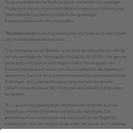
1
Eine pharmazeutische Prüfung der Arzneimittel und sonstigen
Produkte in deinem Warenkorb beinhaltet die Durchführung von
Wechselwirkungschecks und die Prüfung etwaiger
Anwendungshinweise des Herstellers.
2
Biozidprodukte
vorsichtig verwenden. Vor Gebrauch stets Etikett
und Produktinformationen lesen.
3
Die Übergabe deiner Bestellung an den Paketdienstleister erfolgt
bei uns werktags von Montag bis Freitag bis 18:00 Uhr. Der genaue
Lieferzeitpunkt kann je nach Region und in Abhängigkeit der
Produktverfügbarkeit sowie vom Zustellzeitpunkt des Spediteurs
abweichen. Darüber hinaus können notwendige pharmazeutische
Prüfungen, die zu deiner Arzneimittelsicherheit dienen, die
Lieferfrist um die Dauer der Prüfungen einschließlich Klärungen
verlängern.
4
Für verschreibungspflichtige Medikamente stellt der Arzt ein
Rezept aus und der Patient erhält sie in der Apotheke. Die
gesetzliche Krankenversicherung übernimmt in der Regel die
Kosten dafür, der Versicherte trägt einen Teil davon als Zuzahlung
mit.