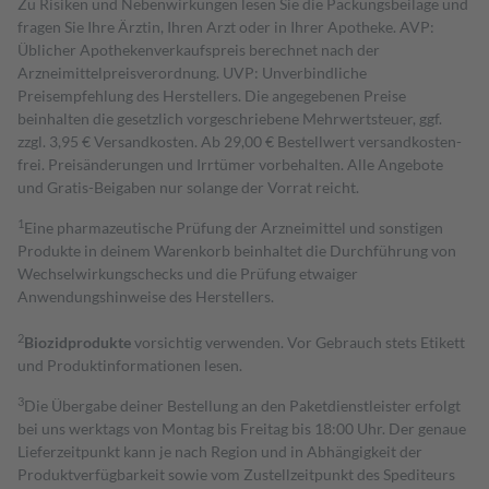
Zu Risiken und Nebenwirkungen lesen Sie die Packungsbeilage und
fragen Sie Ihre Ärztin, Ihren Arzt oder in Ihrer Apotheke. AVP:
Üblicher Apothekenverkaufspreis berechnet nach der
Arzneimittelpreisverordnung. UVP: Unverbindliche
Preisempfehlung des Herstellers. Die angegebenen Preise
beinhalten die gesetzlich vorgeschriebene Mehrwertsteuer, ggf.
zzgl. 3,95 € Versandkosten. Ab 29,00 € Bestell­wert versand­kosten­
frei. Preisänderungen und Irrtümer vorbehalten. Alle Angebote
und Gratis-Beigaben nur solange der Vorrat reicht.
1
Eine pharmazeutische Prüfung der Arzneimittel und sonstigen
Produkte in deinem Warenkorb beinhaltet die Durchführung von
Wechselwirkungschecks und die Prüfung etwaiger
Anwendungshinweise des Herstellers.
2
Biozidprodukte
vorsichtig verwenden. Vor Gebrauch stets Etikett
und Produktinformationen lesen.
3
Die Übergabe deiner Bestellung an den Paketdienstleister erfolgt
bei uns werktags von Montag bis Freitag bis 18:00 Uhr. Der genaue
Lieferzeitpunkt kann je nach Region und in Abhängigkeit der
Produktverfügbarkeit sowie vom Zustellzeitpunkt des Spediteurs