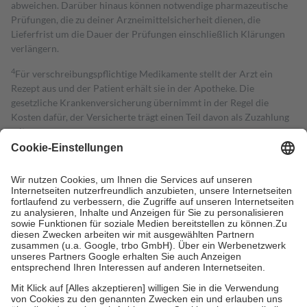
abweichen. Darüber hinaus können notwendige pharmazeutische
Prüfungen, die zu deiner Arzneimittelsicherheit dienen, die
Lieferfrist um die Dauer der Prüfungen einschließlich Klärungen
verlängern.
4
Für verschreibungspflichtige Medikamente stellt der Arzt ein
Rezept aus und der Patient erhält sie in der Apotheke. Die
gesetzliche Krankenversicherung übernimmt in der Regel die
Kosten dafür, der Versicherte trägt einen Teil davon als Zuzahlung
mit.
Grundsätzlich leisten Mitglieder Zuzahlungen in Höhe von zehn
Prozent des Abgabepreises,
mindestens
jedoch
fünf Euro
und
höchstens zehn Euro.
Es sind jedoch nie mehr als die tatsächlichen
Kosten der Leistung zu entrichten.
Diese Regeln gelten grundsätzlich auch für Online-Apotheken.
Bei Heilmitteln und häuslicher Krankenpflege beträgt die
Zuzahlung zehn Prozent der Kosten sowie zehn Euro je
Verordnung.
Um das Engagement der Versicherten für ihre eigene Gesundheit zu
stärken und die besondere Stellung der Familie zu unterstützen,
fallen
keine Zuzahlungen
an bei:
• Kindern und Jugendlichen bis zum vollendeten 18. Lebensjahr