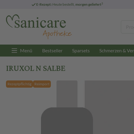
3
E-Rezept:
Heute bestellt,
morgen geliefert
Menü
Bestseller
Sparsets
Schmerzen & Ver
IRUXOL N SALBE
Rezeptpflichtig
Reimport