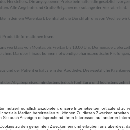
s Herstellers. Die angegebenen Preise beinhalten die gesetzlich vorgesc
alten. Alle Angebote und Gratis-Beigaben nur solange der Vorrat reicht.
dukte in deinem Warenkorb beinhaltet die Durchführung von Wechselwir
nd Produktinformationen lesen.
 uns werktags von Montag bis Freitag bis 18:00 Uhr. Der genaue Lieferze
ichen. Darüber hinaus können notwendige pharmazeutische Prüfungen, die
aus und der Patient erhält sie in der Apotheke. Die gesetzliche Krankenv
ent des Abgabepreises,
mindestens
jedoch
fünf Euro
und
höchstens zehn 
zehn Prozent der Kosten sowie zehn Euro je Verordnung.
rken und die besondere Stellung der Familie zu unterstützen, fallen
kein
 Ausnahme der Fahrkosten
 getragen werden