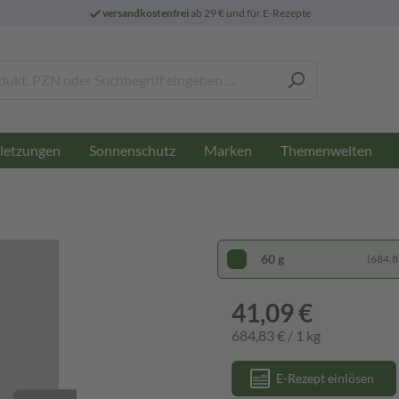
versandkostenfrei
ab 29 € und für E-Rezepte
letzungen
Sonnenschutz
Marken
Themenwelten
60 g
(684,83
41,09 €
684,83 € / 1 kg
E-Rezept einlösen