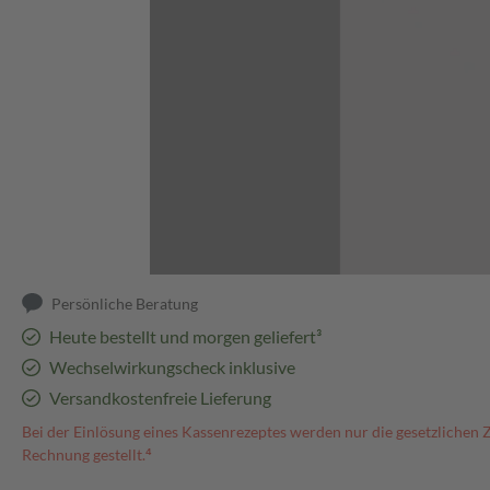
Abbildung kann abweichen
Persönliche Beratung
Heute bestellt und morgen geliefert³
Wechselwirkungscheck inklusive
Versandkostenfreie Lieferung
Bei der Einlösung eines Kassenrezeptes werden nur die gesetzlichen 
Rechnung gestellt.⁴