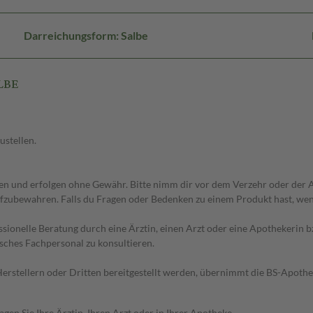
Darreichungsform: Salbe
LBE
ustellen.
 und erfolgen ohne Gewähr. Bitte nimm dir vor dem Verzehr oder der An
fzubewahren. Falls du Fragen oder Bedenken zu einem Produkt hast, wende
essionelle Beratung durch eine Ärztin, einen Arzt oder eine Apothekerin
sches Fachpersonal zu konsultieren.
n Herstellern oder Dritten bereitgestellt werden, übernimmt die BS-Apot
en Sie Ihre Ärztin, Ihren Arzt oder in Ihrer Apotheke.