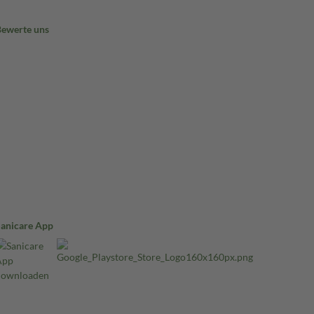
Bewerte uns
Sanicare App