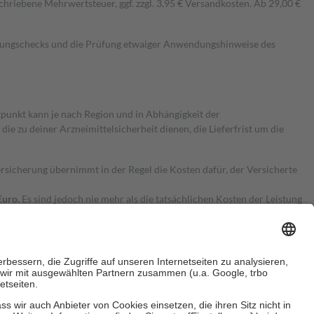
hriebene Mehrwertsteuer, ggf. zzgl. 3,95 € Versandkosten. Ab 29,00 €
kungschecks und die Prüfung etwaiger Anwendungshinweise des
itpunkt kann je nach Region und in Abhängigkeit der
 zu deiner Arzneimittelsicherheit dienen, die Lieferfrist um die
ersicherung übernimmt in der Regel die Kosten dafür, der Versicherte
Euro.
Es sind jedoch nie mehr als die tatsächlichen Kosten der Leistung
e Zuzahlungen
an bei: