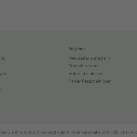
e
So geht's
nto
Newsletter anfordern
Freunde werben
gen
E-Rezept einlösen
Papier Rezept einlösen
g
gen Sie Ihre Ärztin, Ihren Arzt oder in Ihrer Apotheke. AVP: Üblicher A