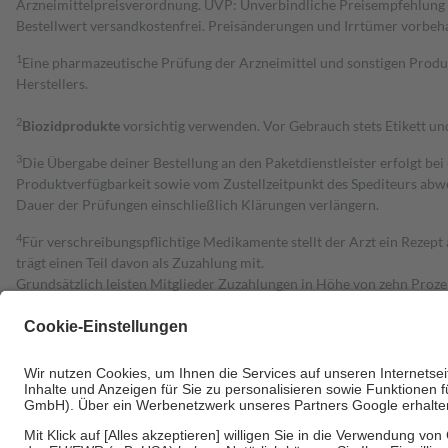
Arzneimittelpreisverordnung. UVP: Unverbindliche Preisempfehlung de
Bestell­wert versand­kosten­frei. Preisänderungen und Irrtümer vorbeh
1
Eine pharmazeutische Prüfung der Arzneimittel und sonstigen Pro
Herstellers.
2
Biozidprodukte
vorsichtig verwenden. Vor Gebrauch stets Etikett u
3
Die Übergabe deiner Bestellung an den Paketdienstleister erfolgt bei
Produktverfügbarkeit sowie vom Zustellzeitpunkt des Spediteurs abwe
Dauer der Prüfungen einschließlich Klärungen verlängern.
4
Für verschreibungspflichtige Medikamente stellt der Arzt ein Rezept 
trägt einen Teil davon als Zuzahlung mit.
Grundsätzlich leisten Mitglieder Zuzahlungen in Höhe von zehn Proz
zu entrichten.
Diese Regeln gelten grundsätzlich auch für Online-Apotheken.
Bei Heilmitteln und häuslicher Krankenpflege beträgt die Zuzahlung 
Um das Engagement der Versicherten für ihre eigene Gesundheit zu stä
• Kindern und Jugendlichen bis zum vollendeten 18. Lebensjahr mit
• Untersuchungen zur Vorsorge und Früherkennung, die von der GKV
• empfohlenen Schutzimpfungen