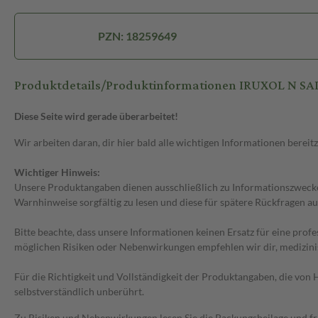
PZN: 18259649
Produktdetails/Produktinformationen IRUXOL N SA
Diese Seite wird gerade überarbeitet!
Wir arbeiten daran, dir hier bald alle wichtigen Informationen bereitz
Wichtiger Hinweis:
Unsere Produktangaben dienen ausschließlich zu Informationszwecken
Warnhinweise sorgfältig zu lesen und diese für spätere Rückfragen au
Bitte beachte, dass unsere Informationen keinen Ersatz für eine prof
möglichen Risiken oder Nebenwirkungen empfehlen wir dir, medizini
Für die Richtigkeit und Vollständigkeit der Produktangaben, die vo
selbstverständlich unberührt.
Zu Risiken und Nebenwirkungen lesen Sie die Packungsbeilage und frag