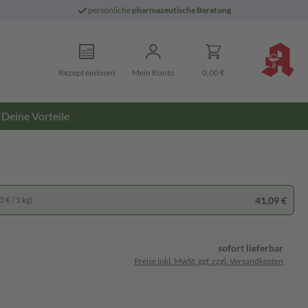
persönliche
pharmazeutische Beratung
Rezept einlösen
Mein Konto
0,00 €
Deine Vorteile
41,09 €
 € / 1 kg)
sofort lieferbar
Preise inkl. MwSt. ggf. zzgl. Versandkosten