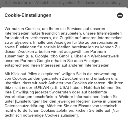
Kosten dafür, der Versicherte trägt einen Teil davon als Zuzahlung
mit.
Grundsätzlich leisten Mitglieder Zuzahlungen in Höhe von zehn
Prozent des Abgabepreises,
mindestens
jedoch
fünf Euro
und
höchstens zehn Euro.
Es sind jedoch nie mehr als die tatsächlichen
Kosten der Leistung zu entrichten.
Diese Regeln gelten grundsätzlich auch für Online-Apotheken.
Bei Heilmitteln und häuslicher Krankenpflege beträgt die
Zuzahlung zehn Prozent der Kosten sowie zehn Euro je
Verordnung.
Um das Engagement der Versicherten für ihre eigene Gesundheit zu
stärken und die besondere Stellung der Familie zu unterstützen,
fallen
keine Zuzahlungen
an bei:
• Kindern und Jugendlichen bis zum vollendeten 18. Lebensjahr
mit Ausnahme der Fahrkosten
• Untersuchungen zur Vorsorge und Früherkennung, die von der
GKV getragen werden
• empfohlenen Schutzimpfungen
• Harn- und Blutteststreifen
Wir nutzen Trusted Shops als unabhängigen Dienstleister für die
Einholung von Bewertungen. Trusted Shops hat Maßnahmen