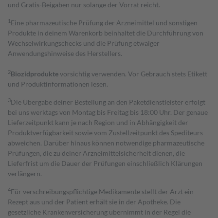
und Gratis-Beigaben nur solange der Vorrat reicht.
1
Eine pharmazeutische Prüfung der Arzneimittel und sonstigen
Produkte in deinem Warenkorb beinhaltet die Durchführung von
Wechselwirkungschecks und die Prüfung etwaiger
Anwendungshinweise des Herstellers.
2
Biozidprodukte
vorsichtig verwenden. Vor Gebrauch stets Etikett
und Produktinformationen lesen.
3
Die Übergabe deiner Bestellung an den Paketdienstleister erfolgt
bei uns werktags von Montag bis Freitag bis 18:00 Uhr. Der genaue
Lieferzeitpunkt kann je nach Region und in Abhängigkeit der
Produktverfügbarkeit sowie vom Zustellzeitpunkt des Spediteurs
abweichen. Darüber hinaus können notwendige pharmazeutische
Prüfungen, die zu deiner Arzneimittelsicherheit dienen, die
Lieferfrist um die Dauer der Prüfungen einschließlich Klärungen
verlängern.
4
Für verschreibungspflichtige Medikamente stellt der Arzt ein
Rezept aus und der Patient erhält sie in der Apotheke. Die
gesetzliche Krankenversicherung übernimmt in der Regel die