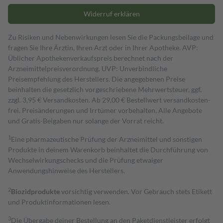
Widerruf erklären
Zu Risiken und Nebenwirkungen lesen Sie die Packungsbeilage und
fragen Sie Ihre Ärztin, Ihren Arzt oder in Ihrer Apotheke. AVP:
Üblicher Apothekenverkaufspreis berechnet nach der
Arzneimittelpreisverordnung. UVP: Unverbindliche
Preisempfehlung des Herstellers. Die angegebenen Preise
beinhalten die gesetzlich vorgeschriebene Mehrwertsteuer, ggf.
zzgl. 3,95 € Versandkosten. Ab 29,00 € Bestell­wert versand­kosten­
frei. Preisänderungen und Irrtümer vorbehalten. Alle Angebote
und Gratis-Beigaben nur solange der Vorrat reicht.
1
Eine pharmazeutische Prüfung der Arzneimittel und sonstigen
Produkte in deinem Warenkorb beinhaltet die Durchführung von
Wechselwirkungschecks und die Prüfung etwaiger
Anwendungshinweise des Herstellers.
2
Biozidprodukte
vorsichtig verwenden. Vor Gebrauch stets Etikett
und Produktinformationen lesen.
3
Die Übergabe deiner Bestellung an den Paketdienstleister erfolgt