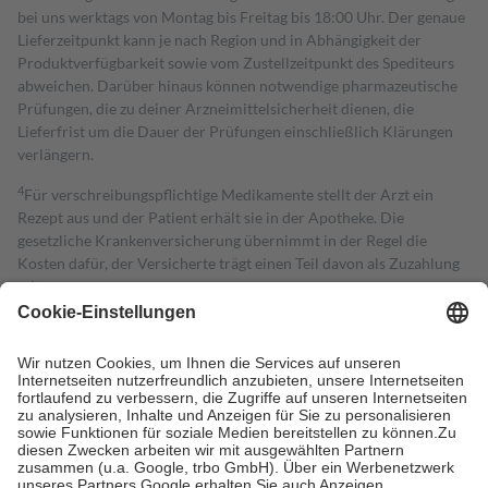
bei uns werktags von Montag bis Freitag bis 18:00 Uhr. Der genaue
Lieferzeitpunkt kann je nach Region und in Abhängigkeit der
Produktverfügbarkeit sowie vom Zustellzeitpunkt des Spediteurs
abweichen. Darüber hinaus können notwendige pharmazeutische
Prüfungen, die zu deiner Arzneimittelsicherheit dienen, die
Lieferfrist um die Dauer der Prüfungen einschließlich Klärungen
verlängern.
4
Für verschreibungspflichtige Medikamente stellt der Arzt ein
Rezept aus und der Patient erhält sie in der Apotheke. Die
gesetzliche Krankenversicherung übernimmt in der Regel die
Kosten dafür, der Versicherte trägt einen Teil davon als Zuzahlung
mit.
Grundsätzlich leisten Mitglieder Zuzahlungen in Höhe von zehn
Prozent des Abgabepreises,
mindestens
jedoch
fünf Euro
und
höchstens zehn Euro.
Es sind jedoch nie mehr als die tatsächlichen
Kosten der Leistung zu entrichten.
Diese Regeln gelten grundsätzlich auch für Online-Apotheken.
Bei Heilmitteln und häuslicher Krankenpflege beträgt die
Zuzahlung zehn Prozent der Kosten sowie zehn Euro je
Verordnung.