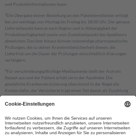
und Produktinformationen lesen.
3
Die Übergabe deiner Bestellung an den Paketdienstleister erfolgt
bei uns werktags von Montag bis Freitag bis 18:00 Uhr. Der genaue
Lieferzeitpunkt kann je nach Region und in Abhängigkeit der
Produktverfügbarkeit sowie vom Zustellzeitpunkt des Spediteurs
abweichen. Darüber hinaus können notwendige pharmazeutische
Prüfungen, die zu deiner Arzneimittelsicherheit dienen, die
Lieferfrist um die Dauer der Prüfungen einschließlich Klärungen
verlängern.
4
Für verschreibungspflichtige Medikamente stellt der Arzt ein
Rezept aus und der Patient erhält sie in der Apotheke. Die
gesetzliche Krankenversicherung übernimmt in der Regel die
Kosten dafür, der Versicherte trägt einen Teil davon als Zuzahlung
mit.
Grundsätzlich leisten Mitglieder Zuzahlungen in Höhe von zehn
Prozent des Abgabepreises,
mindestens
jedoch
fünf Euro
und
höchstens zehn Euro.
Es sind jedoch nie mehr als die tatsächlichen
Kosten der Leistung zu entrichten.
Diese Regeln gelten grundsätzlich auch für Online-Apotheken.
Bei Heilmitteln und häuslicher Krankenpflege beträgt die