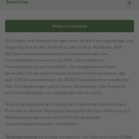
Rechtliches
Widerruf erklären
Zu Risiken und Nebenwirkungen lesen Sie die Packungsbeilage und
fragen Sie Ihre Ärztin, Ihren Arzt oder in Ihrer Apotheke. AVP:
Üblicher Apothekenverkaufspreis berechnet nach der
Arzneimittelpreisverordnung. UVP: Unverbindliche
Preisempfehlung des Herstellers. Die angegebenen Preise
beinhalten die gesetzlich vorgeschriebene Mehrwertsteuer, ggf.
zzgl. 3,95 € Versandkosten. Ab 29,00 € Bestell­wert versand­kosten­
frei. Preisänderungen und Irrtümer vorbehalten. Alle Angebote
und Gratis-Beigaben nur solange der Vorrat reicht.
1
Eine pharmazeutische Prüfung der Arzneimittel und sonstigen
Produkte in deinem Warenkorb beinhaltet die Durchführung von
Wechselwirkungschecks und die Prüfung etwaiger
Anwendungshinweise des Herstellers.
2
Biozidprodukte
vorsichtig verwenden. Vor Gebrauch stets Etikett