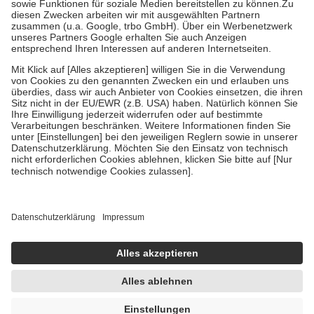
Zuzahlung zehn Prozent der Kosten sowie zehn Euro je
Verordnung.
Um das Engagement der Versicherten für ihre eigene Gesundheit zu
stärken und die besondere Stellung der Familie zu unterstützen,
fallen
keine Zuzahlungen
an bei:
• Kindern und Jugendlichen bis zum vollendeten 18. Lebensjahr
mit Ausnahme der Fahrkosten
• Untersuchungen zur Vorsorge und Früherkennung, die von der
GKV getragen werden
• empfohlenen Schutzimpfungen
• Harn- und Blutteststreifen
Wir nutzen Trusted Shops als unabhängigen Dienstleister für die
Einholung von Bewertungen. Trusted Shops hat Maßnahmen
getroffen, um sicherzustellen, dass es sich um echte Bewertungen
handelt. Mehr Informationen findest du hier:
https://help.etrusted.com/hc/de/articles/4419944605341
Einige Bilder und Inhalte wurden unter Zuhilfenahme künstlicher
Intelligenz erstellt.