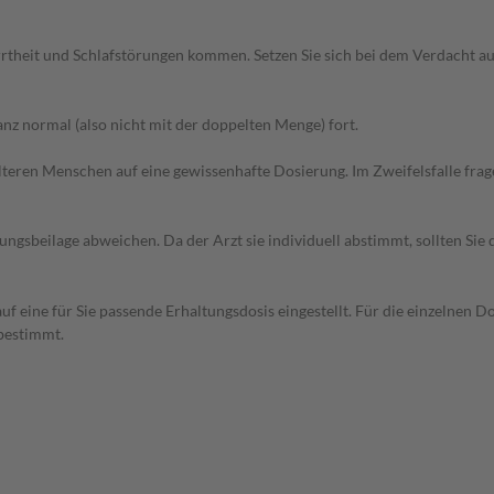
rtheit und Schlafstörungen kommen. Setzen Sie sich bei dem Verdacht a
z normal (also nicht mit der doppelten Menge) fort.
d älteren Menschen auf eine gewissenhafte Dosierung. Im Zweifelsfalle f
gsbeilage abweichen. Da der Arzt sie individuell abstimmt, sollten Si
f eine für Sie passende Erhaltungsdosis eingestellt. Für die einzelnen D
bestimmt.