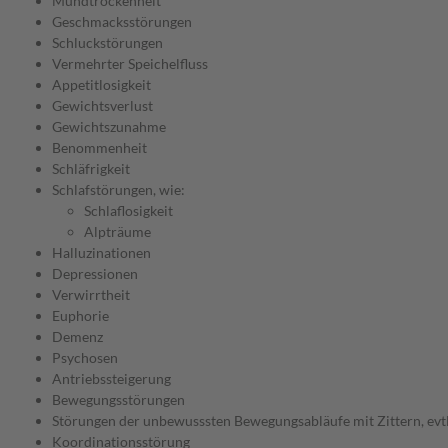
Mundtrockenheit
Geschmacksstörungen
Schluckstörungen
Vermehrter Speichelfluss
Appetitlosigkeit
Gewichtsverlust
Gewichtszunahme
Benommenheit
Schläfrigkeit
Schlafstörungen, wie:
Schlaflosigkeit
Alpträume
Halluzinationen
Depressionen
Verwirrtheit
Euphorie
Demenz
Psychosen
Antriebssteigerung
Bewegungsstörungen
Störungen der unbewusssten Bewegungsabläufe mit Zittern, evtl
Koordinationsstörung