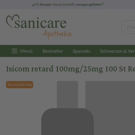
3
E-Rezept:
Heute bestellt,
morgen geliefert
Menü
Bestseller
Sparsets
Schmerzen & Ver
Isicom retard 100mg/25mg 100 St R
Rezeptpflichtig