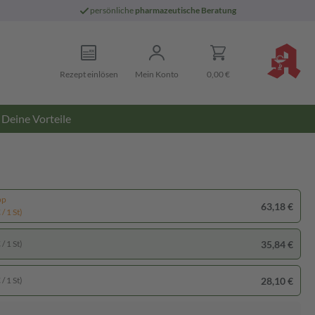
persönliche
pharmazeutische Beratung
Rezept einlösen
Mein Konto
0,00 €
Deine Vorteile
pp
63,18 €
/ 1 St)
35,84 €
/ 1 St)
28,10 €
/ 1 St)