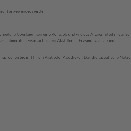
 nicht angewendet werden.
rschiedene Überlegungen eine Rolle, ob und wie das Arzneimittel in der
en abgeraten. Eventuell ist ein Abstillen in Erwägung zu ziehen.
, sprechen Sie mit Ihrem Arzt oder Apotheker. Der therapeutische Nutzen