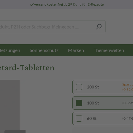
versandkostenfrei
ab 29 € und für E-Rezepte
letzungen
Sonnenschutz
Marken
Themenwelten
etard-Tabletten
Sparti
200 St
(0,32 € 
100 St
(0,36 € 
60 St
(0,47 € 