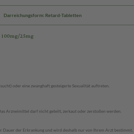
Darreichungsform: Retard-Tabletten
rd 100mg/25mg
lsucht) oder eine zwanghaft gesteigerte Sexualität auftreten.
Das Arzneimittel darf nicht geteilt, zerkaut oder zerstoßen werden.
r Dauer der Erkrankung und wird deshalb nur von Ihrem Arzt bestimmt.