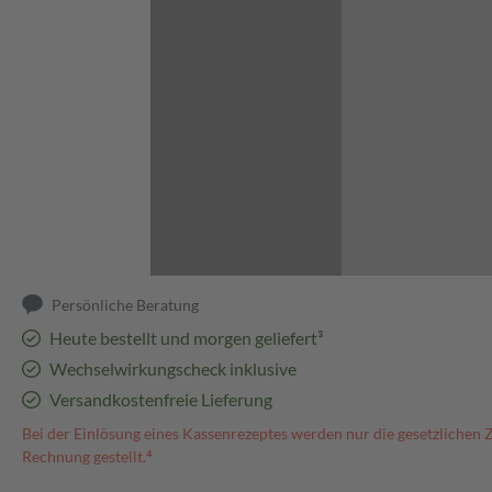
Abbildung kann abweichen
Persönliche Beratung
Heute bestellt und morgen geliefert³
Wechselwirkungscheck inklusive
Versandkostenfreie Lieferung
Bei der Einlösung eines Kassenrezeptes werden nur die gesetzlichen 
Rechnung gestellt.⁴