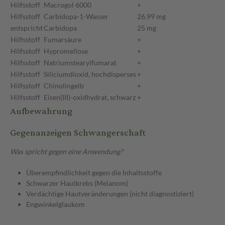
Hilfsstoff
Macrogol 6000
+
Hilfsstoff
Carbidopa-1-Wasser
26,99 mg
entspricht
Carbidopa
25 mg
Hilfsstoff
Fumarsäure
+
Hilfsstoff
Hypromellose
+
Hilfsstoff
Natriumstearylfumarat
+
Hilfsstoff
Siliciumdioxid, hochdisperses
+
Hilfsstoff
Chinolingelb
+
Hilfsstoff
Eisen(III)-oxidhydrat, schwarz
+
Aufbewahrung
Gegenanzeigen Schwangerschaft
Was spricht gegen eine Anwendung?
Überempfindlichkeit gegen die Inhaltsstoffe
Schwarzer Hautkrebs (Melanom)
Verdächtige Hautveränderungen (nicht diagnostiziert)
Engwinkelglaukom