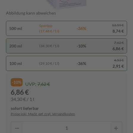
Abbildung kann abweichen
13,59 €
Spartipp
500 ml
-36%
8,74 €
(17,48 € / 1 l)
7,62 €
200 ml
-10%
(34,30 € / 1 l)
6,86 €
4,53 €
100 ml
-36%
(29,10 € / 1 l)
2,91 €
-10%
UVP:
7,62 €
6,86 €
34,30 € / 1 l
sofort lieferbar
Preise inkl. MwSt. ggf. zzgl. Versandkosten