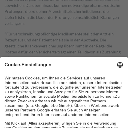
abweichen. Darüber hinaus können notwendige pharmazeutische
Prüfungen, die zu deiner Arzneimittelsicherheit dienen, die
Lieferfrist um die Dauer der Prüfungen einschließlich Klärungen
verlängern.
4
Für verschreibungspflichtige Medikamente stellt der Arzt ein
Rezept aus und der Patient erhält sie in der Apotheke. Die
gesetzliche Krankenversicherung übernimmt in der Regel die
Kosten dafür, der Versicherte trägt einen Teil davon als Zuzahlung
mit.
Grundsätzlich leisten Mitglieder Zuzahlungen in Höhe von zehn
Prozent des Abgabepreises,
mindestens
jedoch
fünf Euro
und
höchstens zehn Euro.
Es sind jedoch nie mehr als die tatsächlichen
Kosten der Leistung zu entrichten.
Diese Regeln gelten grundsätzlich auch für Online-Apotheken.
Bei Heilmitteln und häuslicher Krankenpflege beträgt die
Zuzahlung zehn Prozent der Kosten sowie zehn Euro je
Verordnung.
Um das Engagement der Versicherten für ihre eigene Gesundheit zu
stärken und die besondere Stellung der Familie zu unterstützen,
fallen
keine Zuzahlungen
an bei: