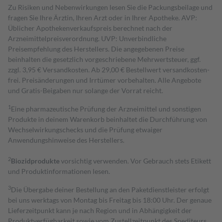
Zu Risiken und Nebenwirkungen lesen Sie die Packungsbeilage und
fragen Sie Ihre Ärztin, Ihren Arzt oder in Ihrer Apotheke. AVP:
Üblicher Apothekenverkaufspreis berechnet nach der
Arzneimittelpreisverordnung. UVP: Unverbindliche
Preisempfehlung des Herstellers. Die angegebenen Preise
beinhalten die gesetzlich vorgeschriebene Mehrwertsteuer, ggf.
zzgl. 3,95 € Versandkosten. Ab 29,00 € Bestell­wert versand­kosten­
frei. Preisänderungen und Irrtümer vorbehalten. Alle Angebote
und Gratis-Beigaben nur solange der Vorrat reicht.
1
Eine pharmazeutische Prüfung der Arzneimittel und sonstigen
Produkte in deinem Warenkorb beinhaltet die Durchführung von
Wechselwirkungschecks und die Prüfung etwaiger
Anwendungshinweise des Herstellers.
2
Biozidprodukte
vorsichtig verwenden. Vor Gebrauch stets Etikett
und Produktinformationen lesen.
3
Die Übergabe deiner Bestellung an den Paketdienstleister erfolgt
bei uns werktags von Montag bis Freitag bis 18:00 Uhr. Der genaue
Lieferzeitpunkt kann je nach Region und in Abhängigkeit der
Produktverfügbarkeit sowie vom Zustellzeitpunkt des Spediteurs